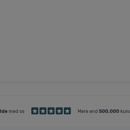
ilde
med os
Mere end
500.000
kund