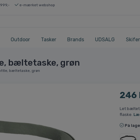
 999,-
e-mærket webshop
Outdoor
Tasker
Brands
UDSALG
Skifer
e, bæltetaske, grøn
ttle, bæltetaske, grøn
246
Let bæltet
flaske.
Læ
På lage