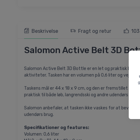
Beskrivelse
Fragt og retur
103
Salomon Active Belt 3D Bot
Salomon Active Belt 3D Bottle er en let og praktisk bælte
aktiviteter. Tasken har en volumen på 0,6 liter og vejer k
g
Taskens mål er 44 x 18 x 9 cm, og den er fremstillet af s
praktisk til både løb, langrendsski og andre udendørs aktiv
Salomon anbefaler, at tasken ikke vaskes for at bevare de
udendørs brug.
Specifikationer og features:
Volumen: 0,6 liter