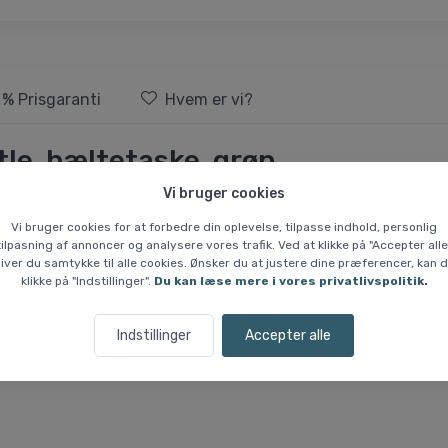
 % Prisgaranti
Hvem er vi?
tle, bæltetaske, grøn
Vi bruger cookies
taske designet til aktiv brug. Tasken leveres med en 3D-flaske, der g
Vi bruger cookies for at forbedre din oplevelse, tilpasse indhold, personlig
un 88 gram uden tilbehør og 150 gram inklusive flasken.
tilpasning af annoncer og analysere vores trafik. Ved at klikke på "Accepter alle
iver du samtykke til alle cookies. Ønsker du at justere dine præferencer, kan 
klikke på "Indstillinger".
Du kan læse mere i vores privatlivspolitik.
lidstærke materialer: bagstykke, front og lommer er 100 % polyester, 
iteter.
Indstillinger
Accepter alle
ns kvalitet. Tasken er ideel til opbevaring af væske og små genstande, 