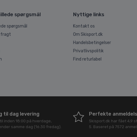
illede spørgsmål
Nyttige links
lede spørgsmål
Kontakt os
 fragt
Om Skisport.dk
Handelsbetingelser
g
Privatlivspolitik
n
Find returlabel
 til dag levering
Perfekte anmeldel
til inden 18:00 på hverdage,
Skisport.dk
har fået
4,9
st
sender samme dag (16:30 fredag).
5
. Baseret på
7572
anmeld