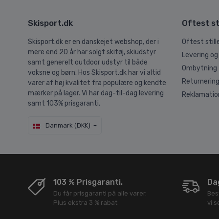
Skisport.dk
Oftest st
Skisport.dk er en danskejet webshop, der i
Oftest stil
mere end 20 år har solgt skitøj, skiudstyr
Levering og
samt generelt outdoor udstyr til både
Ombytning
voksne og børn. Hos Skisport.dk har vi altid
Returnerin
varer af høj kvalitet fra populære og kendte
mærker på lager. Vi har dag-til-dag levering
Reklamatio
samt 103% prisgaranti.
Danmark (DKK)
103 % Prisgaranti.
Dag
Du får prisgaranti på alle varer.
Bes
Plus ekstra 3 % rabat
vi 