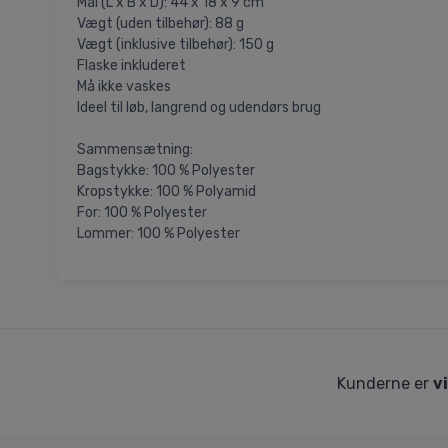
Mål (L x B x D): 44 x 18 x 9 cm
Vægt (uden tilbehør): 88 g
Vægt (inklusive tilbehør): 150 g
Flaske inkluderet
Må ikke vaskes
Ideel til løb, langrend og udendørs brug
Sammensætning:
Bagstykke: 100 % Polyester
Kropstykke: 100 % Polyamid
For: 100 % Polyester
Lommer: 100 % Polyester
Kunderne er
v