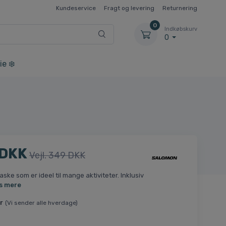
Kundeservice
Fragt og levering
Returnering
0
Indkøbskurv
0
ie ❄️
 DKK
Vejl. 349 DKK
aske som er ideel til mange aktiviteter. Inklusiv
s mere
r
(Vi sender alle hverdage)