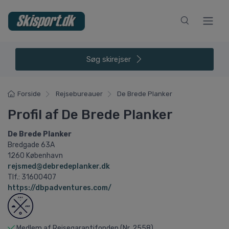
Søg
skirejser
Forside
Rejsebureauer
De Brede Planker
Profil af De Brede Planker
De Brede Planker
Bredgade 63A
1260 København
rejsmed@debredeplanker.dk
Tlf.: 31600407
https://dbpadventures.com/
Medlem af Rejsegarantifonden (Nr. 2558)