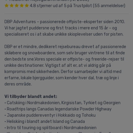
4.8
stjerner ud af
5
på Trustpilot (
55
anmeldelser)
DBP Adventures – passionerede offpiste-eksperter siden 2010.
Vi har jagtet puddersne og first tracks i mere end 15 år – og
specialiseret os i at skabe unikke skioplevelser uden for pisten.
DBP er et mindre, dedikeret rejsebureau drevet af passionerede
skiløbere og snowboardere, som selv bruger vintrene til at finde
den bedste sne.Vores speciale er offpiste- og freeride-rejser til
unikke destinationer. Vigtigst af alt er, at vi aldrig går på
kompromis med sikkerheden. Derfor samarbejder vi altid med
erfarne, lokale bjergguider, som kender hver dal, træ og linje i
deres område.
Vi tilbyder blandt andet:
• Catskiing i Nordmakedonien, Kirgisistan, Tyrkiet og Georgien
• Roadtrips langs Canadas legendariske Powder Highway
• Japanske puddereventyr i Hokkaido og Tohoku
• Heliskiing i blandt andet Island og Canada
• Intro til touring og splitboard i Nordmakedonien