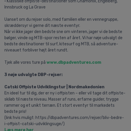
• Klassiske offpiste-destinationer som Chamonix, Engelberg,
Innsbruck og La Grave
Uanset om du rejser solo, med familien eller en vennegruppe,
skræddersyr vi gerne dit næste eventyr.
Når vi ikke jager den bedste sne om vinteren, jager vi de bedste
bølger, vinde og MTB-spor resten af året. Vi har nøje udvalgt de
bedste destinationer til surf, kitesurf og MTB, så adventure-
niveauet forbliver højt året rundt.
Tjek alle vores ture på
www.dbpadventures.com
3 nøje udvalgte DBP-rejser:
Catski Offpiste Udviklingstur | Nordmakedonien
En ideel tur til dig, der er ny i offpisten – eller vil tage dit offpiste-
skiløb til næste niveau. Masser af runs, erfarne guider, trygge
rammer og et unikt terræn. Et stort eventyr til markedets
bedste pris!
(link hvis muligt: https://dbpadventures.com/rejser/bliv-bedre-
i-offpist-catski-udviklingsuge/)
Læs mere her