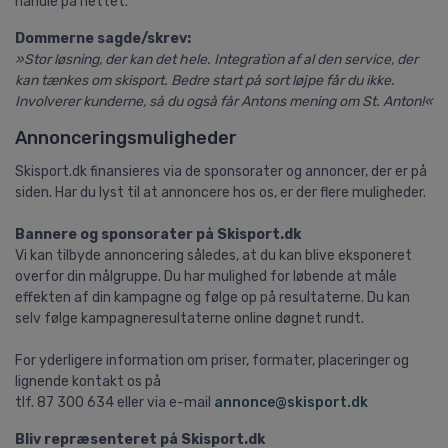
handle på nettet.
Dommerne sagde/skrev:
»Stor løsning, der kan det hele. Integration af al den service, der
kan tænkes om skisport. Bedre start på sort løjpe får du ikke.
Involverer kunderne, så du også får Antons mening om St. Anton!«
Annonceringsmuligheder
Skisport.dk finansieres via de sponsorater og annoncer, der er på
siden. Har du lyst til at annoncere hos os, er der flere muligheder.
Bannere og sponsorater på Skisport.dk
Vi kan tilbyde annoncering således, at du kan blive eksponeret
overfor din målgruppe. Du har mulighed for løbende at måle
effekten af din kampagne og følge op på resultaterne. Du kan
selv følge kampagneresultaterne online døgnet rundt.
For yderligere information om priser, formater, placeringer og
lignende kontakt os på
tlf. 87 300 634 eller via e-mail
annonce@skisport.dk
Bliv repræsenteret på Skisport.dk