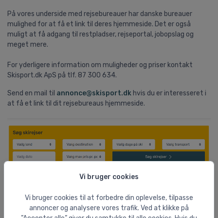
På vores underside med rejsebureauer har danske bureauer
mulighed for at få et link til deres hjemmeside. Det er også
muligt at få adgang til restpladser, rejseportal, jobopslag og
meget mere.
For yderligere information om muligheder og priser kontakt
Skisport.dk ApS på tlf. 87 300 634.
Send en mail til
annonce@skisport.dk
hvis du er interesseret i
at få et link til dit rejsebureaus hjemmeside.
Vi bruger cookies
Presse
Vi bruger cookies til at forbedre din oplevelse, tilpasse
Hvis du ønsker informationer om Skisport.dk eller vil en
annoncer og analysere vores trafik. Ved at klikke på
kommentar / ekspertbistand til et område relateret til skiferie