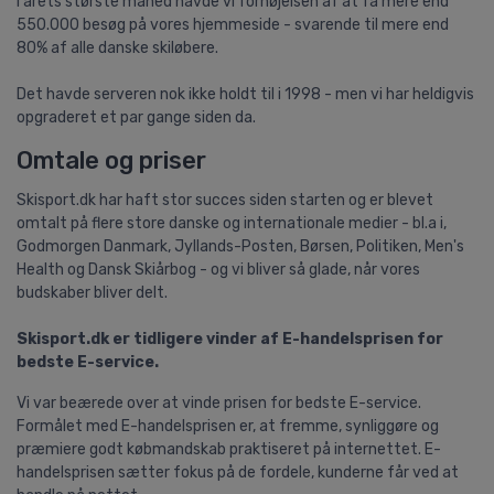
I årets største måned havde vi fornøjelsen af at få mere end
550.000 besøg på vores hjemmeside - svarende til mere end
80% af alle danske skiløbere.
Det havde serveren nok ikke holdt til i 1998 - men vi har heldigvis
opgraderet et par gange siden da.
Omtale og priser
Skisport.dk har haft stor succes siden starten og er blevet
omtalt på flere store danske og internationale medier - bl.a i,
Godmorgen Danmark, Jyllands-Posten, Børsen, Politiken, Men's
Health og Dansk Skiårbog - og vi bliver så glade, når vores
budskaber bliver delt.
Skisport.dk er tidligere vinder af E-handelsprisen for
bedste E-service.
Vi var beærede over at vinde prisen for bedste E-service.
Formålet med E-handelsprisen er, at fremme, synliggøre og
præmiere godt købmandskab praktiseret på internettet. E-
handelsprisen sætter fokus på de fordele, kunderne får ved at