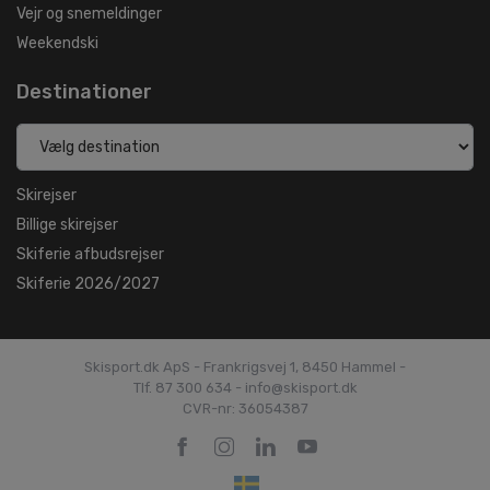
Vejr og snemeldinger
Weekendski
Destinationer
Skirejser
Billige skirejser
Skiferie afbudsrejser
Skiferie 2026/2027
Skisport.dk ApS - Frankrigsvej 1, 8450 Hammel -
Tlf. 87 300 634 - info@skisport.dk
CVR-nr: 36054387