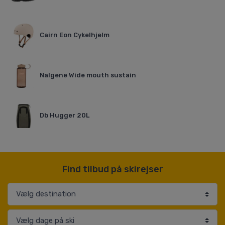
Cairn Eon Cykelhjelm
Nalgene Wide mouth sustain
Db Hugger 20L
Find tilbud på skirejser