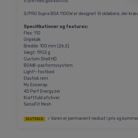
styre med god kontrol.
S/PRO Supra BOA 110GW er designet til skiløbere, der kræv
Specifikationer og features:
Flex: 110
GripWalk
Bredde: 100 mm (26,5)
Vægt: 1902 g
Custom Shell HD
BOA®-pasformssystem
Light²-footbed
Elastisk rem
My Exowrap
4D Perf Energyzer
Kraftfuld afstiver
SensiFit Mesh
= Varen er permanent nedsat i pris og kommer i
SLUTSALG