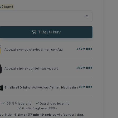
på lager!
Tilføj til kurv
+199 DKK
Accezzi sko- og støvlevarmer, sort/gul
+299 DKK
Accezzi støvle- og hjelmtaske, sort
+89 DKK
SmellWell Original Active, lugtfjerner, black zebra
103 % Prisgaranti
Dag til dag levering
Gratis fragt over 999,-
til inden
6
timer
37
min
19
sek
og vi afsender i dag.