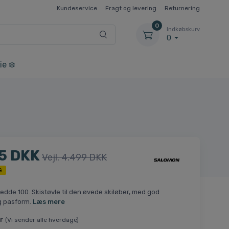
Kundeservice
Fragt og levering
Returnering
0
Indkøbskurv
0
ie ❄️
5 DKK
Vejl. 4.499 DKK
G
Bredde 100. Skistøvle til den øvede skiløber, med god
g pasform.
Læs mere
r
(Vi sender alle hverdage)