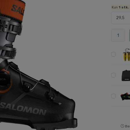
Kun
1
stk.
Bes