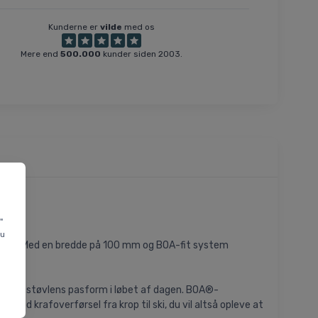
Kunderne er
vilde
med os
Mere end
500.000
kunder siden 2003.
"
du
løber. Med en bredde på 100 mm og BOA-fit system
terer støvlens pasform i løbet af dagen. BOA®-
od krafoverførsel fra krop til ski, du vil altså opleve at