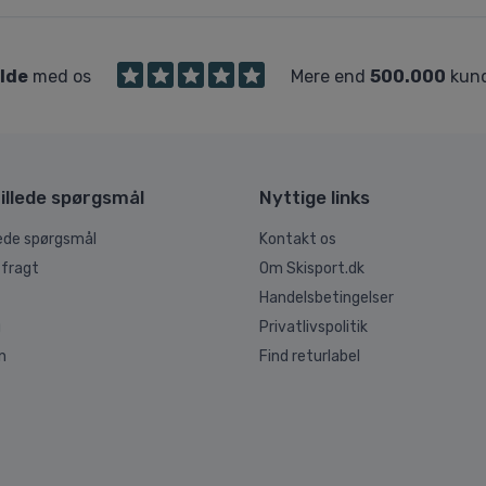
ilde
med os
Mere end
500.000
kund
illede spørgsmål
Nyttige links
lede spørgsmål
Kontakt os
 fragt
Om Skisport.dk
Handelsbetingelser
g
Privatlivspolitik
n
Find returlabel