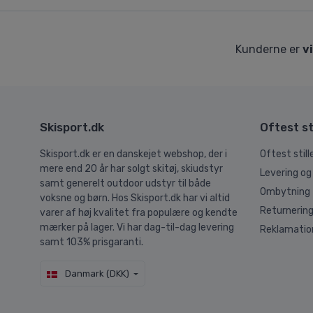
Kunderne er
v
Skisport.dk
Oftest st
Skisport.dk er en danskejet webshop, der i
Oftest stil
mere end 20 år har solgt skitøj, skiudstyr
Levering og
samt generelt outdoor udstyr til både
Ombytning
voksne og børn. Hos Skisport.dk har vi altid
Returnerin
varer af høj kvalitet fra populære og kendte
mærker på lager. Vi har dag-til-dag levering
Reklamatio
samt 103% prisgaranti.
Danmark (DKK)