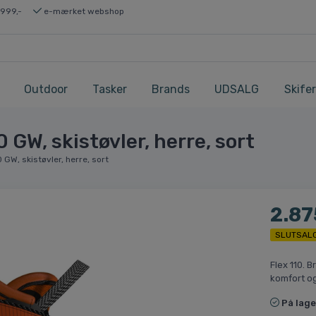
 999,-
e-mærket webshop
Outdoor
Tasker
Brands
UDSALG
Skifer
GW, skistøvler, herre, sort
GW, skistøvler, herre, sort
2.87
SLUTSAL
Flex 110. 
komfort o
På lage