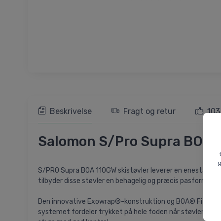
Beskrivelse
Fragt og retur
103
Salomon S/Pro Supra BOA 110
g
S/PRO Supra BOA 110GW skistøvler leverer en enestående
tilbyder disse støvler en behagelig og præcis pasform, der 
Den innovative Exowrap®-konstruktion og BOA® Fit-syste
systemet fordeler trykket på hele foden når støvlen spænd