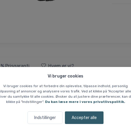
 % Prisgaranti
Hvem er vi?
Vi bruger cookies
 GW, skistøvler, herre, sort
Vi bruger cookies for at forbedre din oplevelse, tilpasse indhold, personlig
tilpasning af annoncer og analysere vores trafik. Ved at klikke på "Accepter alle
iver du samtykke til alle cookies. Ønsker du at justere dine præferencer, kan 
 kombination af pasform og præstation, der udfordrer den øvede ski
klikke på "Indstillinger".
Du kan læse mere i vores privatlivspolitik.
giver dig god kontrol på pisterne.
Indstillinger
Accepter alle
met sikrer komfortabelt fit omkring foden og gør det nemt at finjus
es. Støvlens gode pasform vil sammen med et flex på 110 sørge for en g