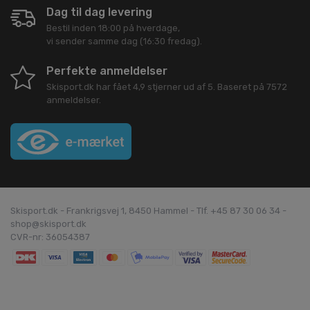
Dag til dag levering
Bestil inden 18:00 på hverdage,
vi sender samme dag (16:30 fredag).
Perfekte anmeldelser
Skisport.dk
har fået
4,9
stjerner ud af
5
. Baseret på
7572
anmeldelser.
Skisport.dk - Frankrigsvej 1, 8450 Hammel - Tlf. +45 87 30 06 34 -
shop@skisport.dk
CVR-nr: 36054387