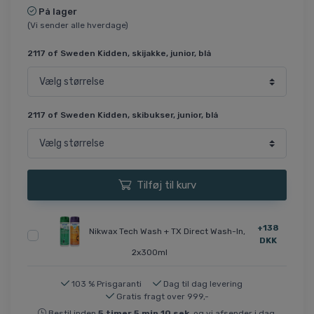
På lager
(Vi sender alle hverdage)
2117 of Sweden Kidden, skijakke, junior, blå
2117 of Sweden Kidden, skibukser, junior, blå
Tilføj til kurv
+138
Nikwax Tech Wash + TX Direct Wash-In,
DKK
2x300ml
103 % Prisgaranti
Dag til dag levering
Gratis fragt over 999,-
Bestil inden
5
timer
5
min
10
sek
og vi afsender i dag.