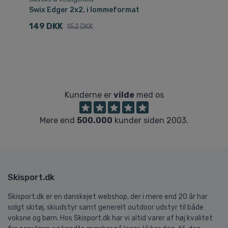
Swix Edger 2x2, i lommeformat
Ni
149 DKK
3
152 DKK
Kunderne er
vilde
med os
Mere end
500.000
kunder siden 2003.
Skisport.dk
Skisport.dk er en danskejet webshop, der i mere end 20 år har
solgt skitøj, skiudstyr samt generelt outdoor udstyr til både
voksne og børn. Hos Skisport.dk har vi altid varer af høj kvalitet