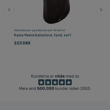
Halsedisser og balaclavaer til herrer
Ski
Kama fleece balaclava, tynd, sort
4F
223 DKK
1
Kunderne er
vilde
med os
Mere end
500.000
kunder siden 2003.