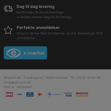
Dag til dag levering
Bestil inden 18:00 på hverdage,
vi sender samme dag (16:30 fredag).
Perfekte anmeldelser
Skisport.dk
har fået
4,9
stjerner ud af
5
. Baseret på
7572
anmeldelser.
Skisport.dk - Frankrigsvej 1, 8450 Hammel - Tlf. +45 87 30 06 34 -
shop@skisport.dk
CVR-nr: 36054387