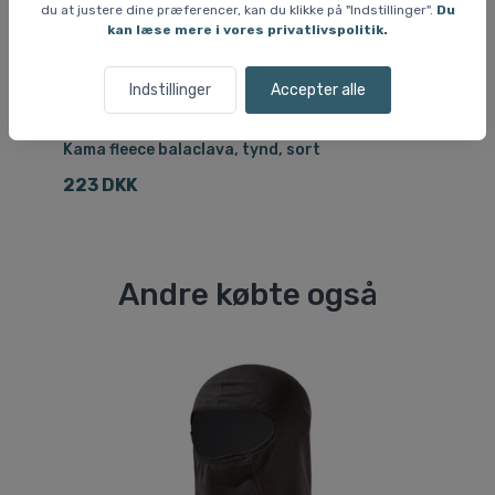
du at justere dine præferencer, kan du klikke på "Indstillinger".
Du
kan læse mere i vores privatlivspolitik.
Indstillinger
Accepter alle
Halsedisser og balaclavaer til herrer
Ha
Kama fleece balaclava, tynd, sort
Ka
223 DKK
1
Andre købte også
Sp