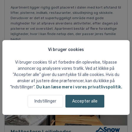
Apartment ligger rigtig godt placeret i dalen med kort afstand til
lifter, pisterne, indkøb, restauranter, skiudlejning og skiskole.
Derudover er det et superhyggeligt område med gode
muligheder for at afprøve alverdens aktiviteter, efter dagen på
pisterne er vel overstået. Apartment består af flere forskellige
lejligheder, hvor I kan finde netop den, der passer jeres familie
bedst.
Vi bruger cookies
Vi bruger cookies til at forbedre din oplevelse, tilpasse
annoncer og analysere vores trafik. Ved at klikke på
”Accepter alle” giver du samtykke til alle cookies. Hvis du
ønsker at justere dine præferencer, kan du klikke på
”Indstillinger”.
Du kan læse mere i vores privatlivspolitik.
Indstillinger
Accepter alle