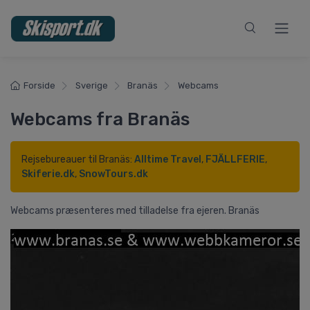
Forside
Sverige
Branäs
Webcams
Webcams fra Branäs
Rejsebureauer til Branäs:
Alltime Travel
,
FJÄLLFERIE
,
Skiferie.dk
,
SnowTours.dk
Webcams præsenteres med tilladelse fra ejeren. Branäs