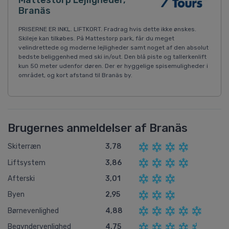
Mattestorp Lejligheder,
Branäs
PRISERNE ER INKL. LIFTKORT. Fradrag hvis dette ikke ønskes.
Skileje kan tilkøbes. På Mattestorp park, får du meget
velindrettede og moderne lejligheder samt noget af den absolut
bedste beliggenhed med ski in/out. Den blå piste og tallerkenlift
kun 50 meter udenfor døren. Der er hyggelige spisemuligheder i
området, og kort afstand til Branäs by.
Brugernes anmeldelser af Branäs
Skiterræn
3,78
Liftsystem
3,86
Afterski
3,01
Byen
2,95
Børnevenlighed
4,88
Begyndervenlighed
4,75