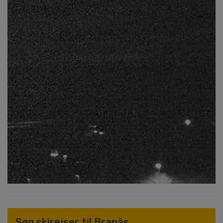
Søg skirejser til Branäs