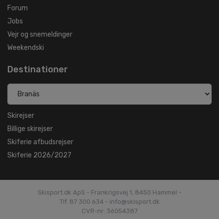
Forum
Jobs
Vejr og snemeldinger
Weekendski
Destinationer
Skirejser
Billige skirejser
Skiferie afbudsrejser
Skiferie 2026/2027
Skisport.dk ApS - Frankrigsvej 1, 8450 Hammel -
Tlf. 87 300 634 - info@skisport.dk
CVR-nr: 36054387