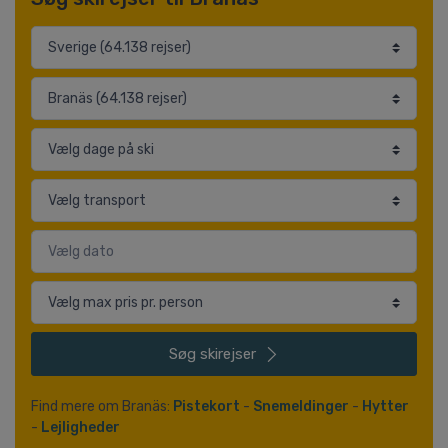
Søg
skirejser
Find mere om Branäs:
Pistekort
-
Snemeldinger
-
Hytter
-
Lejligheder