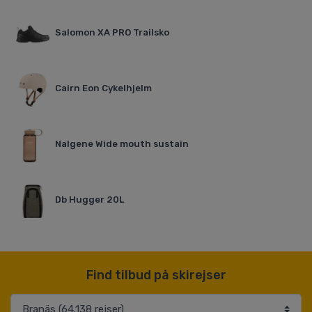
Salomon XA PRO Trailsko
Cairn Eon Cykelhjelm
Nalgene Wide mouth sustain
Db Hugger 20L
Find tilbud på skirejser