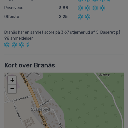
Prisniveau
3,88
Offpiste
2,25
Branäs
har en samlet score på
3,67
stjerner ud af
5.
Baseret på
98
anmeldelser.
Kort over Branäs
+
−