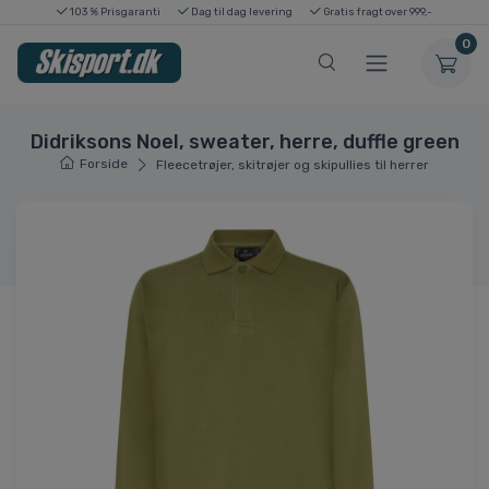
103 % Prisgaranti
Dag til dag levering
Gratis fragt over 999,-
0
Didriksons Noel, sweater, herre, duffle green
Forside
Fleecetrøjer, skitrøjer og skipullies til herrer