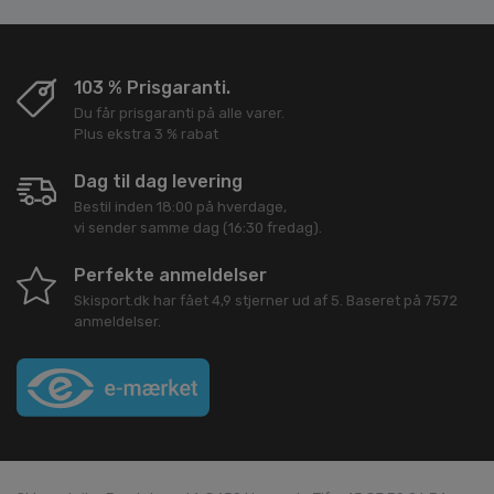
103 % Prisgaranti.
Du får prisgaranti på alle varer.
Plus ekstra 3 % rabat
Dag til dag levering
Bestil inden 18:00 på hverdage,
vi sender samme dag (16:30 fredag).
Perfekte anmeldelser
Skisport.dk
har fået
4,9
stjerner ud af
5
. Baseret på
7572
anmeldelser.