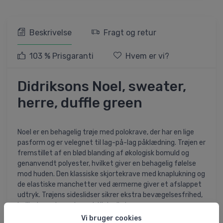
Beskrivelse
Fragt og retur
103 % Prisgaranti
Hvem er vi?
Didriksons Noel, sweater,
herre, duffle green
Noel er en behagelig trøje med polokrave, der har en lige
pasform og er velegnet til lag-på-lag påklædning. Trøjen er
fremstillet af en blød blanding af økologisk bomuld og
genanvendt polyester, hvilket giver en behagelig følelse
mod huden. Den klassiske skjortekrave med knaplukning og
de elastiske manchetter ved ærmerne giver et afslappet
udtryk. Trøjens sideslidser sikrer ekstra bevægelsesfrihed,
hvilket gør den velegnet til daglig brug.
Vi bruger cookies