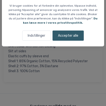
Materialet består af en kombination af økologisk bomuld
Vi bruger cookies for at forbedre din oplevelse, tilpasse indhold,
og genanvendt polyester, hvilket bidrager til en blød og
personlig tilpasning af annoncer og analysere vores trafik. Ved at
komfortabel oplevelse. Den klassiske krave og knaplukning
klikke på "Accepter alle" giver du samtykke til alle cookies. Ønsker
tilføjer et stilrent element, mens de elastiske manchetter
du at justere dine præferencer, kan du klikke på "Indstillinger".
Du
sikrer en god pasform. Sideslidserne giver ekstra komfort
kan læse mere i vores privatlivspolitik.
og bevægelsesfrihed, hvilket gør trøjen praktisk til
forskellige aktiviteter.
Indstillinger
Accepter alle
Specifikationer og features
Shirt collar with button closing
Slit at sides
Elastic cuffs by sleeve end
Shell 1: 85% Organic Cotton, 15% Recycled Polyester
Shell 2: 97% Cotton, 3% Elastane
Shell 3: 100% Cotton