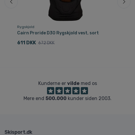
Rygskjold
Ry
Cairn Proride D3O Rygskjold vest, sort
Ca
611 DKK
7
672 DKK
Kunderne er
vilde
med os
Mere end
500.000
kunder siden 2003.
Skisport.dk