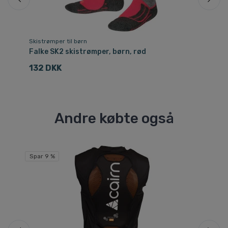
Skistrømper til børn
Sk
Falke SK2 skistrømper, børn, rød
Fa
132 DKK
1
Andre købte også
Spar 9 %