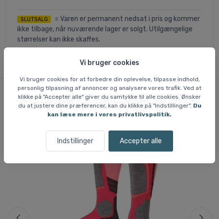
= Varen er permanent nedsat i pris og kommer
SLUTSALG
ikke tilbage, når nuværende lager er solgt. Utilgængelige
størrelser kan ikke skaffes.
Vi bruger cookies
Vi bruger cookies for at forbedre din oplevelse, tilpasse indhold,
personlig tilpasning af annoncer og analysere vores trafik. Ved at
klikke på "Accepter alle" giver du samtykke til alle cookies. Ønsker
Lignende varer
du at justere dine præferencer, kan du klikke på "Indstillinger".
Du
kan læse mere i vores privatlivspolitik.
Indstillinger
Accepter alle