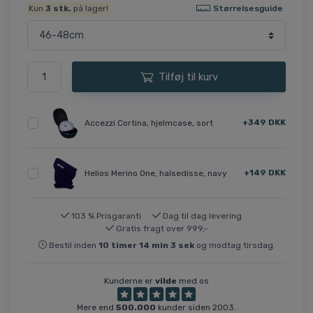
Størrelsesguide
Kun
3
stk.
på lager!
Tilføj til kurv
+349 DKK
Accezzi Cortina, hjelmcase, sort
+149 DKK
Helios Merino One, halsedisse, navy
103 % Prisgaranti
Dag til dag levering
Gratis fragt over 999,-
Bestil inden
10
timer
14
min
3
sek
og modtag tirsdag.
Kunderne er
vilde
med os
Mere end
500.000
kunder siden 2003.