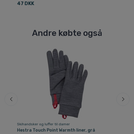
47 DKK
3
Andre købte også
Skihandsker og luffer til damer
Sk
Hestra Touch Point Warmth liner, grå
He