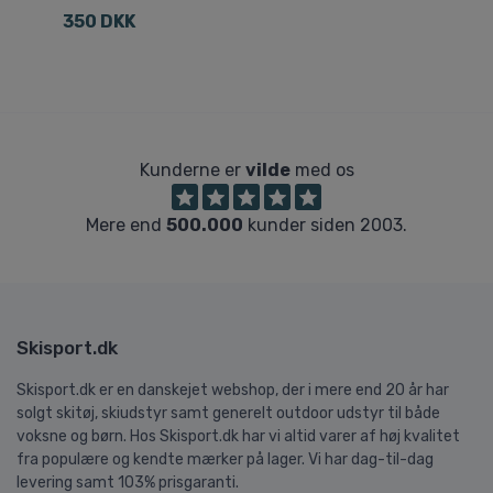
da
350 DKK
8
Kunderne er
vilde
med os
Mere end
500.000
kunder siden 2003.
Skisport.dk
Skisport.dk er en danskejet webshop, der i mere end 20 år har
solgt skitøj, skiudstyr samt generelt outdoor udstyr til både
voksne og børn. Hos Skisport.dk har vi altid varer af høj kvalitet
fra populære og kendte mærker på lager. Vi har dag-til-dag
levering samt 103% prisgaranti.