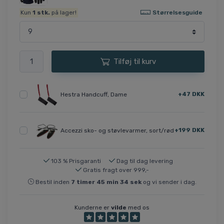
Størrelsesguide
Kun
1
stk.
på lager!
Tilføj til kurv
+47 DKK
Hestra Handcuff, Dame
+199 DKK
Accezzi sko- og støvlevarmer, sort/rød
103 % Prisgaranti
Dag til dag levering
Gratis fragt over 999,-
Bestil inden
7
timer
45
min
33
sek
og vi sender i dag.
Kunderne er
vilde
med os