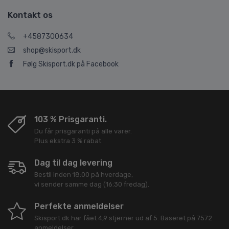
Kontakt os
+4587300634
shop@skisport.dk
Følg Skisport.dk på Facebook
103 % Prisgaranti.
Du får prisgaranti på alle varer.
Plus ekstra 3 % rabat
Dag til dag levering
Bestil inden 18:00 på hverdage,
vi sender samme dag (16:30 fredag).
Perfekte anmeldelser
Skisport.dk
har fået
4,9
stjerner ud af
5
. Baseret på
7572
anmeldelser.