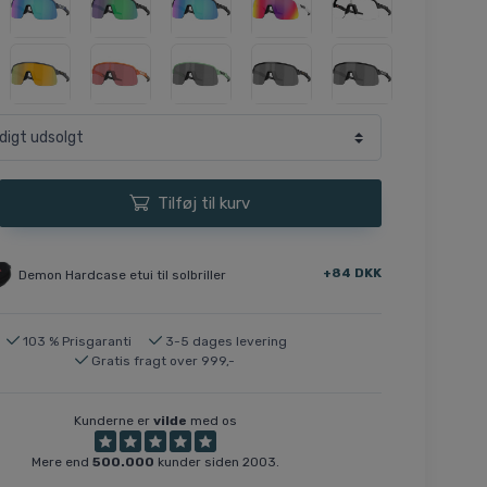
Tilføj til kurv
+84 DKK
Demon Hardcase etui til solbriller
103 % Prisgaranti
3-5 dages levering
Gratis fragt over 999,-
Kunderne er
vilde
med os
Mere end
500.000
kunder siden 2003.