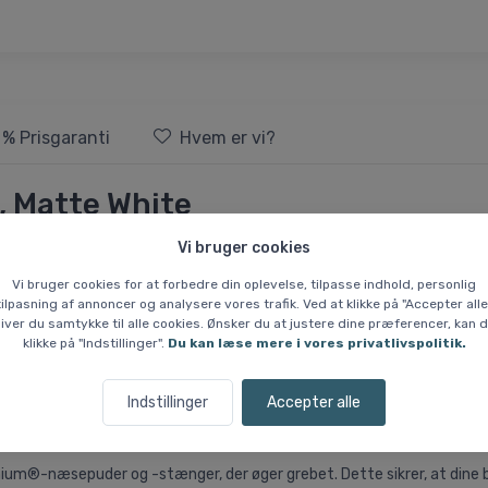
 % Prisgaranti
Hvem er vi?
, Matte White
Vi bruger cookies
vne og komfort til fritidsatleter. Med en høj, halvrandsfri ramme får du
Vi bruger cookies for at forbedre din oplevelse, tilpasse indhold, personlig
tilpasning af annoncer og analysere vores trafik. Ved at klikke på "Accepter alle
iver du samtykke til alle cookies. Ønsker du at justere dine præferencer, kan 
nktionalitet. Den lette O Matter-ramme sikrer en behagelig pasform 
klikke på "Indstillinger".
Du kan læse mere i vores privatlivspolitik.
utro Lite til at følge med dig.
Indstillinger
Accepter alle
ange års farveforskning, får du en bedre lystransmission, hvilket giv
ium®-næsepuder og -stænger, der øger grebet. Dette sikrer, at dine bril