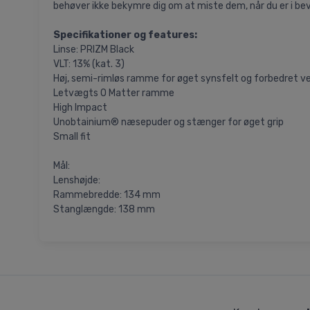
behøver ikke bekymre dig om at miste dem, når du er i be
Specifikationer og features:
Linse: PRIZM Black
VLT: 13% (kat. 3)
Høj, semi-rimløs ramme for øget synsfelt og forbedret ve
Letvægts O Matter ramme
High Impact
Unobtainium® næsepuder og stænger for øget grip
Small fit
Mål:
Lenshøjde:
Rammebredde: 134 mm
Stanglængde: 138 mm