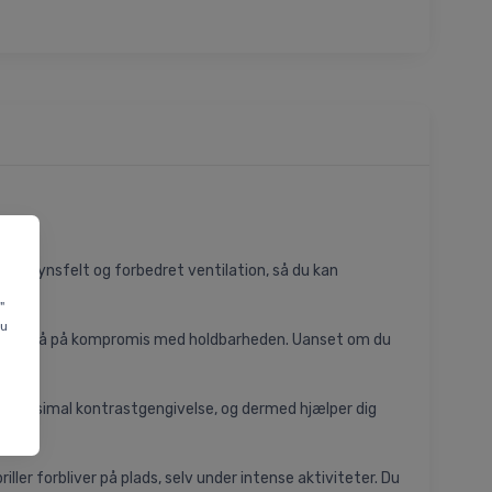
 øget synsfelt og forbedret ventilation, så du kan
"
du
uden at gå på kompromis med holdbarheden. Uanset om du
er maksimal kontrastgengivelse, og dermed hjælper dig
ler forbliver på plads, selv under intense aktiviteter. Du