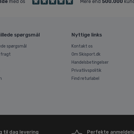
ilde
med os
Mere end
500.000
kund
illede spørgsmål
Nyttige links
lede spørgsmål
Kontakt os
 fragt
Om Skisport.dk
Handelsbetingelser
g
Privatlivspolitik
n
Find returlabel
 til dag levering
Perfekte anmeldel