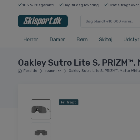
103 % Prisgaranti
Dag til dag levering
Gratis fragt over
Herrer
Damer
Børn
Skitøj
Udstyr
Oakley Sutro Lite S, PRIZM™,
Forside
Oakley Sutro Lite S, PRIZM™, Matte Whit
Solbriller
Fri fragt