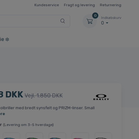
Kundeservice
Fragt og levering
Returnering
0
Indkøbskurv
0
ie ❄️
8 DKK
Vejl. 1.850 DKK
lbriller med bredt synsfelt og PRIZM-linser. Small
ere
r
(Levering om 3-5 hverdage)