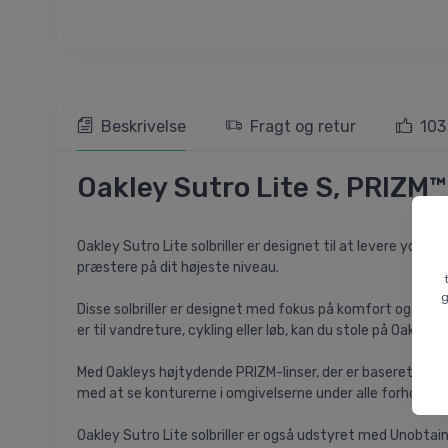
Beskrivelse
Fragt og retur
103
Oakley Sutro Lite S, PRIZM™
Oakley Sutro Lite solbriller er designet til at levere ydee
præstere på dit højeste niveau.
g
Disse solbriller er designet med fokus på komfort og fu
er til vandreture, cykling eller løb, kan du stole på Oakley S
Med Oakleys højtydende PRIZM-linser, der er baseret på m
med at se konturerne i omgivelserne under alle forhold.
Oakley Sutro Lite solbriller er også udstyret med Unobtain