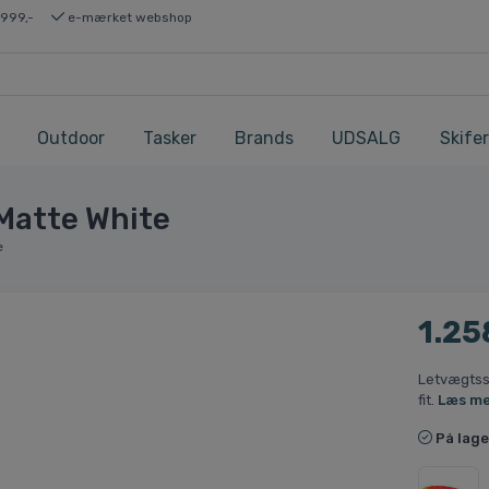
 999,-
e-mærket webshop
Outdoor
Tasker
Brands
UDSALG
Skifer
 Matte White
e
1.25
Letvægtsso
fit.
Læs m
På lage