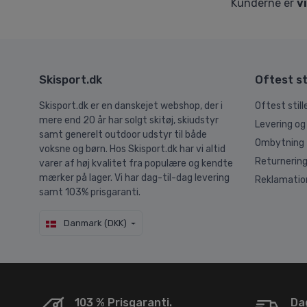
Kunderne er
v
Skisport.dk
Oftest st
Skisport.dk er en danskejet webshop, der i
Oftest stil
mere end 20 år har solgt skitøj, skiudstyr
Levering og
samt generelt outdoor udstyr til både
Ombytning
voksne og børn. Hos Skisport.dk har vi altid
Returnerin
varer af høj kvalitet fra populære og kendte
mærker på lager. Vi har dag-til-dag levering
Reklamatio
samt 103% prisgaranti.
Danmark (DKK)
103 % Prisgaranti.
Dag