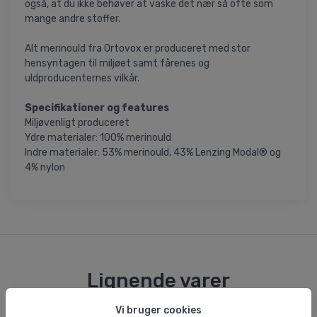
også, at du ikke behøver at vaske det nær så ofte som
mange andre stoffer.
Alt merinould fra Ortovox er produceret med stor
hensyntagen til miljøet samt fårenes og
uldproducenternes vilkår.
Specifikationer og features
Miljøvenligt produceret
Ydre materialer: 100% merinould
Indre materialer: 53% merinould, 43% Lenzing Modal® og
4% nylon
Lignende varer
Vi bruger cookies