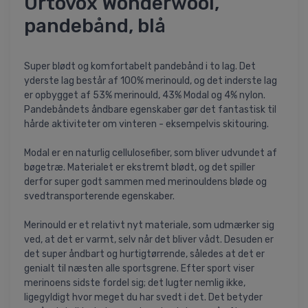
Ortovox Wonderwool,
pandebånd, blå
Super blødt og komfortabelt pandebånd i to lag. Det
yderste lag består af 100% merinould, og det inderste lag
er opbygget af 53% merinould, 43% Modal og 4% nylon.
Pandebåndets åndbare egenskaber gør det fantastisk til
hårde aktiviteter om vinteren - eksempelvis skitouring.
Modal er en naturlig cellulosefiber, som bliver udvundet af
bøgetræ. Materialet er ekstremt blødt, og det spiller
derfor super godt sammen med merinouldens bløde og
svedtransporterende egenskaber.
Merinould er et relativt nyt materiale, som udmærker sig
ved, at det er varmt, selv når det bliver vådt. Desuden er
det super åndbart og hurtigtørrende, således at det er
genialt til næsten alle sportsgrene. Efter sport viser
merinoens sidste fordel sig; det lugter nemlig ikke,
ligegyldigt hvor meget du har svedt i det. Det betyder