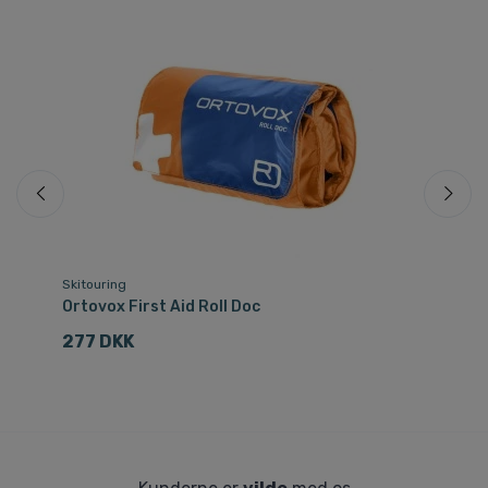
Skitouring
Hu
Ortovox First Aid Roll Doc
Ka
277 DKK
3