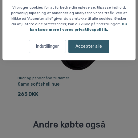
Vi bruger cookies for at forbedre din oplevelse, tilpasse indhold,
personlig tilpasning af annoncer og analysere vores trafik. Ved at
klikke på "Accepter alle" giver du samtykke til alle cookies. Ønsker
du at justere dine præferencer, kan du klikke på "Indstillinger".
Du
kan læse mere i vores privatlivspolitik.
Indstillinger
Accepter alle
Huer og pandebånd til damer
Hu
Kama softshell hue
Ka
263 DKK
3
Andre købte også