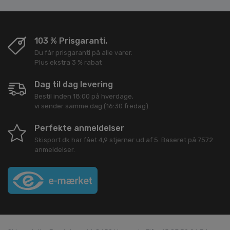
103 % Prisgaranti.
Du får prisgaranti på alle varer.
Plus ekstra 3 % rabat
Dag til dag levering
Bestil inden 18:00 på hverdage,
vi sender samme dag (16:30 fredag).
Perfekte anmeldelser
Skisport.dk
har fået
4,9
stjerner ud af
5
. Baseret på
7572
anmeldelser.