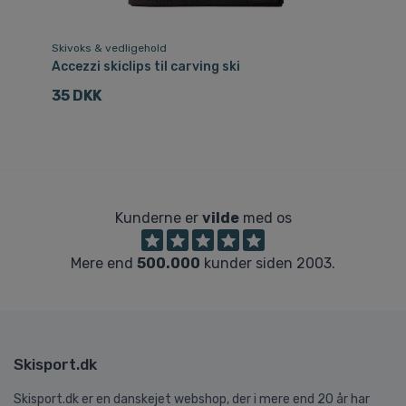
Skivoks & vedligehold
Hå
Accezzi skiclips til carving ski
Ac
35 DKK
1
Kunderne er
vilde
med os
Mere end
500.000
kunder siden 2003.
Skisport.dk
Skisport.dk er en danskejet webshop, der i mere end 20 år har