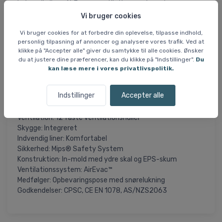
indvendig liner. AirEvac™ ventilationssystemet er
kompatibelt med Smith-briller og hjælper med at
Vi bruger cookies
forhindre dug på linserne. Hjelmen leveres med en
Vi bruger cookies for at forbedre din oplevelse, tilpasse indhold,
opbevaringspose med snørelukning. Den opfylder
personlig tilpasning af annoncer og analysere vores trafik. Ved at
relevante sikkerhedsstandarder for cykelhjelme til børn
klikke på "Accepter alle" giver du samtykke til alle cookies. Ønsker
fra 5 år og opefter.
du at justere dine præferencer, kan du klikke på "Indstillinger".
Du
kan læse mere i vores privatlivspolitik.
Specifikationer og features
Pasform: Justerbart drejespænde, to størrelser (48-52
Indstillinger
Accepter alle
cm og 51-55 cm)
Vægt: 310 g (str. M)
Ventilation: 12 faste ventilationshuller
Skygge: Integreret
Indvendig liner: Komfortabel
Sikkerhed: Mips® Safety System
Konstruktion: In-mold med ydre skal og EPS-skum
Ventilationssystem: AirEvac™
Medfølger: Opbevaringspose med snørelukning
Godkendelser: CPSC, CE EN 1078, AS/NZS2063