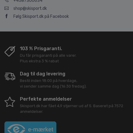
+4587300634
shop@skisport.dk
Følg Skisport.dk på Facebook
103 % Prisgaranti.
Du får prisgaranti på alle varer.
Plus ekstra 3 % rabat
Dag til dag levering
Bestil inden 18:00 på hverdage,
vi sender samme dag (16:30 fredag).
Perfekte anmeldelser
Skisport.dk
har fået
4,9
stjerner ud af
5
. Baseret på
7572
anmeldelser.