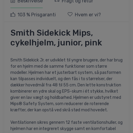
Beskrivelse
Fragt og retur
103 % Prisgaranti
Hvem er vi?
Smith Sidekick Mips,
cykelhjelm, junior, pink
Smith Sidekick Jr. er udviklet til yngre brugere, der har brug
for en hjelm med de samme funktioner som større
modeller. Hjelmen har et justerbart system, så pasformen
kan tilpasses individuelt, og den fås i to størrelser, der
dækker hovedmål fra 48 til 55 cm. Den lette konstruktion
kombinerer en ydre skal og EPS-skum i ét stykke, hvilket
giver en lav vægt og holdbarhed. Hjelmen er udstyret med
Mips® Safety System, som reducerer de roterende
kræfter, der kan opstå ved skrå stød mod hovedet.
Ventilationen sikres gennem 12 faste ventilationshuller, og
hjelmen har en integreret skygge samt en komfortabel