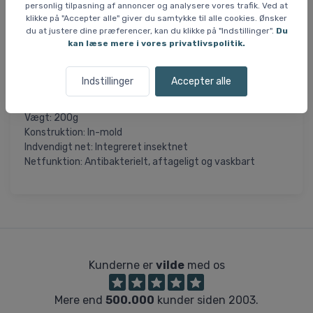
beskytter mod småkryb under cykelturen. Nettet er
personlig tilpasning af annoncer og analysere vores trafik. Ved at
antibakterielt, kan tages af og vaskes, hvilket bidrager til
klikke på "Accepter alle" giver du samtykke til alle cookies. Ønsker
god hygiejne og lang holdbarhed.
du at justere dine præferencer, kan du klikke på "Indstillinger".
Du
kan læse mere i vores privatlivspolitik.
Alt i alt en funktionel og sikker hjelm, der er udviklet til at
opfylde børns behov for både komfort og beskyttelse.
Indstillinger
Accepter alle
Specifikationer
Vægt: 200g
Konstruktion: In-mold
Indvendigt net: Integreret insektnet
Netfunktion: Antibakterielt, aftageligt og vaskbart
Kunderne er
vilde
med os
Mere end
500.000
kunder siden 2003.