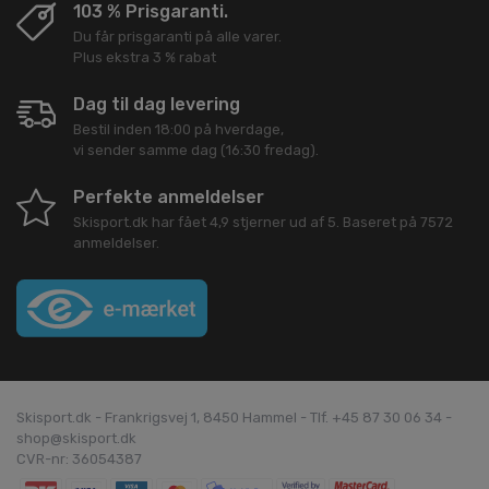
103 % Prisgaranti.
Du får prisgaranti på alle varer.
Plus ekstra 3 % rabat
Dag til dag levering
Bestil inden 18:00 på hverdage,
vi sender samme dag (16:30 fredag).
Perfekte anmeldelser
Skisport.dk
har fået
4,9
stjerner ud af
5
. Baseret på
7572
anmeldelser.
Skisport.dk - Frankrigsvej 1, 8450 Hammel - Tlf. +45 87 30 06 34 -
shop@skisport.dk
CVR-nr: 36054387