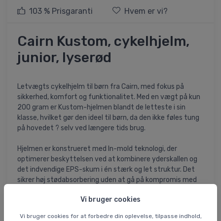
103 % Prisgaranti
Hvem er vi?
Cairn Kustom, cykelhjelm,
junior, lyserød
Letvægts cykelhjelm til børn fra Cairn, med fokus på
sikkerhed, komfort og funktionalitet. Med en vægt på kun
200 gram er Kustom-hjelmen blandt de letteste i sin
klasse, hvilket gør den ideel til børn, da den ikke føles tung
på hovedet ? selv ved længere tids brug.
Hjelmen er konstrueret med In-mold teknologi, der
optimerer beskyttelsen ved at kombinere yderskallen og
det indvendige EPS-skum i én stærk og let struktur. Det
sikrer høj stødabsorbering uden at gå på kompromis med
vægten.
Vi bruger cookies
Kustom er udstyret med et integreret insektnet, som
Vi bruger cookies for at forbedre din oplevelse, tilpasse indhold,