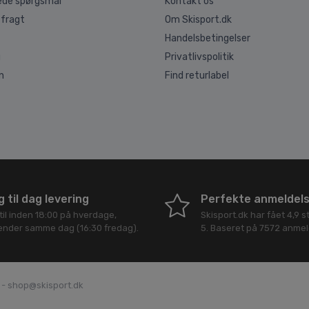
lede spørgsmål
Kontakt os
 fragt
Om Skisport.dk
Handelsbetingelser
g
Privatlivspolitik
n
Find returlabel
 til dag levering
Perfekte anmeldel
til inden 18:00 på hverdage,
Skisport.dk
har fået
4,9
st
sender samme dag (16:30 fredag).
5
. Baseret på
7572
anmeld
4 - shop@skisport.dk