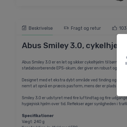
Beskrivelse
Fragt og retur
103
Abus Smiley 3.0, cykelhjelm,
Abus Smiley 3.0 er en let og sikker cykelhjelm til børn, 
g
stødabsorberende EPS-skum, der giver en robust og hold
Designet med et ekstra dybt område ved tinding og nakke, 
nemt at opnå en præcis pasform, mens der er plads til he
Smiley 3.0 er udstyret med fire luftindtag og fire udgange
hygiejnisk hjelm over tid. Reflekser øger synligheden i tra
Specifikationer
Vægt: 240 g