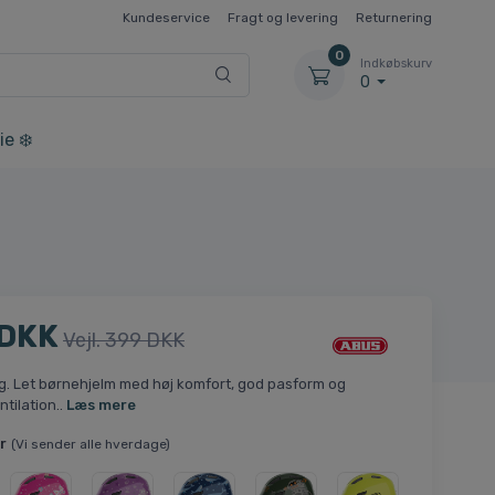
Kundeservice
Fragt og levering
Returnering
0
Indkøbskurv
0
ie ❄️
 DKK
Vejl. 399 DKK
g. Let børnehjelm med høj komfort, god pasform og
ntilation..
Læs mere
r
(Vi sender alle hverdage)