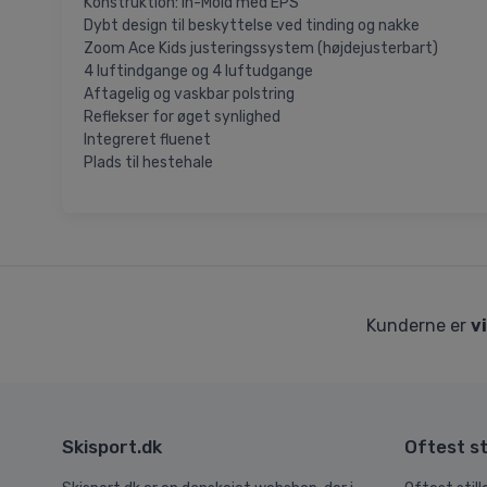
Konstruktion: In-Mold med EPS
Dybt design til beskyttelse ved tinding og nakke
Zoom Ace Kids justeringssystem (højdejusterbart)
4 luftindgange og 4 luftudgange
Aftagelig og vaskbar polstring
Reflekser for øget synlighed
Integreret fluenet
Plads til hestehale
Kunderne er
v
Skisport.dk
Oftest st