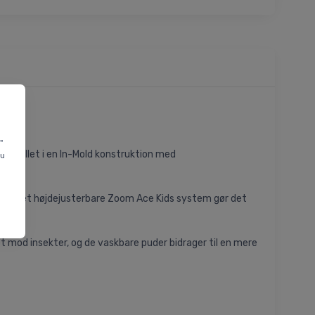
"
emstillet i en In-Mold konstruktion med
du
fokus. Det højdejusterbare Zoom Ace Kids system gør det
et mod insekter, og de vaskbare puder bidrager til en mere