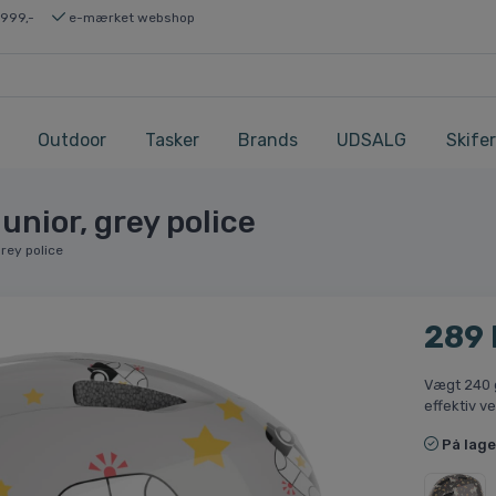
 999,-
e-mærket webshop
Outdoor
Tasker
Brands
UDSALG
Skifer
unior, grey police
grey police
289
Vægt 240 
effektiv ve
På lage