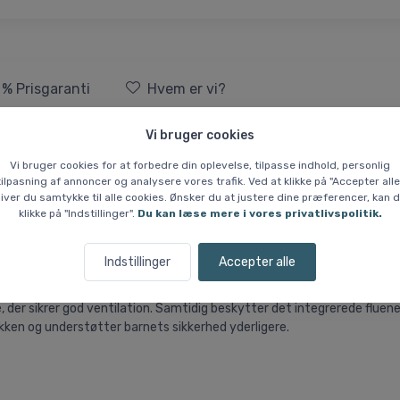
 % Prisgaranti
Hvem er vi?
Vi bruger cookies
 junior, grey police
Vi bruger cookies for at forbedre din oplevelse, tilpasse indhold, personlig
tilpasning af annoncer og analysere vores trafik. Ved at klikke på "Accepter alle
som kombinerer høj komfort med gennemført beskyttelse. Modellen er fr
iver du samtykke til alle cookies. Ønsker du at justere dine præferencer, kan 
klikke på "Indstillinger".
Du kan læse mere i vores privatlivspolitik.
bar opbygning.
er hjelmen velegnet til daglig brug, hvor allround-beskyttelse er i 
Indstillinger
Accepter alle
stehale.
, der sikrer god ventilation. Samtidig beskytter det integrerede fluen
fikken og understøtter barnets sikkerhed yderligere.