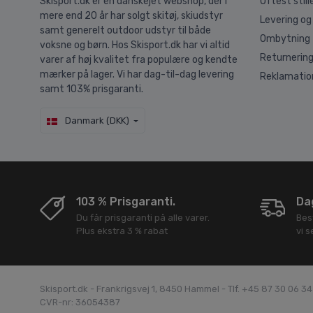
Skisport.dk er en danskejet webshop, der i
Oftest stil
mere end 20 år har solgt skitøj, skiudstyr
Levering og
samt generelt outdoor udstyr til både
Ombytning
voksne og børn. Hos Skisport.dk har vi altid
Returnerin
varer af høj kvalitet fra populære og kendte
mærker på lager. Vi har dag-til-dag levering
Reklamatio
samt 103% prisgaranti.
Danmark (DKK)
103 % Prisgaranti.
Dag
Du får prisgaranti på alle varer.
Bes
Plus ekstra 3 % rabat
vi 
Skisport.dk - Frankrigsvej 1, 8450 Hammel - Tlf. +45 87 30 06 3
CVR-nr: 36054387