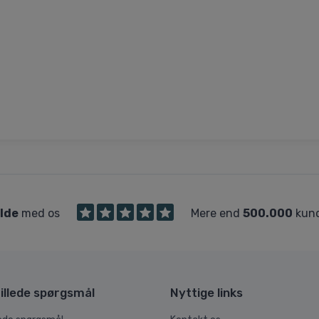
ilde
med os
Mere end
500.000
kund
illede spørgsmål
Nyttige links