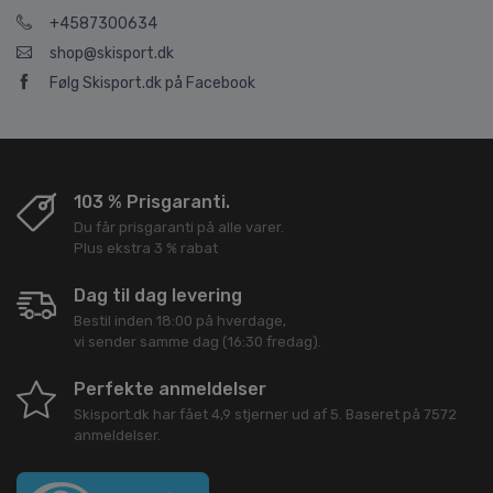
+4587300634
shop@skisport.dk
Følg Skisport.dk på Facebook
103 % Prisgaranti.
Du får prisgaranti på alle varer.
Plus ekstra 3 % rabat
Dag til dag levering
Bestil inden 18:00 på hverdage,
vi sender samme dag (16:30 fredag).
Perfekte anmeldelser
Skisport.dk
har fået
4,9
stjerner ud af
5
. Baseret på
7572
anmeldelser.