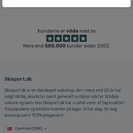
Kunderne er
vilde
med os
Mere end
500.000
kunder siden 2003.
Skisport.dk
Skisport.dk er en danskejet webshop, der i mere end 20 år har
solgt skitøj, skiudstyr samt generelt outdoor udstyr til både
voksne og børn. Hos Skisport.dk har vi altid varer af høj kvalitet
fra populære og kendte mærker på lager. Vi har dag-til-dag
levering samt 103% prisgaranti.
Danmark (DKK)