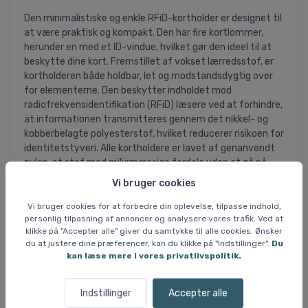
Den minimalistiske og enkle RFiD-kortholder er designet til
at være praktisk og kompakt. Den har fire kortlommer,
herunder en med et ID-vindue, hvilket gør den ideel til at
beskytte dine kort. Fremstillet af vokset lærredsstof, er
kortholderen både holdbar, let og modstandsdygtig over
for elementerne. Den beskytter indholdet mod
radiofrekvensidentifikation (RFiD) læsere ved at forhindre,
at informationen transmitteres gennem det nikkel- og
kobberbelagte polyesterstof, hvilket reducerer risikoen for
identitetstyveri. Alle kortholdere er lavet af genanvendt
nylon, et stof med miljømæssige fordele uden at gå på
kompromis med holdbarhed eller stil.
Vi bruger cookies
Specifikationer og features:
Vi bruger cookies for at forbedre din oplevelse, tilpasse indhold,
personlig tilpasning af annoncer og analysere vores trafik. Ved at
- 4 kortlommer, inkl. 1 med ID-vindue
klikke på "Accepter alle" giver du samtykke til alle cookies. Ønsker
- Vokset lærredsstof for holdbarhed
du at justere dine præferencer, kan du klikke på "Indstillinger".
Du
- RFiD-beskyttelse mod identitetstyveri
kan læse mere i vores privatlivspolitik.
- Fremstillet af genanvendt nylon
- Let og modstandsdygtig over for elementerne
Indstillinger
Accepter alle