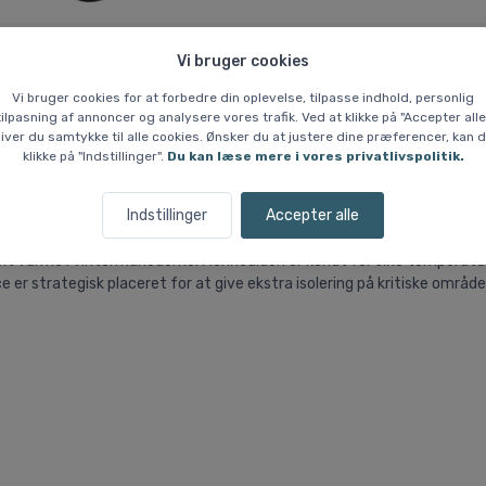
Vi bruger cookies
Vi bruger cookies for at forbedre din oplevelse, tilpasse indhold, personlig
 % Prisgaranti
Hvem er vi?
tilpasning af annoncer og analysere vores trafik. Ved at klikke på "Accepter alle
iver du samtykke til alle cookies. Ønsker du at justere dine præferencer, kan 
klikke på "Indstillinger".
Du kan læse mere i vores privatlivspolitik.
 John M, skiunderbukser, herre,
Indstillinger
Accepter alle
at give fremragende varme på kolde dage. De fungerer som et effektivt 
tabelt varme i vintermånederne. Merinoulden er kendt for sine temperat
ece er strategisk placeret for at give ekstra isolering på kritiske områ