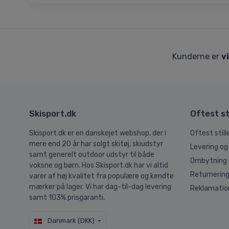
Kunderne er
v
Skisport.dk
Oftest st
Skisport.dk er en danskejet webshop, der i
Oftest stil
mere end 20 år har solgt skitøj, skiudstyr
Levering og
samt generelt outdoor udstyr til både
Ombytning
voksne og børn. Hos Skisport.dk har vi altid
Returnerin
varer af høj kvalitet fra populære og kendte
mærker på lager. Vi har dag-til-dag levering
Reklamatio
samt 103% prisgaranti.
Danmark (DKK)