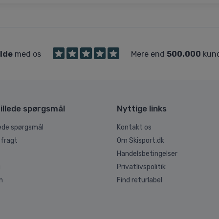
ilde
med os
Mere end
500.000
kund
illede spørgsmål
Nyttige links
lede spørgsmål
Kontakt os
 fragt
Om Skisport.dk
Handelsbetingelser
g
Privatlivspolitik
n
Find returlabel