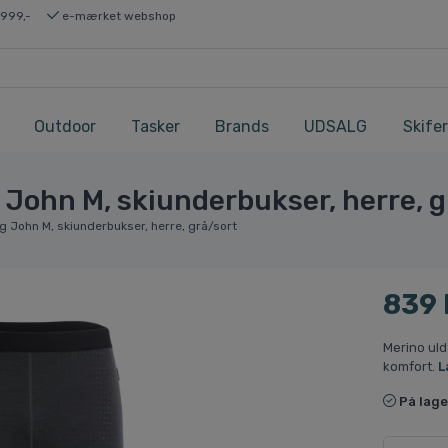
 999,-
e-mærket webshop
Outdoor
Tasker
Brands
UDSALG
Skifer
John M, skiunderbukser, herre, g
 John M, skiunderbukser, herre, grå/sort
839
Merino uld
komfort.
L
På lage