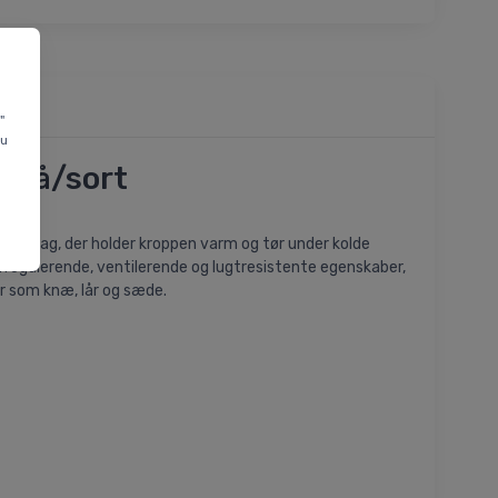
"
du
 grå/sort
basislag, der holder kroppen varm og tør under kolde
urregulerende, ventilerende og lugtresistente egenskaber,
der som knæ, lår og sæde.