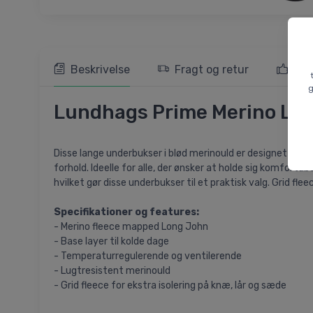
Beskrivelse
Fragt og retur
103
g
Lundhags Prime Merino Long
Disse lange underbukser i blød merinould er designet til 
forhold. Ideelle for alle, der ønsker at holde sig komfor
hvilket gør disse underbukser til et praktisk valg. Grid fle
Specifikationer og features:
- Merino fleece mapped Long John
- Base layer til kolde dage
- Temperaturregulerende og ventilerende
- Lugtresistent merinould
- Grid fleece for ekstra isolering på knæ, lår og sæde