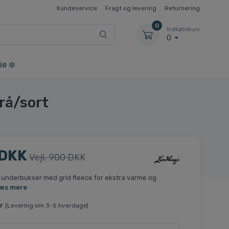
Kundeservice
Fragt og levering
Returnering
0
Indkøbskurv
0
ie ❄️
rå/sort
 DKK
Vejl. 900 DKK
 underbukser med grid fleece for ekstra varme og
æs mere
r
(Levering om 3-5 hverdage)