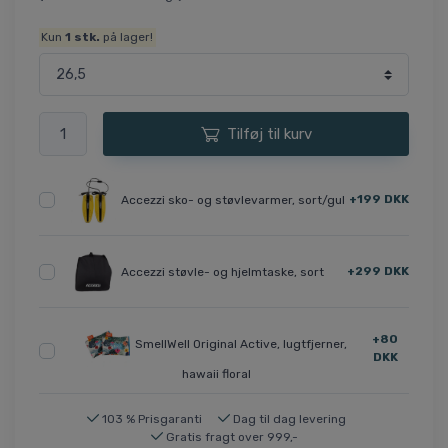
Kun
1
stk.
på lager!
Tilføj til kurv
+199 DKK
Accezzi sko- og støvlevarmer, sort/gul
+299 DKK
Accezzi støvle- og hjelmtaske, sort
+80
SmellWell Original Active, lugtfjerner,
DKK
hawaii floral
103 % Prisgaranti
Dag til dag levering
Gratis fragt over 999,-