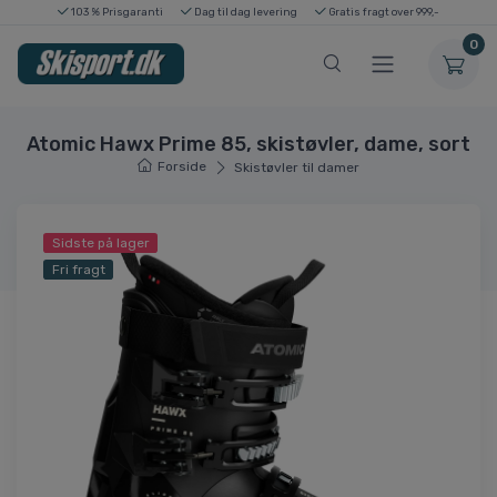
103 % Prisgaranti
Dag til dag levering
Gratis fragt over 999,-
0
Atomic Hawx Prime 85, skistøvler, dame, sort
Forside
Skistøvler til damer
Sidste på lager
Fri fragt