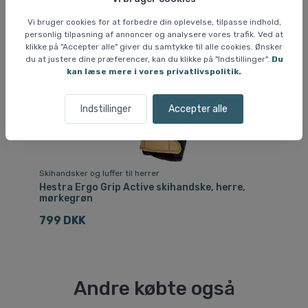
Fri
Vi bruger cookies for at forbedre din oplevelse, tilpasse indhold,
personlig tilpasning af annoncer og analysere vores trafik. Ved at
klikke på "Accepter alle" giver du samtykke til alle cookies. Ønsker
du at justere dine præferencer, kan du klikke på "Indstillinger".
Du
kan læse mere i vores privatlivspolitik.
Indstillinger
Accepter alle
Skihandsker og luffer til herrer
Ski
Hestra Ergo Grip Active skihandske, herre,
He
mørkegrøn
mø
799 DKK
1
Andre købte også