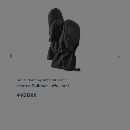
Skihandsker og luffer til damer
Va
Hestra Pullover luffe, sort
He
495 DKK
8