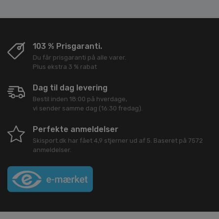
103 % Prisgaranti.
Du får prisgaranti på alle varer.
Plus ekstra 3 % rabat
Dag til dag levering
Bestil inden 18:00 på hverdage,
vi sender samme dag (16:30 fredag).
Perfekte anmeldelser
Skisport.dk
har fået
4,9
stjerner ud af
5
. Baseret på
7572
anmeldelser.