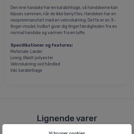
Den ene handske har en karabinhage, så handskerne kan
klipses sammen, når de ikke benyttes. Handsken har en
neoprenmanchet med en velcrolukning. Dette er en 3-
finger-model, hvilket giver dig fingerfærdigheden fra en
normal handske og varmen fra en luffe.
Specifikationer og features:
Materiale: Læder
Lining: Blødt polyester
Velcrolukning ved håndled
Inkl. karabinhage
Lignende varer
Vi bruger cookies