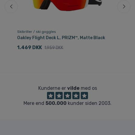
Skibriller / ski goggles
Ski
Oakley Flight Deck L, PRIZM™, Matte Black
Oa
1.469 DKK
8
1.959 DKK
Kunderne er
vilde
med os
Mere end
500.000
kunder siden 2003.