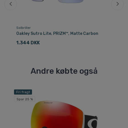
Solbriller
Sol
n
Oakley Sutro Lite, PRIZM™, Matte Carbon
Oa
1.344 DKK
1
Andre købte også
Fri fragt
Sp
Spar 25 %