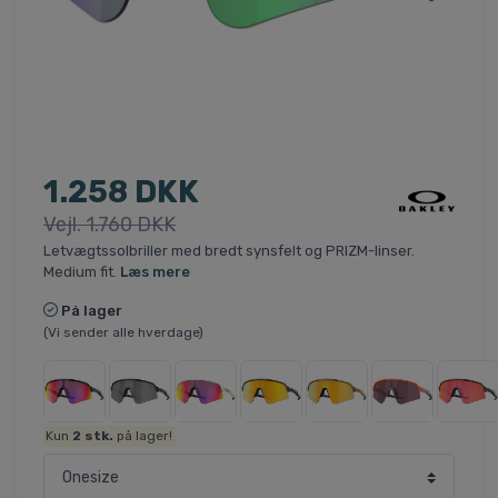
1.258 DKK
Vejl. 1.760 DKK
Letvægtssolbriller med bredt synsfelt og PRIZM-linser.
Medium fit.
Læs mere
På lager
(Vi sender alle hverdage)
Kun
2
stk.
på lager!