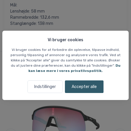
Mål:
Lenshøjde: 58 mm
Rammebredde: 132,6 mm
Stanglængde: 138 mm
Vi bruger cookies
Vi bruger cookies for at forbedre din oplevelse, tilpasse indhold,
personlig tilpasning af annoncer og analysere vores trafik. Ved at
klikke på "Accepter alle" giver du samtykke til alle cookies. Ønsker
du at justere dine præferencer, kan du klikke på "Indstillinger".
Du
Lignende varer
kan læse mere i vores privatlivspolitik.
Indstillinger
Accepter alle
Fri fragt
Fri