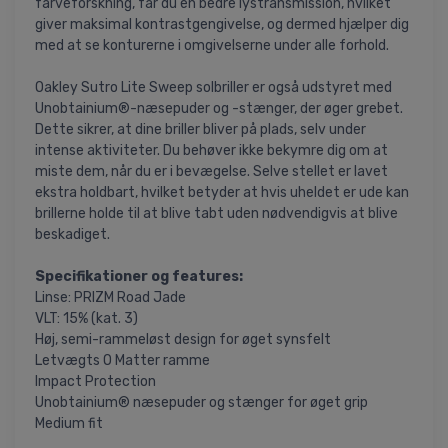
farveforskning, får du en bedre lystransmission, hvilket
giver maksimal kontrastgengivelse, og dermed hjælper dig
med at se konturerne i omgivelserne under alle forhold.
Oakley Sutro Lite Sweep solbriller er også udstyret med
Unobtainium®-næsepuder og -stænger, der øger grebet.
Dette sikrer, at dine briller bliver på plads, selv under
intense aktiviteter. Du behøver ikke bekymre dig om at
miste dem, når du er i bevægelse. Selve stellet er lavet
ekstra holdbart, hvilket betyder at hvis uheldet er ude kan
brillerne holde til at blive tabt uden nødvendigvis at blive
beskadiget.
Specifikationer og features:
Linse: PRIZM Road Jade
VLT: 15% (kat. 3)
Høj, semi-rammeløst design for øget synsfelt
Letvægts O Matter ramme
Impact Protection
Unobtainium® næsepuder og stænger for øget grip
Medium fit