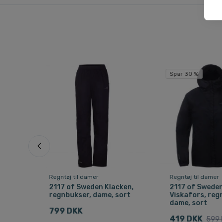
Spar 30 %
Regntøj til damer
Regntøj til damer
2117 of Sweden Klacken,
2117 of Swede
ame,
regnbukser, dame, sort
Viskafors, reg
dame, sort
799 DKK
419 DKK
599 