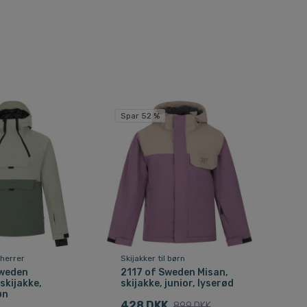
Spar 52 %
l herrer
Skijakker til børn
Sweden
2117 of Sweden Misan,
 skijakke,
skijakke, junior, lyserød
øn
428 DKK
899 DKK