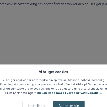
orholdsvist tæt omkring hovedet når man trækker den op. Det gør jakken
Vi bruger cookies
Vi bruger cookies for at forbedre din oplevelse, tilpasse indhold, personlig
tilpasning af annoncer og analysere vores trafik. Ved at klikke på "Accepter alle
iver du samtykke til alle cookies. Ønsker du at justere dine præferencer, kan 
kke tilbage, når nuværende lager er solgt. Utilgængelige størrelser ka
klikke på "Indstillinger".
Du kan læse mere i vores privatlivspolitik.
Indstillinger
Accepter alle