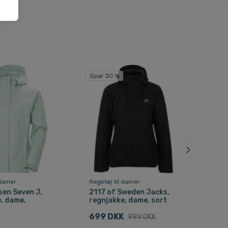
Spar 30 %
Spar
 damer
Regntøj til damer
Regn
sen Seven J,
2117 of Sweden Jacks,
211
, dame,
regnjakke, dame, sort
reg
699 DKK
230
999 DKK