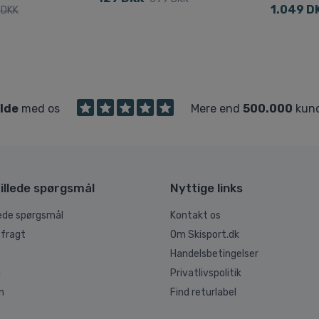
1.049 D
 DKK
ilde
med os
Mere end
500.000
kund
illede spørgsmål
Nyttige links
lede spørgsmål
Kontakt os
 fragt
Om Skisport.dk
Handelsbetingelser
g
Privatlivspolitik
n
Find returlabel