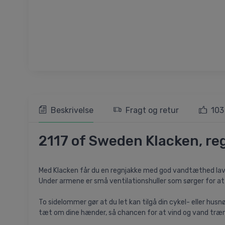
Beskrivelse
Fragt og retur
103
2117 of Sweden Klacken, reg
Med Klacken får du en regnjakke med god vandtæthed lavet i
Under armene er små ventilationshuller som sørger for 
To sidelommer gør at du let kan tilgå din cykel- eller hu
tæt om dine hænder, så chancen for at vind og vand træn