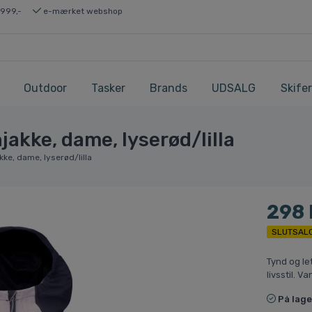
 999,-
e-mærket webshop
Outdoor
Tasker
Brands
UDSALG
Skifer
akke, dame, lyserød/lilla
ke, dame, lyserød/lilla
298
SLUTSAL
Tynd og le
livsstil. V
På lage