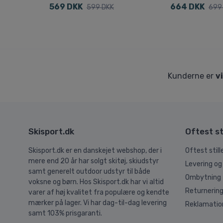
569 DKK
664 DKK
599 DKK
699
Kunderne er
v
Skisport.dk
Oftest st
Skisport.dk er en danskejet webshop, der i
Oftest stil
mere end 20 år har solgt skitøj, skiudstyr
Levering og
samt generelt outdoor udstyr til både
Ombytning
voksne og børn. Hos Skisport.dk har vi altid
Returnerin
varer af høj kvalitet fra populære og kendte
mærker på lager. Vi har dag-til-dag levering
Reklamatio
samt 103% prisgaranti.