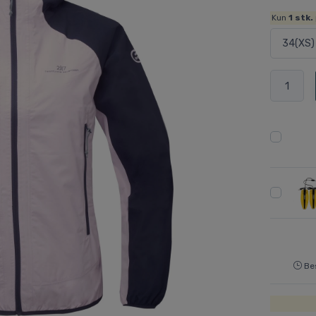
Kun
1
stk.
Bes