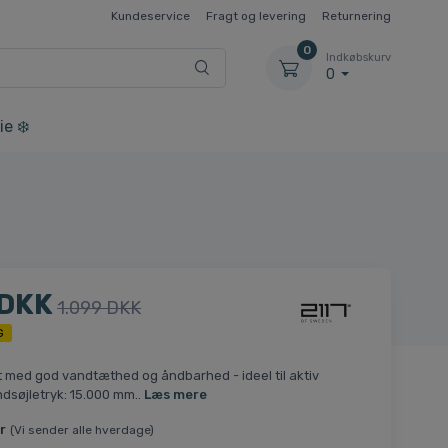
Kundeservice
Fragt og levering
Returnering
0
Indkøbskurv
0
ie ❄️
 DKK
1.099 DKK
G
t med god vandtæthed og åndbarhed - ideel til aktiv
andsøjletryk: 15.000 mm..
Læs mere
r
(Vi sender alle hverdage)