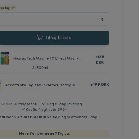
på lager!
Tilføj til kurv
+138
Nikwax Tech Wash + TX Direct Wash-In,
DKK
2x300ml
+199 DKK
Accezzi sko- og støvlevarmer, sort/gul
103 % Prisgaranti
Dag til dag levering
Gratis fragt over 999,-
til inden
3
timer
30
min
21
sek
og vi afsender i dag.
Mere for pengene?
Kig på: