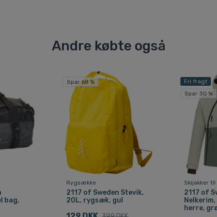
Andre købte også
Fri fragt
Spar 68 %
Spar 30 %
Rygsække
Skijakker ti
n
2117 of Sweden Stevik,
2117 of 
l bag,
20L, rygsæk, gul
Nelkerim,
herre, gr
129 DKK
399 DKK