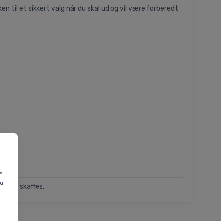
 til et sikkert valg når du skal ud og vil være forberedt
"
du
n ikke skaffes.