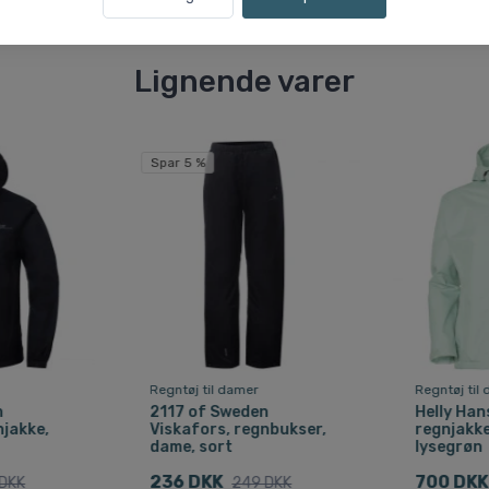
Lignende varer
Spar 5 %
Regntøj til damer
Regntøj til
n
2117 of Sweden
Helly Han
njakke,
Viskafors, regnbukser,
regnjakke
dame, sort
lysegrøn
236 DKK
700 DKK
DKK
249 DKK