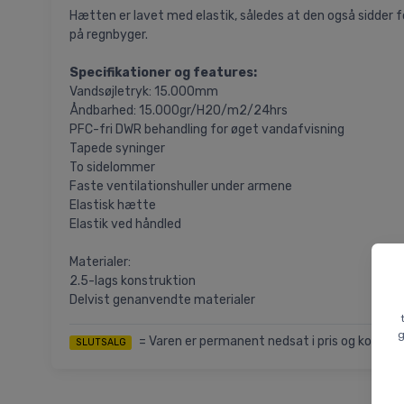
Hætten er lavet med elastik, således at den også sidder f
på regnbyger.
Specifikationer og features:
Vandsøjletryk: 15.000mm
Åndbarhed: 15.000gr/H2O/m2/24hrs
PFC-fri DWR behandling for øget vandafvisning
Tapede syninger
To sidelommer
Faste ventilationshuller under armene
Elastisk hætte
Elastik ved håndled
Materialer:
2.5-lags konstruktion
Delvist genanvendte materialer
g
= Varen er permanent nedsat i pris og kommer i
SLUTSALG