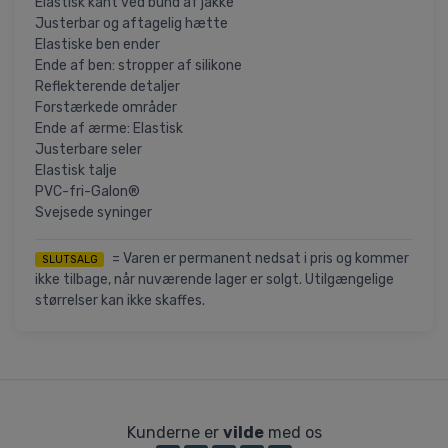
Elastisk kant ved bund af jakke
Justerbar og aftagelig hætte
Elastiske ben ender
Ende af ben: stropper af silikone
Reflekterende detaljer
Forstærkede områder
Ende af ærme: Elastisk
Justerbare seler
Elastisk talje
PVC-fri-Galon®
Svejsede syninger
= Varen er permanent nedsat i pris og kommer
SLUTSALG
ikke tilbage, når nuværende lager er solgt. Utilgængelige
størrelser kan ikke skaffes.
Kunderne er
vilde
med os