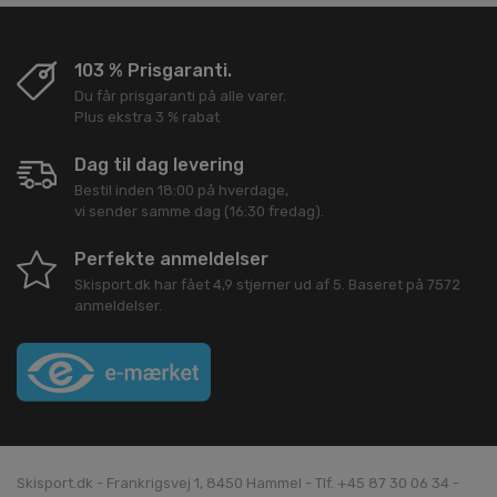
103 % Prisgaranti.
Du får prisgaranti på alle varer.
Plus ekstra 3 % rabat
Dag til dag levering
Bestil inden 18:00 på hverdage,
vi sender samme dag (16:30 fredag).
Perfekte anmeldelser
Skisport.dk
har fået
4,9
stjerner ud af
5
. Baseret på
7572
anmeldelser.
Skisport.dk - Frankrigsvej 1, 8450 Hammel - Tlf. +45 87 30 06 34 -