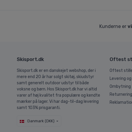
Kunderne er
v
Skisport.dk
Oftest st
Skisport.dk er en danskejet webshop, der i
Oftest stil
mere end 20 år har solgt skitøj, skiudstyr
Levering og
samt generelt outdoor udstyr til både
Ombytning
voksne og børn. Hos Skisport.dk har vi altid
Returnerin
varer af høj kvalitet fra populære og kendte
mærker på lager. Vi har dag-til-dag levering
Reklamatio
samt 103% prisgaranti.
Danmark (DKK)