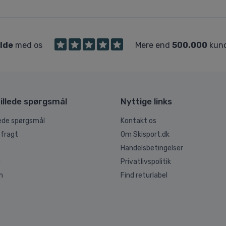
ilde
med os
Mere end
500.000
kund
illede spørgsmål
Nyttige links
lede spørgsmål
Kontakt os
 fragt
Om Skisport.dk
Handelsbetingelser
g
Privatlivspolitik
n
Find returlabel