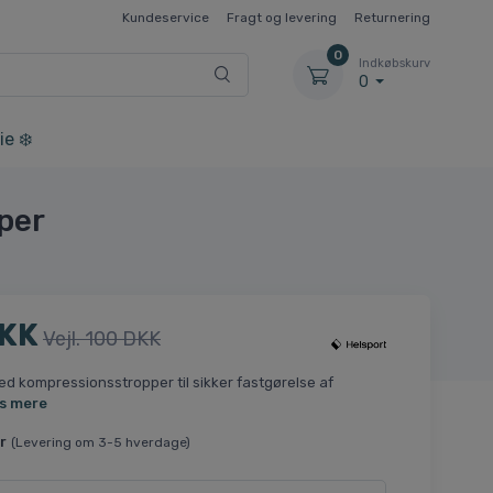
Kundeservice
Fragt og levering
Returnering
0
Indkøbskurv
0
ie ❄️
per
DKK
Vejl. 100 DKK
 kompressionsstropper til sikker fastgørelse af
s mere
r
(Levering om 3-5 hverdage)