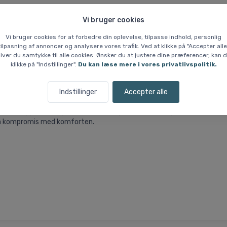
Vi bruger cookies
Vi bruger cookies for at forbedre din oplevelse, tilpasse indhold, personlig
tilpasning af annoncer og analysere vores trafik. Ved at klikke på "Accepter alle
 % Prisgaranti
Hvem er vi?
iver du samtykke til alle cookies. Ønsker du at justere dine præferencer, kan 
klikke på "Indstillinger".
Du kan læse mere i vores privatlivspolitik.
s 75cm, 2 stk, kompressions str
Indstillinger
Accepter alle
 som liggeunderlag, telt eller andre genstande til rygsækken. Dette si
 på kompromis med komforten.