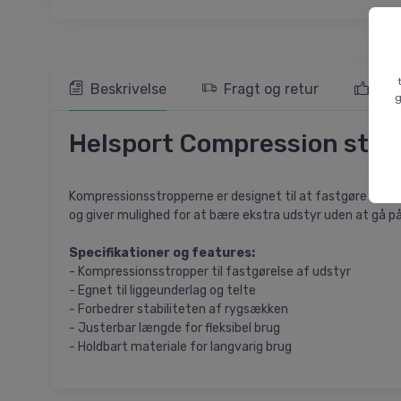
Beskrivelse
Fragt og retur
103
g
Helsport Compression strap
Kompressionsstropperne er designet til at fastgøre udstyr
og giver mulighed for at bære ekstra udstyr uden at gå
Specifikationer og features:
- Kompressionsstropper til fastgørelse af udstyr
- Egnet til liggeunderlag og telte
- Forbedrer stabiliteten af rygsækken
- Justerbar længde for fleksibel brug
- Holdbart materiale for langvarig brug