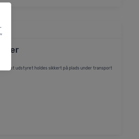
"
du
opper
krer, at udstyret holdes sikkert på plads under transport