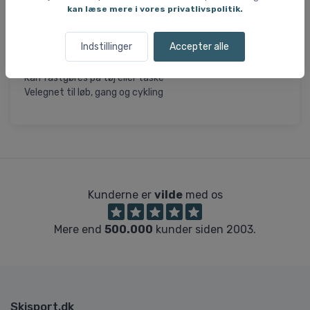
kan læse mere i vores privatlivspolitik.
Specifikationer:
Magnetisk clips
Indstillinger
Accepter alle
Rødt LED-lys
Tænd/sluk via on-off-symbol
Kan fastgøres på tøj eller taske
Velegnet til løb, gang og cykling
Kunderne er
vilde
med os
Mere end
500.000
kunder siden 2003.
Skisport.dk