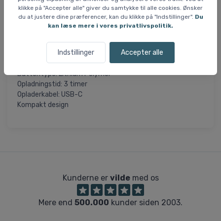
at bruge og oplade.
klikke på "Accepter alle" giver du samtykke til alle cookies. Ønsker
du at justere dine præferencer, kan du klikke på "Indstillinger".
Du
Specifikationer
kan læse mere i vores privatlivspolitik.
Genopladelig
Antal dioder: 50 COB LED
Indstillinger
Accepter alle
Styrke: 240 lumen
Batteritid: minimum 5 timer
Batteritype: Lithium Polymer
Opladningstid: 3 timer
Opladerkabel: USB-C
Kompakt design
Kunderne er
vilde
med os
Mere end
500.000
kunder siden 2003.