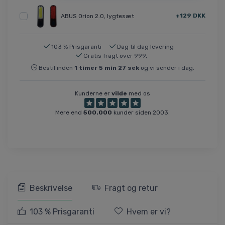
+129 DKK
ABUS Orion 2.0, lygtesæt
103 % Prisgaranti
Dag til dag levering
Gratis fragt over 999,-
Bestil inden
1
timer
5
min
27
sek
og vi sender i dag.
Kunderne er
vilde
med os
Mere end
500.000
kunder siden 2003.
Beskrivelse
Fragt og retur
103 % Prisgaranti
Hvem er vi?