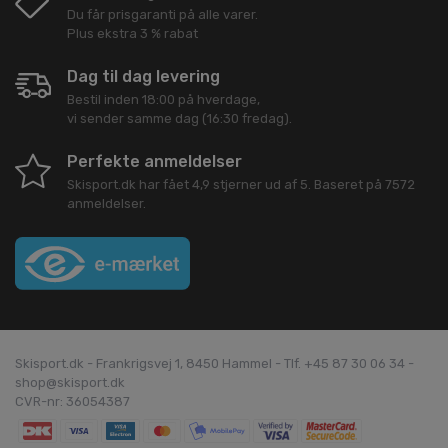
Du får prisgaranti på alle varer.
Plus ekstra 3 % rabat
Dag til dag levering
Bestil inden 18:00 på hverdage,
vi sender samme dag (16:30 fredag).
Perfekte anmeldelser
Skisport.dk
har fået
4,9
stjerner ud af
5
. Baseret på
7572
anmeldelser.
Skisport.dk - Frankrigsvej 1, 8450 Hammel - Tlf. +45 87 30 06 34 -
shop@skisport.dk
CVR-nr: 36054387