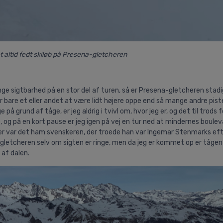
t altid fedt skiløb på Presena-gletcheren
ge sigtbarhed på en stor del af turen, så er Presena-gletcheren stad
r bare et eller andet at være lidt højere oppe end så mange andre pist
å grund af tåge, er jeg aldrig i tvivl om, hvor jeg er, og det til trods f
, og på en kort pause er jeg igen på vej en tur ned at mindernes boulev
ler var det ham svenskeren, der troede han var Ingemar Stenmarks ef
å gletcheren selv om sigten er ringe, men da jeg er kommet op er tågen
 af dalen.