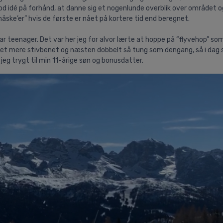
 god idé på forhånd, at danne sig et nogenlunde overblik over området o
måske’er” hvis de første er nået på kortere tid end beregnet.
 teenager. Det var her jeg for alvor lærte at hoppe på “flyvehop” som
vet mere stivbenet og næsten dobbelt så tung som dengang, så i dag sk
eg trygt til min 11-årige søn og bonusdatter.