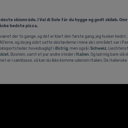
deste skiområde. I Val di Sole får du hygge og godt skiløb. Om
måske bedste pizza.
har været der to gange, og det er klart den første gang, jeg husker bedst.
40’erne, og da jeg sidst satte skistøvlerne i mine ski i området var i P
e skisportsteder, hovedsagligt i
Østrig
, men også i
Schweiz
, Liechtenst
kkiet
, Bosnien, samt et par andre steder i
Italien
. Og lad mig bare slå 
enet er i særklasse, så kan du ikke komme udenom Italien. De italienske