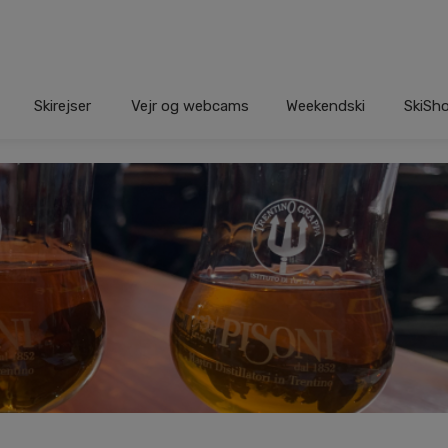
Skirejser
Vejr og webcams
Weekendski
SkiSh