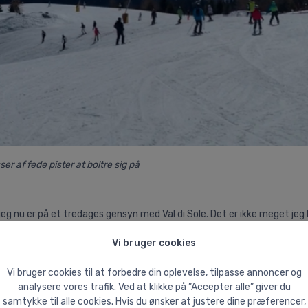
er af fede pister at boltre sig på
 jeg nu er på et tredages gensyn med Val di Sole. Det er ikke meget jeg
eg stod på ski på en gletcher for første gang. Det der med at stå på s
Vi bruger cookies
ige gletcher-løb siden dengang, er det skiløbet på Presena-gletcheren je
g, hvordan det er at stå på ski på en gletcher. Og nu hvor jeg står ved
 skal op på gletcheren for første gang. Nervøsiteten er der ikke længer
Vi bruger cookies til at forbedre din oplevelse, tilpasse annoncer og
er er bare pludselig så mange gode minder fra dengang, der vrimler frem,
analysere vores trafik. Ved at klikke på ”Accepter alle” giver du
samtykke til alle cookies. Hvis du ønsker at justere dine præferencer,