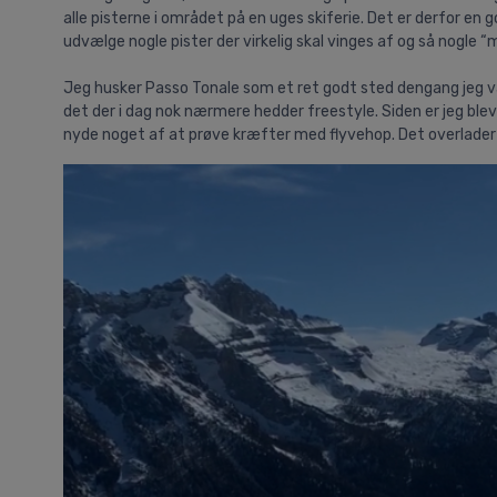
alle pisterne i området på en uges skiferie. Det er derfor en
udvælge nogle pister der virkelig skal vinges af og så nogle “
Jeg husker Passo Tonale som et ret godt sted dengang jeg var
det der i dag nok nærmere hedder freestyle. Siden er jeg ble
nyde noget af at prøve kræfter med flyvehop. Det overlader j