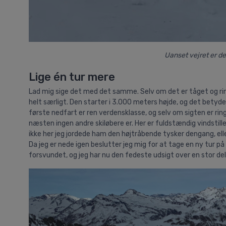
Uanset vejret er de
Lige én tur mere
Lad mig sige det med det samme. Selv om det er tåget og rin
helt særligt. Den starter i 3.000 meters højde, og det betyde
første nedfart er ren verdensklasse, og selv om sigten er ringe p
næsten ingen andre skiløbere er. Her er fuldstændig vindstille
ikke her jeg jordede ham den højtråbende tysker dengang, el
Da jeg er nede igen beslutter jeg mig for at tage en ny tur p
forsvundet, og jeg har nu den fedeste udsigt over en stor del