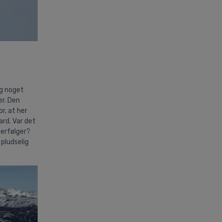
ig noget
er. Den
or, at her
ard. Var det
terfølger?
 pludselig