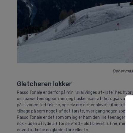
Der er mass
Gletcheren lokker
Passo Tonale er derfor på min “skal vinges af-liste” her, hvor
de spæde teenageår, men jeg husker især at det også var her j
på is var en fed følelse, og selv om det er blevet til adskill
tilbage på som noget af det første, hver gang nogen spørger mi
Passo Tonale er det som om jeg er ham den lille teenager, der
nok - uden at lyde alt for selvfed - blot blevet rutine, men d
er ved at knibe en glædeståre eller to.