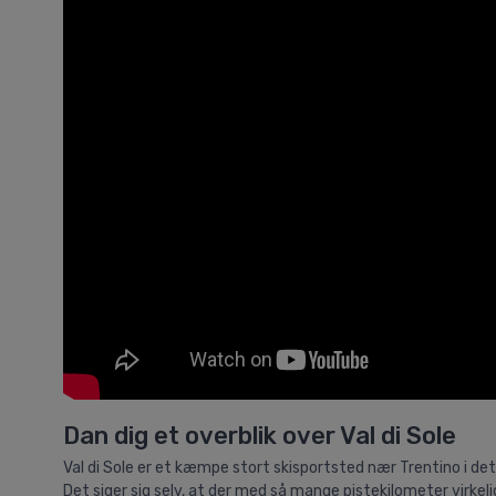
Dan dig et overblik over Val di Sole
Val di Sole er et kæmpe stort skisportsted nær Trentino i de
Det siger sig selv, at der med så mange pistekilometer virkel