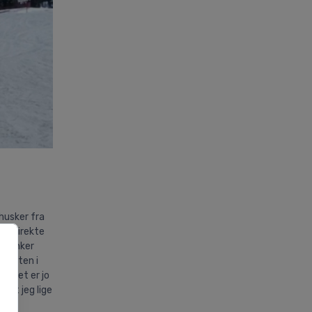
 husker fra
ki direkte
g tænker
 liften i
e. Det er jo
 at jeg lige