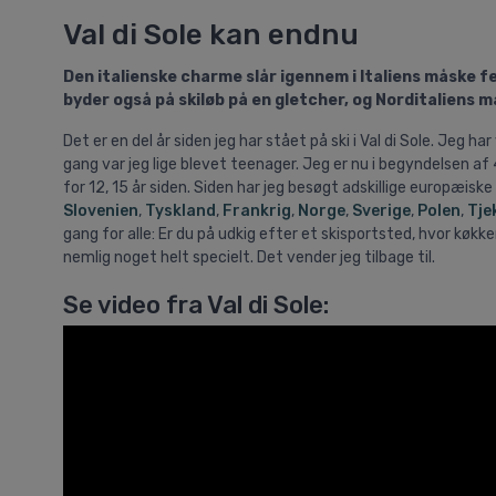
Val di Sole kan endnu
Den italienske charme slår igennem i Italiens måske fe
byder også på skiløb på en gletcher, og Norditaliens 
Det er en del år siden jeg har stået på ski i Val di Sole. Jeg 
gang var jeg lige blevet teenager. Jeg er nu i begyndelsen af 
for 12, 15 år siden. Siden har jeg besøgt adskillige europæisk
Slovenien
,
Tyskland
,
Frankrig
,
Norge
,
Sverige
,
Polen
,
Tje
gang for alle: Er du på udkig efter et skisportsted, hvor køkk
nemlig noget helt specielt. Det vender jeg tilbage til.
Se video fra Val di Sole: