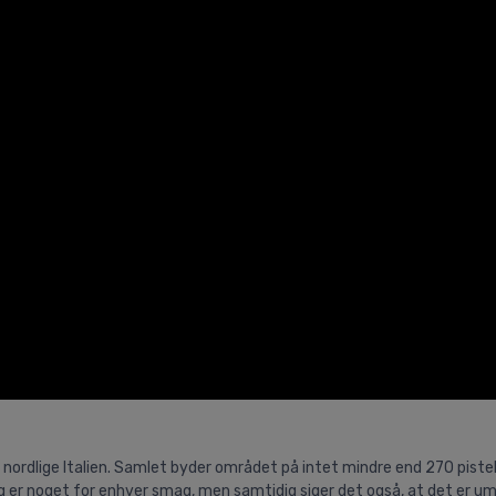
t nordlige Italien. Samlet byder området på intet mindre end 270 piste
ig er noget for enhver smag, men samtidig siger det også, at det er um