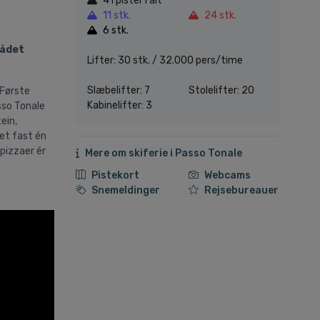
41 pister i alt
11 stk.
24 stk.
6 stk.
rådet
Lifter: 30 stk. / 32.000 pers/time
Slæbelifter: 7
Stolelifter: 20
 Første
Kabinelifter: 3
asso Tonale
ein,
det fast én
 pizzaer ér
Mere om skiferie i Passo Tonale
Pistekort
Webcams
Snemeldinger
Rejsebureauer