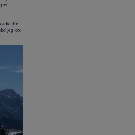
g så
 vi kaldte
al jeg ikke