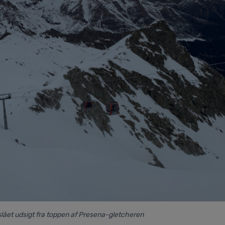
orslået udsigt fra toppen af Presena-gletcheren