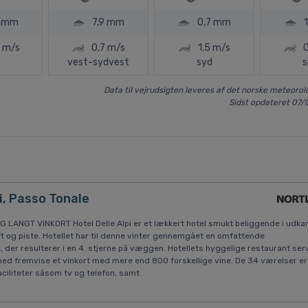
1 mm
7,9 mm
0,7 mm
 m/s
0,7 m/s
1,5 m/s
0
d
vest-sydvest
syd
s
Data til vejrudsigten leveres af det norske meteorolo
Sidst opdateret 07/
i, Passo Tonale
LANGT VINKORT Hotel Delle Alpi er et lækkert hotel smukt beliggende i udka
ft og piste. Hotellet har til denne vinter gennemgået en omfattende
der resulterer i en 4. stjerne på væggen. Hotellets hyggelige restaurant ser
ed fremvise et vinkort med mere end 800 forskellige vine. De 34 værelser er
faciliteter såsom tv og telefon, samt