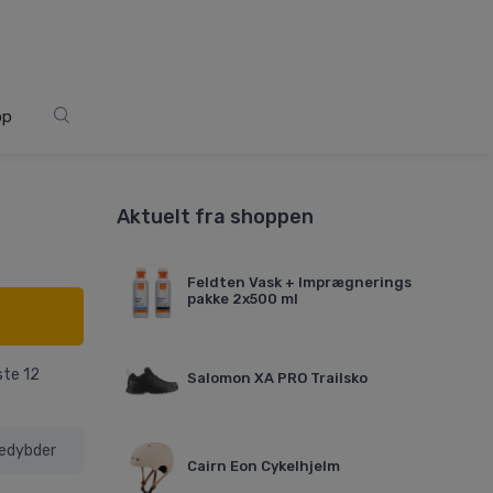
op
Aktuelt fra shoppen
Feldten Vask + Imprægnerings
pakke 2x500 ml
ste 12
Salomon XA PRO Trailsko
nedybder
Cairn Eon Cykelhjelm