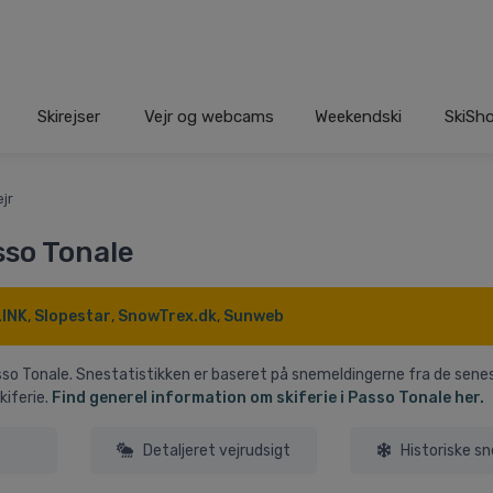
Skirejser
Vejr og webcams
Weekendski
SkiSh
jr
sso Tonale
LINK
,
Slopestar
,
SnowTrex.dk
,
Sunweb
asso Tonale. Snestatistikken er baseret på snemeldingerne fra de sene
kiferie.
Find generel information om skiferie i Passo Tonale her.
Detaljeret vejrudsigt
Historiske s