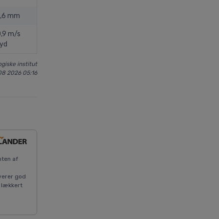
1,6 mm
,9 m/s
yd
giske institut
08 2026 05:16
nten af
verer god
 lækkert