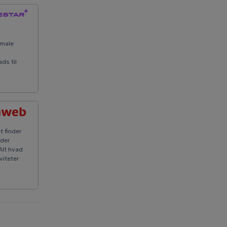
imale
ds til
t finder
nder
 Alt hvad
viteter