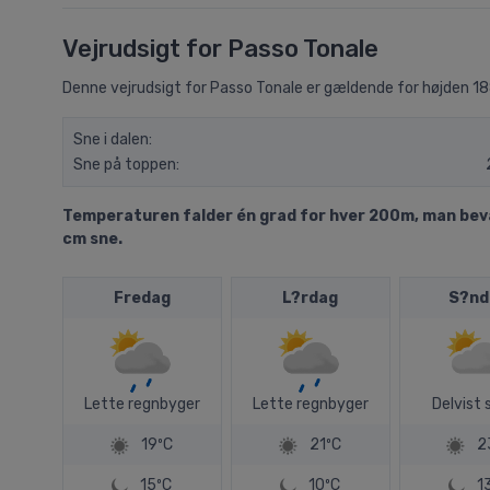
Vejrudsigt for Passo Tonale
Denne vejrudsigt for Passo Tonale er gældende for højden 18
Sne i dalen:
Sne på toppen:
Temperaturen falder én grad for hver 200m, man bevæg
cm sne.
Fredag
L?rdag
S?nd
Lette regnbyger
Lette regnbyger
Delvist 
19ºC
21ºC
2
15ºC
10ºC
1