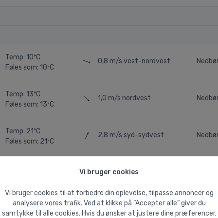
Temp: 10ºC
0,8 m/s
vest-nordvest
Nedbø
Føles som: 10ºC
Temp: 13ºC
1,0 m/s
nordvest
Nedbø
Føles som: 13ºC
Temp: 21ºC
2,8 m/s
syd-sydvest
Nedbø
Føles som: 21ºC
Temp: 18ºC
1,7 m/s
syd-sydvest
Nedbø
Vi bruger cookies
Føles som: 18ºC
Vi bruger cookies til at forbedre din oplevelse, tilpasse annoncer og
analysere vores trafik. Ved at klikke på ”Accepter alle” giver du
samtykke til alle cookies. Hvis du ønsker at justere dine præferencer,