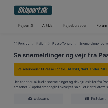
Rejsemål
Artikler
Rejsebureauer
Forum
Forside
Italien
Passo Tonale
Snemeldinger og ve
Se snemeldinger og vejr fra Pa
Rejsebureauer til Passo Tonale:
DANSKI
,
Nortlander
,
SKI
Her finder du aktuelle snemeldinger og skivejrudsigter fra P
sæsoner. Vi opdaterer dagligt skivejret så du er klar til årets s
Webcams
Pistekort