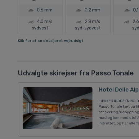
0,6 mm
0,2 mm
0,
4,0 m/s
2,8 m/s
2,6
sydvest
syd-sydvest
sy
Klik for at se detaljeret vejrudsigt
Udvalgte skirejser fra Passo Tonale
Hotel Delle Alp
LÆKKER INDRETNING OG 
Passo Tonale tæt på li
renovering/udbygning, 
mad og kan med stolth
indrettet, og har alle 