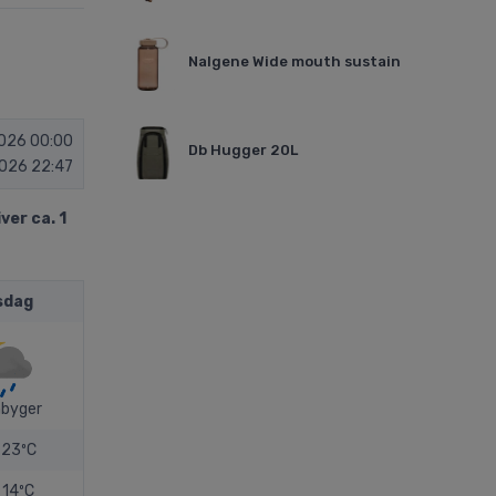
Nalgene Wide mouth sustain
026 00:00
Db Hugger 20L
026 22:47
ver ca. 1
sdag
byger
23ºC
14ºC