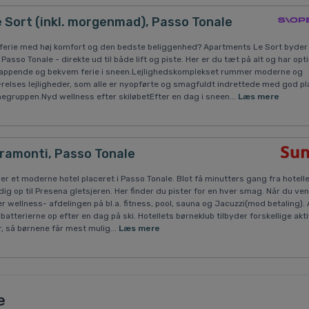
 Sort (inkl. morgenmad), Passo Tonale
ferie med høj komfort og den bedste beliggenhed? Apartments Le Sort byder
Passo Tonale - direkte ud til både lift og piste. Her er du tæt på alt og har opt
slappende og bekvem ferie i sneen.Lejlighedskomplekset rummer moderne og
elses lejligheder, som alle er nyopførte og smagfuldt indrettede med god pla
nnegruppen.Nyd wellness efter skiløbetEfter en dag i sneen...
Læs mere
iramonti, Passo Tonale
er et moderne hotel placeret i Passo Tonale. Blot få minutters gang fra hotelle
 dig op til Presena gletsjeren. Her finder du pister for en hver smag. Når du ve
der wellness- afdelingen på bl.a. fitness, pool, sauna og Jacuzzi(mod betaling).
batterierne op efter en dag på ski. Hotellets børneklub tilbyder forskellige akti
r, så børnene får mest mulig...
Læs mere
e