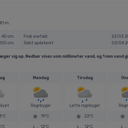
81 m.
40 cm.
Frisk snefald:
22/03 2
200 cm.
Sidst opdateret:
03/04 2
er sig op. Nedbør vises som millimeter vand, og 1 mm vand gi
ag
Mandag
Tirsdag
On
skyet
Regnbyger
Lette regnbyger
Regn
3ºC
19ºC
22ºC
3ºC
12ºC
12ºC