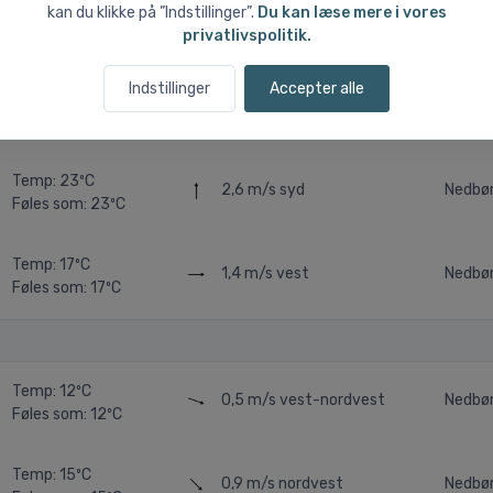
kan du klikke på ”Indstillinger”.
Du kan læse mere i vores
Temp: 13ºC
0,7 m/s
vest-nordvest
Nedbø
privatlivspolitik.
Føles som: 13ºC
Indstillinger
Accepter alle
Temp: 15ºC
0,8 m/s
vest
Nedbø
Føles som: 15ºC
Temp: 23ºC
2,6 m/s
syd
Nedbø
Føles som: 23ºC
Temp: 17ºC
1,4 m/s
vest
Nedbør
Føles som: 17ºC
Temp: 12ºC
0,5 m/s
vest-nordvest
Nedbø
Føles som: 12ºC
Temp: 15ºC
0,9 m/s
nordvest
Nedbør