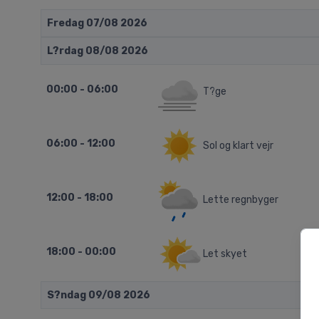
Fredag 07/08 2026
L?rdag 08/08 2026
00:00 - 06:00
T?ge
06:00 - 12:00
Sol og klart vejr
12:00 - 18:00
Lette regnbyger
18:00 - 00:00
Let skyet
S?ndag 09/08 2026