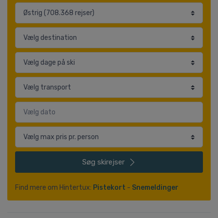
Søg
skirejser
Find mere om Hintertux:
Pistekort
-
Snemeldinger