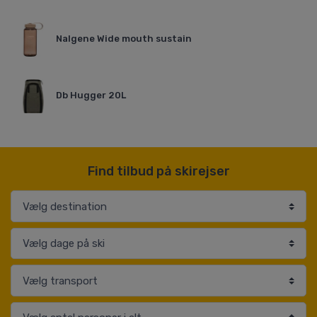
Nalgene Wide mouth sustain
Db Hugger 20L
Find tilbud på skirejser