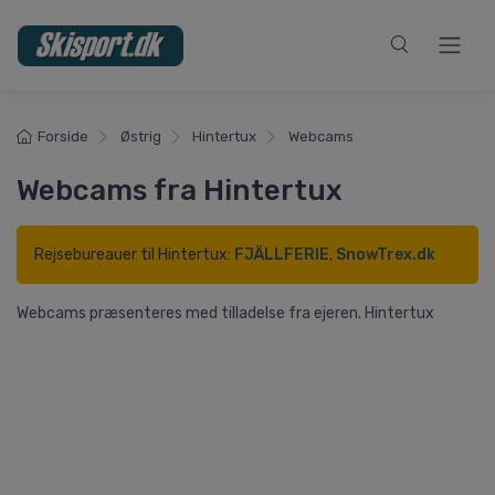
Forside
Østrig
Hintertux
Webcams
Webcams fra Hintertux
Rejsebureauer til Hintertux:
FJÄLLFERIE
,
SnowTrex.dk
Webcams præsenteres med tilladelse fra ejeren. Hintertux