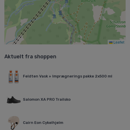
Leaflet
Aktuelt fra shoppen
Feldten Vask + Imprægnerings pakke 2x500 ml
Salomon XA PRO Trailsko
Cairn Eon Cykelhjelm