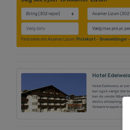
Find mere om Axamer Lizum:
Pistekort
-
Snemeldinger
Hotel Edelwei
Hotel Edelweiss er per
kan også vælge den be
kan du vende tilbage ti
ekstra afslapning kan 
forkæle kroppen med 