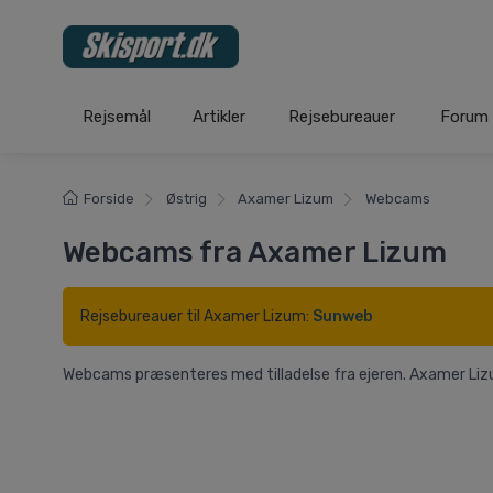
Rejsemål
Artikler
Rejsebureauer
Forum
Forside
Østrig
Axamer Lizum
Webcams
Webcams fra Axamer Lizum
Rejsebureauer til Axamer Lizum:
Sunweb
Webcams præsenteres med tilladelse fra ejeren. Axamer Li