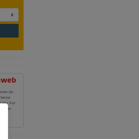
, men du
sterne
 dig. For
n eller