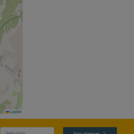
Leaflet
Søg
skirejser