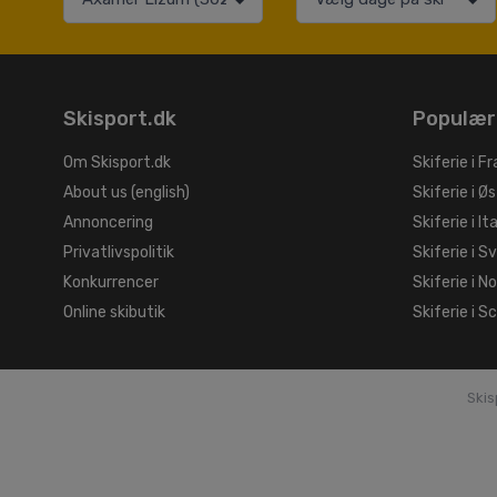
Skisport.dk
Populær
Om Skisport.dk
Skiferie i Fr
About us (english)
Skiferie i Øs
Annoncering
Skiferie i It
Privatlivspolitik
Skiferie i S
Konkurrencer
Skiferie i N
Online skibutik
Skiferie i S
Skis