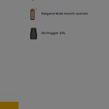
Nalgene Wide mouth sustain
Db Hugger 20L