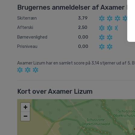
Brugernes anmeldelser af Axamer Li
Skiterræn
3,79
Afterski
2,50
Børnevenlighed
0,00
Prisniveau
0,00
Axamer Lizum
har en samlet score på
3,14
stjerner ud af
5.
B
Kort over Axamer Lizum
+
−