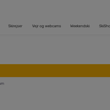
Skirejser
Vejr og webcams
Weekendski
SkiSh
zum