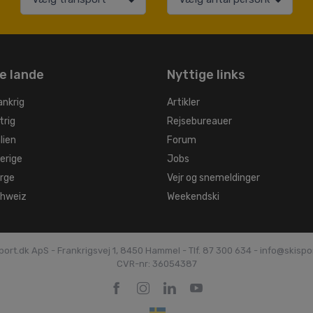
e lande
Nyttige links
ankrig
Artikler
trig
Rejsebureauer
alien
Forum
verige
Jobs
orge
Vejr og snemeldinger
chweiz
Weekendski
port.dk ApS - Frankrigsvej 1, 8450 Hammel -
Tlf. 87 300 634 - info@skispo
CVR-nr: 36054387