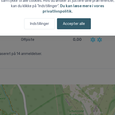
samtykke til alle cookies. Hvis du ønsker at justere dine præferencer,
zum
kan du klikke på ”Indstillinger”.
Du kan læse mere i vores
privatlivspolitik.
Liftsystem
3,93
Byen
2,36
Indstillinger
Accepter alle
Begyndervenlighed
0,00
Offpiste
0,00
aseret på
14
anmeldelser.