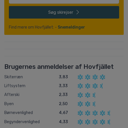
Søg
skirejser
Find mere om Hovfjället: -
Snemeldinger
Brugernes anmeldelser af Hovfjället
Skiterræn
3,83
Liftsystem
3,33
Afterski
2,33
Byen
2,50
Børnevenlighed
4,67
Begyndervenlighed
4,33