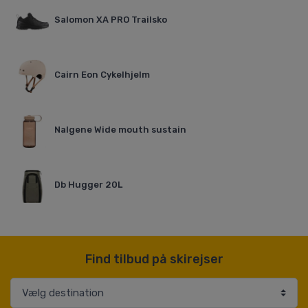
Salomon XA PRO Trailsko
Cairn Eon Cykelhjelm
Nalgene Wide mouth sustain
Db Hugger 20L
Find tilbud på skirejser