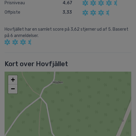
Prisniveau
4,67
Offpiste
3,33
Hovfjället
har en samlet score på
3,62
stjerner ud af
5.
Baseret
på
6
anmeldelser.
Kort over Hovfjället
+
−