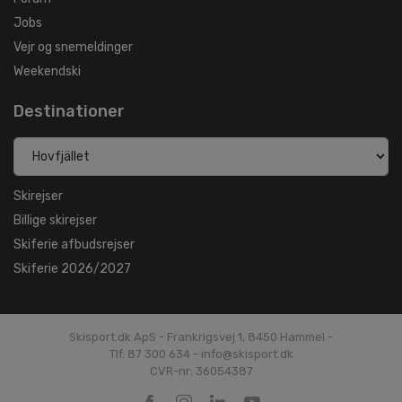
Jobs
Vejr og snemeldinger
Weekendski
Destinationer
Skirejser
Billige skirejser
Skiferie afbudsrejser
Skiferie 2026/2027
Skisport.dk ApS - Frankrigsvej 1, 8450 Hammel -
Tlf. 87 300 634 - info@skisport.dk
CVR-nr: 36054387