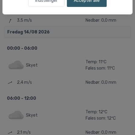
Indstillinger
Accepter alle
Skyet
Føles som: 16ºC
3,5 m/s
Nedbør: 0,0 mm
Fredag 14/08 2026
00:00 - 06:00
Temp: 11ºC
Skyet
Føles som: 11ºC
2,4 m/s
Nedbør: 0,0 mm
06:00 - 12:00
Temp: 12ºC
Skyet
Føles som: 12ºC
2,1 m/s
Nedbør: 0,0 mm