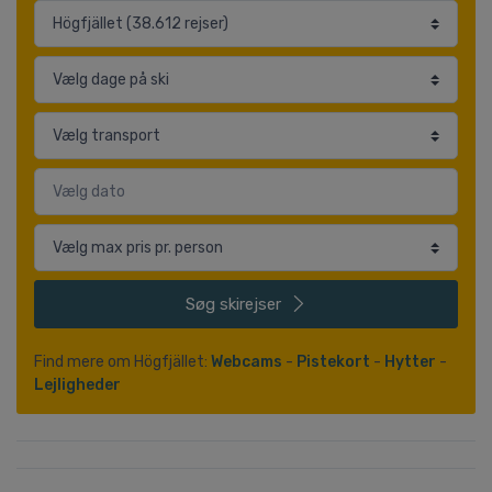
Søg
skirejser
Find mere om Högfjället:
Webcams
-
Pistekort
-
Hytter
-
Lejligheder