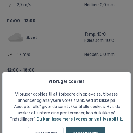
2,7 m/s
Nedbør: 0,0 mm
06:00 - 12:00
Temp: 10ºC
Skyet
Føles som: 10ºC
1,7 m/s
Nedbør: 0,0 mm
12:00 - 18:00
Vi bruger cookies
Temp: 18ºC
Skyet
Føles som: 18ºC
Vi bruger cookies til at forbedre din oplevelse, tilpasse
annoncer og analysere vores trafik. Ved at klikke på
2,9 m/s
Nedbør: 0,0 mm
”Accepter alle” giver du samtykke til alle cookies. Hvis du
ønsker at justere dine præferencer, kan du klikke på
”Indstillinger”.
Du kan læse mere i vores privatlivspolitik.
18:00 - 00:00
Temp: 16ºC