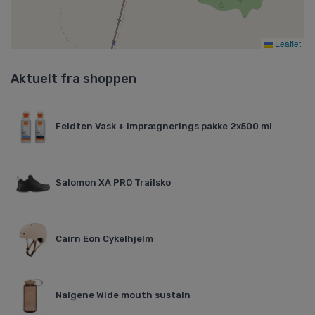
Leaflet
Aktuelt fra shoppen
Feldten Vask + Imprægnerings pakke 2x500 ml
Salomon XA PRO Trailsko
Cairn Eon Cykelhjelm
Nalgene Wide mouth sustain