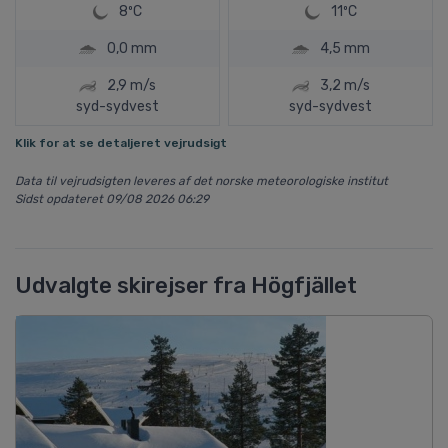
8ºC
11ºC
0,0 mm
4,5 mm
2,9 m/s
3,2 m/s
syd-sydvest
syd-sydvest
Klik for at se detaljeret vejrudsigt
Data til vejrudsigten leveres af det norske meteorologiske institut
Sidst opdateret 09/08 2026 06:29
Udvalgte skirejser fra Högfjället