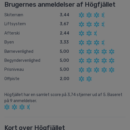
Brugernes anmeldelser af Högfjället
Skiterræn
3,44
Liftsystem
3,67
Afterski
2,44
Byen
3,33
Børnevenlighed
5,00
Begyndervenlighed
5,00
Prisniveau
5,00
Offpiste
2,00
Högfjället
har en samlet score på
3,74
stjerner ud af
5.
Baseret
på
9
anmeldelser.
Kort over Högfjället