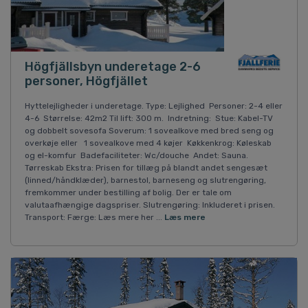
Högfjällsbyn underetage 2-6
personer, Högfjället
Hyttelejligheder i underetage. Type: Lejlighed Personer: 2-4 eller
4-6 Størrelse: 42m2 Til lift: 300 m. Indretning: Stue: Kabel-TV
og dobbelt sovesofa Soverum: 1 sovealkove med bred seng og
overkøje eller 1 sovealkove med 4 køjer Køkkenkrog: Køleskab
og el-komfur Badefaciliteter: Wc/douche Andet: Sauna.
Tørreskab Ekstra: Prisen for tillæg på blandt andet sengesæt
(linned/håndklæder), barnestol, barneseng og slutrengøring,
fremkommer under bestilling af bolig. Der er tale om
valutaafhængige dagspriser. Slutrengøring: Inkluderet i prisen.
Transport: Færge: Læs mere her ...
Læs mere