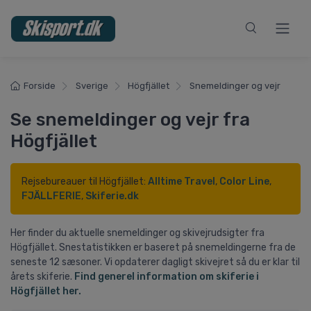
Forside
Sverige
Högfjället
Snemeldinger og vejr
Se snemeldinger og vejr fra
Högfjället
Rejsebureauer til Högfjället:
Alltime Travel
,
Color Line
,
FJÄLLFERIE
,
Skiferie.dk
Her finder du aktuelle snemeldinger og skivejrudsigter fra
Högfjället. Snestatistikken er baseret på snemeldingerne fra de
seneste 12 sæsoner. Vi opdaterer dagligt skivejret så du er klar til
årets skiferie.
Find generel information om skiferie i
Högfjället her.