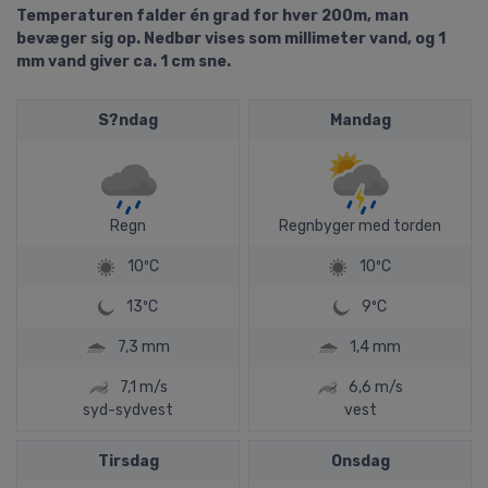
Temperaturen falder én grad for hver 200m, man
bevæger sig op. Nedbør vises som millimeter vand, og 1
mm vand giver ca. 1 cm sne.
S?ndag
Mandag
Regn
Regnbyger med torden
10ºC
10ºC
13ºC
9ºC
7,3 mm
1,4 mm
7,1 m/s
6,6 m/s
syd-sydvest
vest
Tirsdag
Onsdag