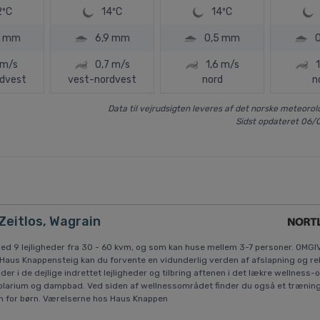
2ºC
14ºC
14ºC
0 mm
6,9 mm
0,5 mm
1 m/s
0,7 m/s
1,6 m/s
rdvest
vest-nordvest
nord
n
Data til vejrudsigten leveres af det norske meteorolo
Sidst opdateret 06/
Zeitlos, Wagrain
ed 9 lejligheder fra 30 - 60 kvm, og som kan huse mellem 3-7 personer. OMG
us Knappensteig kan du forvente en vidunderlig verden af afslapning og rek
er i de dejlige indrettet lejligheder og tilbring aftenen i det lækre wellness
solarium og dampbad. Ved siden af wellnessområdet finder du også et træni
m for børn. Værelserne hos Haus Knappen