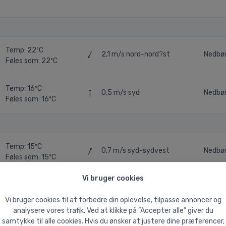
Temp: 22ºC
2,1 m/s
nord-nord?st
Nedbø
Føles som: 22ºC
Temp: 16ºC
0,5 m/s
syd
Nedbø
Føles som: 16ºC
Temp: 15ºC
0,7 m/s
syd-sydvest
Nedbør
Føles som: 15ºC
Vi bruger cookies
Temp: 15ºC
0,5 m/s
nord-nordvest
Nedbø
Føles som: 15ºC
Vi bruger cookies til at forbedre din oplevelse, tilpasse annoncer og
analysere vores trafik. Ved at klikke på ”Accepter alle” giver du
samtykke til alle cookies. Hvis du ønsker at justere dine præferencer,
Temp: 23ºC