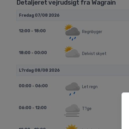
Detaljeret vejrudsigt fra Wagrain
Fredag 07/08 2026
12:00 - 18:00
Regnbyger
18:00 - 00:00
Delvist skyet
L?rdag 08/08 2026
00:00 - 06:00
Let regn
06:00 - 12:00
T?ge