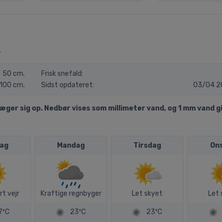
.
50 cm.
Frisk snefald:
100 cm.
Sidst opdateret:
03/04 2
er sig op. Nedbør vises som millimeter vand, og 1 mm vand gi
ag
Mandag
Tirsdag
On
rt vejr
Kraftige regnbyger
Let skyet
Let 
7ºC
23ºC
23ºC