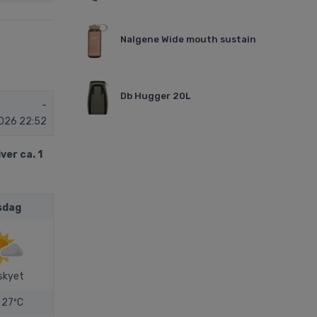
Nalgene Wide mouth sustain
Db Hugger 20L
-
026 22:52
ver ca. 1
sdag
skyet
27ºC