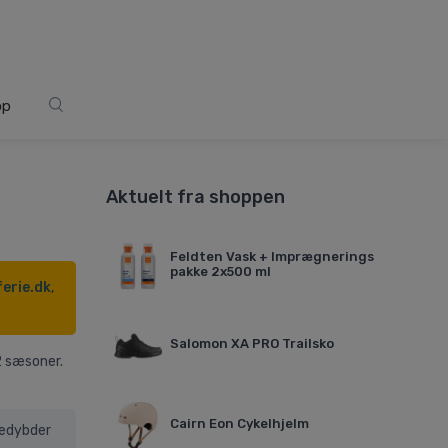
op
Aktuelt fra shoppen
Feldten Vask + Imprægnerings
pakke 2x500 ml
ferie.dk
,
Salomon XA PRO Trailsko
2 sæsoner.
Cairn Eon Cykelhjelm
nedybder