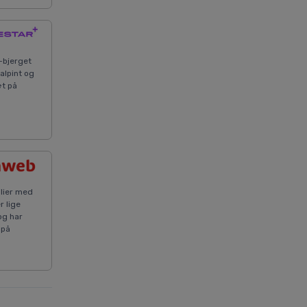
-bjerget
alpint og
æt på
ilier med
r lige
og har
 på