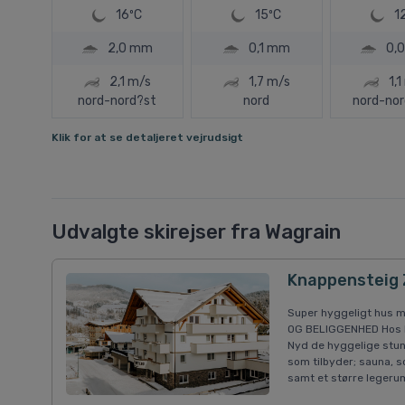
16ºC
15ºC
1
2,0 mm
0,1 mm
0,
2,1 m/s
1,7 m/s
1,
nord-nord?st
nord
nord-no
Klik for at se detaljeret vejrudsigt
Udvalgte skirejser fra Wagrain
Knappensteig 
Super hyggeligt hus m
OG BELIGGENHED Hos Ha
Nyd de hyggelige stund
som tilbyder; sauna, 
samt et større legeru