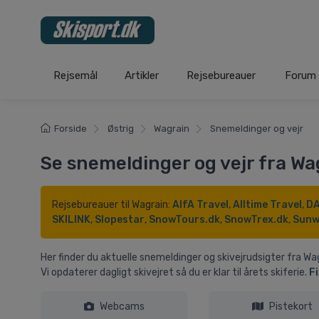
Rejsemål
Artikler
Rejsebureauer
Forum
Forside
Østrig
Wagrain
Snemeldinger og vejr
Se snemeldinger og vejr fra Wa
Rejsebureauer til Wagrain:
AlfA Travel
,
Alltime Travel
,
DA
SKILINK
,
Slopestar
,
SnowTours.dk
,
SnowTrex.dk
,
Sunw
Her finder du aktuelle snemeldinger og skivejrudsigter fra W
Vi opdaterer dagligt skivejret så du er klar til årets skiferie.
Fi
Webcams
Pistekort