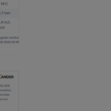
14ºC
0,7 mm
1,4 m/s
ord
giske institut
08 2026 05:18
IVELSER
reation.
-område
ngsrum