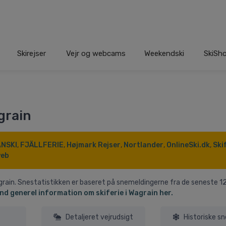
Skirejser
Vejr og webcams
Weekendski
SkiSh
grain
NSKI
,
FJÄLLFERIE
,
Højmark Rejser
,
Nortlander
,
OnlineSki.dk
,
Ski
eb
agrain. Snestatistikken er baseret på snemeldingerne fra de seneste 1
nd generel information om skiferie i Wagrain her.
Detaljeret vejrudsigt
Historiske s