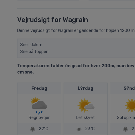
Vejrudsigt for Wagrain
Denne vejrudsigt for Wagrain er gældende for højden 1200 m
Sne i dalen:
Sne på toppen:
Temperaturen falder én grad for hver 200m, man bevæg
cm sne.
Fredag
L?rdag
S?nd
Regnbyger
Let skyet
Sol og kla
22ºC
23ºC
2