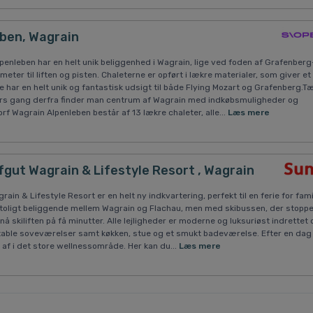
eben, Wagrain
penleben har en helt unik beliggenhed i Wagrain, lige ved foden af Grafenberg
ter til liften og pisten. Chaleterne er opført i lækre materialer, som giver et 
e har en helt unik og fantastisk udsigt til både Flying Mozart og Grafenberg.T
rs gang derfra finder man centrum af Wagrain med indkøbsmuligheder og
rf Wagrain Alpenleben består af 13 lækre chaleter, alle...
Læs mere
fgut Wagrain & Lifestyle Resort , Wagrain
ain & Lifestyle Resort er en helt ny indkvartering, perfekt til en ferie for fam
 toligt beliggende mellem Wagrain og Flachau, men med skibussen, der stoppe
å skiliften på få minutter. Alle lejligheder er moderne og luksuriøst indrettet 
rtable soveværelser samt køkken, stue og et smukt badeværelse. Efter en dag
 af i det store wellnessområde. Her kan du...
Læs mere