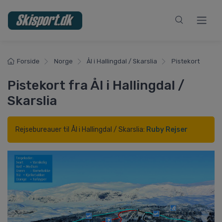
Forside
Norge
Ål i Hallingdal / Skarslia
Pistekort
Pistekort fra Ål i Hallingdal /
Skarslia
Rejsebureauer til Ål i Hallingdal / Skarslia:
Ruby Rejser