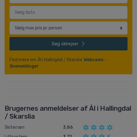
Søg
skirejser
Find mere om Ål i Hallingdal / Skarslia:
Webcams
-
Snemeldinger
Brugernes anmeldelser af Ål i Hallingdal
/ Skarslia
Skiterræn
3,86
Liftsystem
3,71