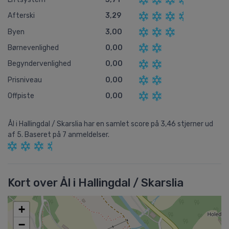
Afterski
3,29
Byen
3,00
Børnevenlighed
0,00
Begyndervenlighed
0,00
Prisniveau
0,00
Offpiste
0,00
Ål i Hallingdal / Skarslia
har en samlet score på
3,46
stjerner ud
af
5.
Baseret på
7
anmeldelser.
Kort over Ål i Hallingdal / Skarslia
+
−