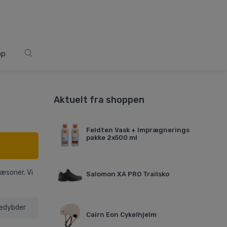
op
Aktuelt fra shoppen
Feldten Vask + Imprægnerings
pakke 2x500 ml
sæsoner. Vi
Salomon XA PRO Trailsko
nedybder
Cairn Eon Cykelhjelm