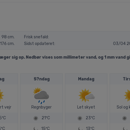
98 cm.
Frisk snefald:
176 cm.
Sidst opdateret:
03/04 2
er sig op. Nedbør vises som millimeter vand, og 1 mm vand gi
ag
S?ndag
Mandag
Tir
rt vejr
Regnbyger
Let skyet
Sol og 
5ºC
21ºC
23ºC
3ºC
15ºC
13ºC