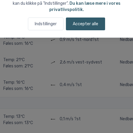
kan du klikke på ”Indstillinger”.
Du kan læse mere i vores
privatlivspolitik.
Temp: 15ºC
0,3 m/s
?st-nord?st
Nedbø
Føles som: 15ºC
Indstillinger
Accepter alle
Temp: 16ºC
0,9 m/s
?st-nord?st
Nedbør
Føles som: 16ºC
Temp: 21ºC
2,6 m/s
vest-sydvest
Nedbø
Føles som: 21ºC
Temp: 16ºC
0,4 m/s
?st
Nedbø
Føles som: 16ºC
Temp: 13ºC
0,1 m/s
?st
Nedbø
Føles som: 13ºC