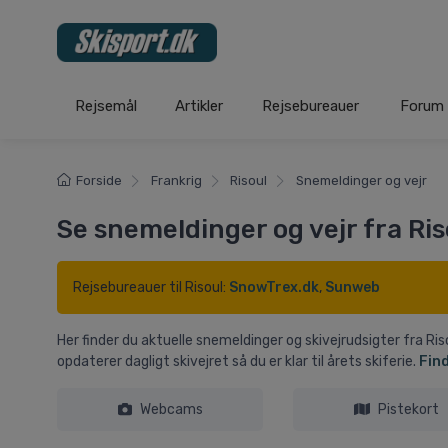
Rejsemål
Artikler
Rejsebureauer
Forum
Forside
Frankrig
Risoul
Snemeldinger og vejr
Se snemeldinger og vejr fra Ris
Rejsebureauer til Risoul:
SnowTrex.dk
,
Sunweb
Her finder du aktuelle snemeldinger og skivejrudsigter fra R
opdaterer dagligt skivejret så du er klar til årets skiferie.
Find
Webcams
Pistekort