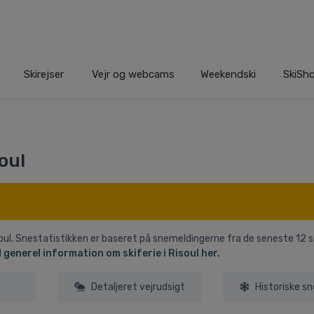
Skirejser
Vejr og webcams
Weekendski
SkiSh
oul
isoul. Snestatistikken er baseret på snemeldingerne fra de seneste 12 
 generel information om skiferie i Risoul her.
Detaljeret vejrudsigt
Historiske s