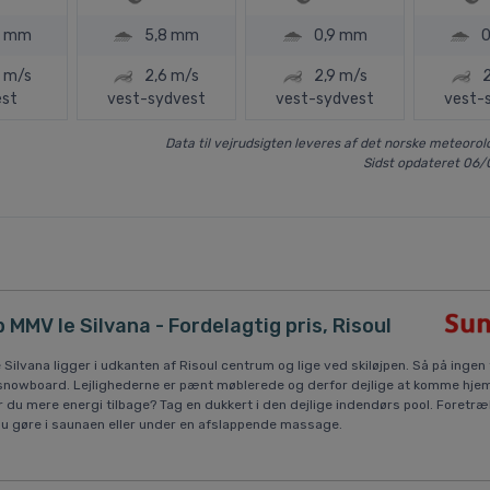
0 mm
5,8 mm
0,9 mm
 m/s
2,6 m/s
2,9 m/s
2
est
vest-sydvest
vest-sydvest
vest-
Data til vejrudsigten leveres af det norske meteorolo
Sidst opdateret 06/
 MMV le Silvana - Fordelagtig pris, Risoul
ilvana ligger i udkanten af Risoul centrum og lige ved skiløjpen. Så på ingen t
 snowboard. Lejlighederne er pænt møblerede og derfor dejlige at komme hjem t
ar du mere energi tilbage? Tag en dukkert i den dejlige indendørs pool. Foretr
du gøre i saunaen eller under en afslappende massage.