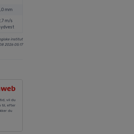
0,0 mm
,7 m/s
sydvest
giske institut
08 2026 05:17
id, vil du
il, efter
ækker du