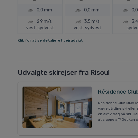
0,0 mm
0,0 mm
0,
2,9 m/s
3,5 m/s
3,4
vest-sydvest
vest-sydvest
sydv
Klik for at se detaljeret vejrudsigt
Udvalgte skirejser fra Risoul
Résidence Club
Résidence Club MMV le S
være på dine ski eller
en aktiv dag på ski. H
at slappe af? Det kan 