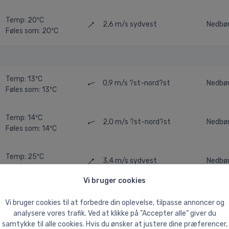
Temp: 20ºC
2,6 m/s
sydvest
Nedbø
Føles som: 20ºC
Temp: 13ºC
0,9 m/s
?st-nord?st
Nedbø
Føles som: 13ºC
Temp: 14ºC
2,0 m/s
?st-nord?st
Nedbø
Føles som: 14ºC
Temp: 25ºC
3,4 m/s
sydvest
Nedbø
Føles som: 25ºC
Vi bruger cookies
Temp: 22ºC
2,5 m/s
sydvest
Nedbø
Vi bruger cookies til at forbedre din oplevelse, tilpasse annoncer og
Føles som: 22ºC
analysere vores trafik. Ved at klikke på ”Accepter alle” giver du
samtykke til alle cookies. Hvis du ønsker at justere dine præferencer,