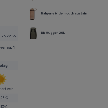
Nalgene Wide mouth sustain
-
Db Hugger 20L
026 22:56
ver ca. 1
sdag
klart vejr
25ºC
13ºC