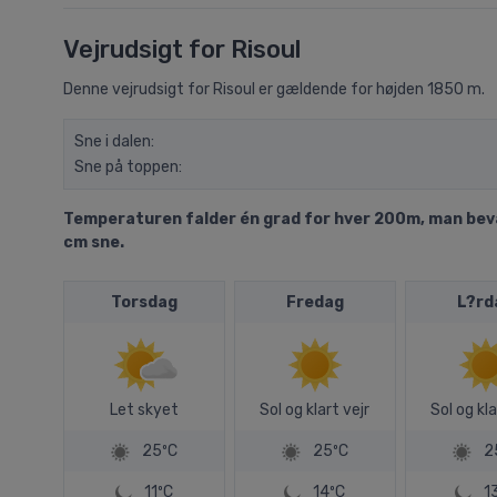
Vejrudsigt for Risoul
Denne vejrudsigt for Risoul er gældende for højden 1850 m.
Sne i dalen:
Sne på toppen:
Temperaturen falder én grad for hver 200m, man bevæg
cm sne.
Torsdag
Fredag
L?rd
Let skyet
Sol og klart vejr
Sol og kla
25ºC
25ºC
2
11ºC
14ºC
1