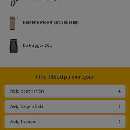
Nalgene Wide mouth sustain
Db Hugger 20L
Find tilbud på skirejser