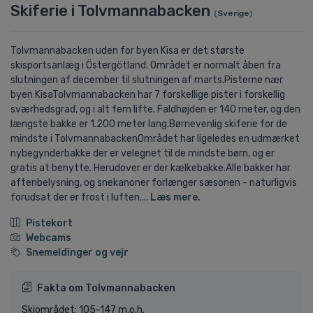
Skiferie i Tolvmannabacken
(
Sverige
)
Tolvmannabacken uden for byen Kisa er det største
skisportsanlæg i Östergötland. Området er normalt åben fra
slutningen af december til slutningen af marts.Pisterne nær
byen KisaTolvmannabacken har 7 forskellige pister i forskellig
sværhedsgrad, og i alt fem lifte. Faldhøjden er 140 meter, og den
længste bakke er 1.200 meter lang.Børnevenlig skiferie for de
mindste i TolvmannabackenOmrådet har ligeledes en udmærket
nybegynderbakke der er velegnet til de mindste børn, og er
gratis at benytte. Herudover er der kælkebakke.Alle bakker har
aftenbelysning, og snekanoner forlænger sæsonen - naturligvis
forudsat der er frost i luften....
Læs mere.
Pistekort
Webcams
Snemeldinger og vejr
Fakta om Tolvmannabacken
Skiområdet: 105-147 m.o.h.