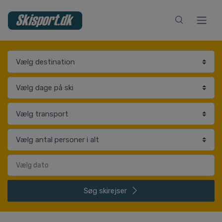
Søg
skirejser