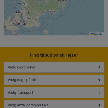
Leaflet
Find tilbud på skirejser