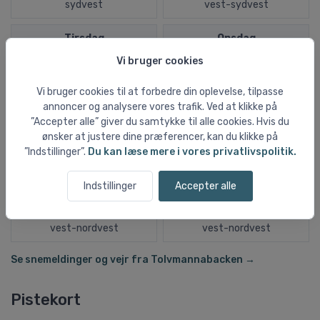
sydvest
vest-sydvest
Tirsdag
Onsdag
Vi bruger cookies
Vi bruger cookies til at forbedre din oplevelse, tilpasse
annoncer og analysere vores trafik. Ved at klikke på
Sol og klart vejr
Delvist skyet
”Accepter alle” giver du samtykke til alle cookies. Hvis du
20ºC
22ºC
ønsker at justere dine præferencer, kan du klikke på
”Indstillinger”.
Du kan læse mere i vores privatlivspolitik.
13ºC
12ºC
Indstillinger
Accepter alle
0,0 mm
0,0 mm
5,5 m/s
1,8 m/s
vest-nordvest
vest-nordvest
Se snemeldinger og vejr fra Tolvmannabacken →
Pistekort