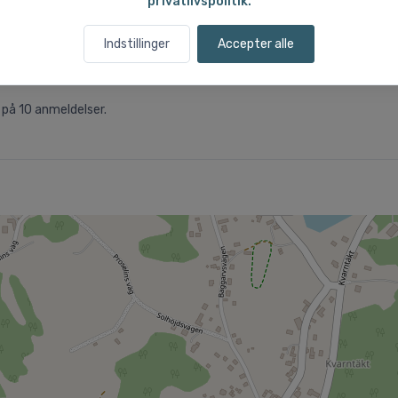
privatlivspolitik.
Byen
2,40
Begyndervenlighed
0,00
Indstillinger
Accepter alle
Offpiste
0,00
 på
10
anmeldelser.