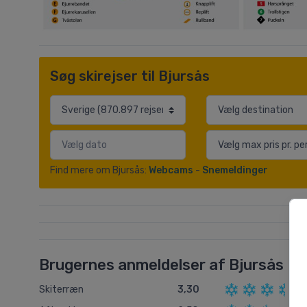
Søg skirejser til Bjursås
Find mere om Bjursås:
Webcams
-
Snemeldinger
Brugernes anmeldelser af Bjursås
Skiterræn
3,30