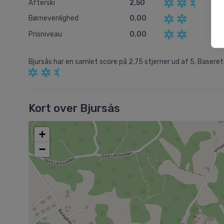
Afterski
2,50
Børnevenlighed
0,00
Prisniveau
0,00
Bjursås
har en samlet score på
2,75
stjerner ud af
5.
Baseret
Kort over Bjursås
+
−