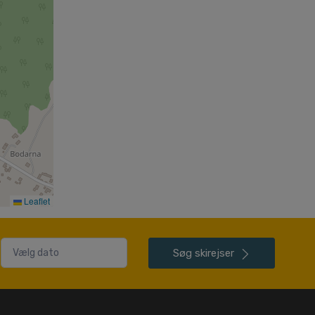
Leaflet
Søg
skirejser