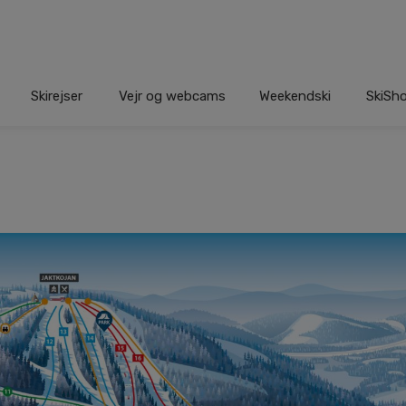
Skirejser
Vejr og webcams
Weekendski
SkiSh