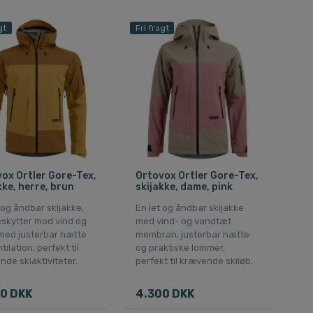
gt
Fri fragt
ox Ortler Gore-Tex,
Ortovox Ortler Gore-Tex,
kke, herre, brun
skijakke, dame, pink
 og åndbar skijakke,
En let og åndbar skijakke
eskytter mod vind og
med vind- og vandtæt
med justerbar hætte
membran, justerbar hætte
tilation, perfekt til
og praktiske lommer,
de skiaktiviteter.
perfekt til krævende skiløb.
0 DKK
4.300 DKK