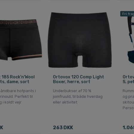
Fri fra
 185 Rock'n'Wool
Ortovox 120 Comp Light
Orto
ts, dame, sort
Boxer, herre, sort
S, pe
 åndbare hotpants i
Underbukser af 70 %
Rummel
inould. Perfekt til
jomfruuld, til både hverdag
og pra
 i koldt vejr
eller aktivitet
skitou
Perso
KK
263 DKK
1.06