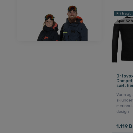
Fri fragt
Spar 32 
Ortovo
Competi
sæt, her
Varm og 
skiunder
merinoul
design
1.119 