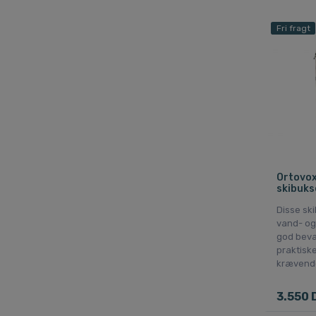
Fri fragt
Ortovox
skibuks
Disse ski
vand- og
god bevæ
praktiske
krævende
3.550 