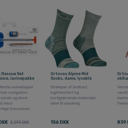
 Rescue Set
Ortovox Alpine Mid
Ortov
Voice, lavinepakke
Socks, dame, lyseblå
skiha
første lavinebipper
Strømper af åndbart,
Teknis
mme-navigation.
lugtresistent og
vandt
sonde og skovl.
hurtigtørrende materialer.
merino
ts mest
Ideel til vandring
freeri
nlige transceiver
DKK
156 DKK
839 
3.399 DKK