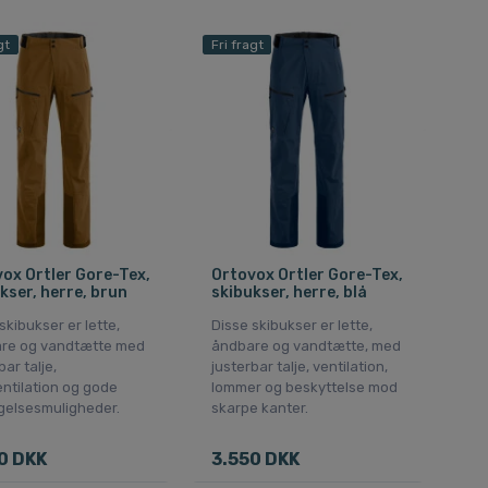
gt
Fri fragt
ox Ortler Gore-Tex,
Ortovox Ortler Gore-Tex,
kser, herre, brun
skibukser, herre, blå
skibukser er lette,
Disse skibukser er lette,
re og vandtætte med
åndbare og vandtætte, med
bar talje,
justerbar talje, ventilation,
ntilation og gode
lommer og beskyttelse mod
elsesmuligheder.
skarpe kanter.
0 DKK
3.550 DKK