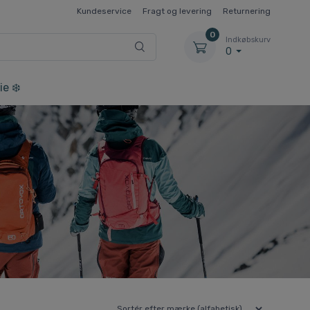
Kundeservice
Fragt og levering
Returnering
0
Indkøbskurv
0
ie ❄️