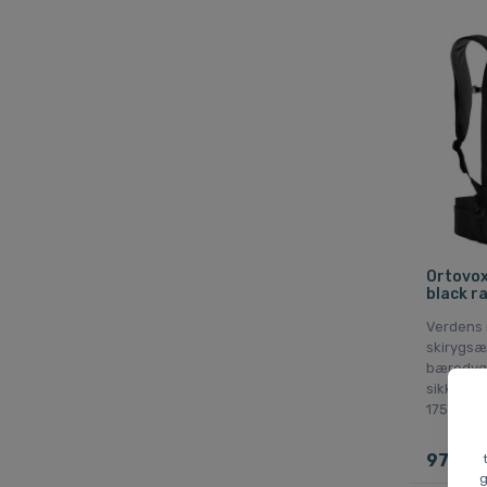
Ortovox
black r
Verdens
skirygsæk
bæredygt
sikker. T
175 cm.
970 D
g