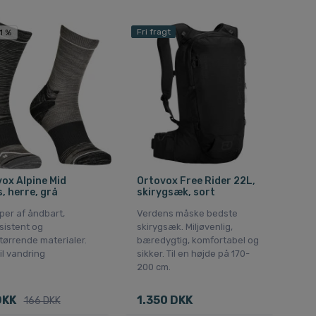
Fri fragt
1 %
ox Alpine Mid
Ortovox Free Rider 22L,
, herre, grå
skirygsæk, sort
per af åndbart,
Verdens måske bedste
sistent og
skirygsæk. Miljøvenlig,
tørrende materialer.
bæredygtig, komfortabel og
til vandring
sikker. Til en højde på 170-
200 cm.
DKK
1.350 DKK
166 DKK