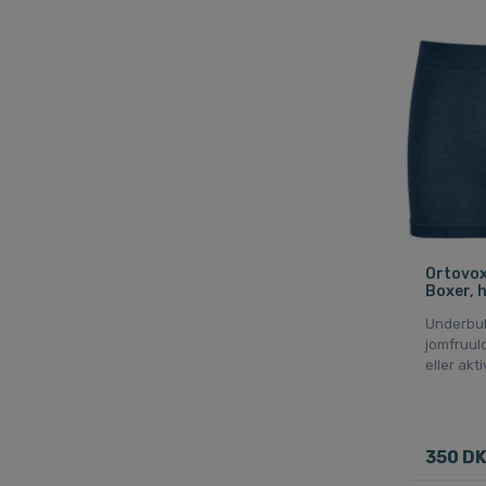
Ortovox
Boxer, h
Underbuk
jomfruuld
eller akti
350 D