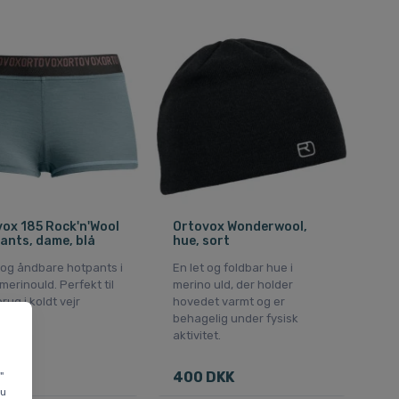
ox 185 Rock'n'Wool
Ortovox Wonderwool,
ants, dame, blå
hue, sort
 og åndbare hotpants i
En let og foldbar hue i
merinould. Perfekt til
merino uld, der holder
brug i koldt vejr
hovedet varmt og er
behagelig under fysisk
aktivitet.
 DKK
400 DKK
"
du