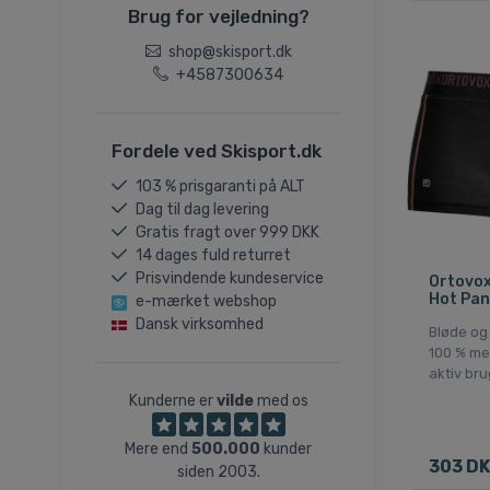
Brug for vejledning?
shop@skisport.dk
+4587300634
Fordele ved Skisport.dk
103 % prisgaranti på ALT
Dag til dag levering
Gratis fragt over 999 DKK
14 dages fuld returret
Prisvindende kundeservice
Ortovox
Hot Pan
e-mærket webshop
Dansk virksomhed
Bløde og
100 % mer
aktiv brug
Kunderne er
vilde
med os
Mere end
500.000
kunder
303 D
siden 2003.