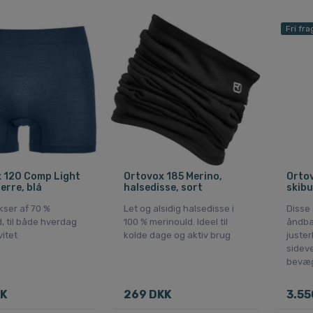
Fri fra
 120 Comp Light
Ortovox 185 Merino,
Ortov
erre, blå
halsedisse, sort
skibu
ser af 70 %
Let og alsidig halsedisse i
Disse 
, til både hverdag
100 % merinould. Ideel til
åndba
vitet
kolde dage og aktiv brug
juster
sideve
bevæg
KK
269 DKK
3.55