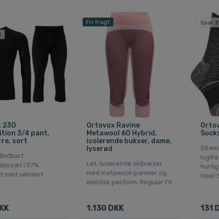
Fri fragt
Spar 2
%
x 230
Ortovox Ravine
Ortov
tion 3/4 pant,
Metawool 60 Hybrid,
Socks
re, sort
isolerende bukser, dame,
Strøm
lyserød
åndbart
lugtre
Let, isolerende skibukser
tøjssæt i 57%
hurtig
med metawool-paneler og
d med sømløst
Ideel 
elastisk pasform. Regular Fit
DKK
1.130 DKK
131 