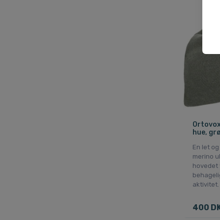
Ortovox
hue, gr
En let og
merino ul
hovedet 
behageli
aktivitet.
400 D