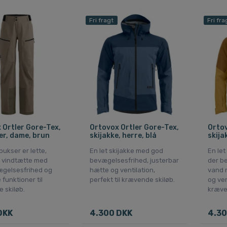
Fri fragt
Fri fra
 Ortler Gore-Tex,
Ortovox Ortler Gore-Tex,
Ortov
er, dame, brun
skijakke, herre, blå
skija
bukser er lette,
En let skijakke med god
En let
 vindtætte med
bevægelsesfrihed, justerbar
der b
gelsesfrihed og
hætte og ventilation,
vand 
 funktioner til
perfekt til krævende skiløb.
og ven
 skiløb.
kræven
DKK
4.300 DKK
4.30