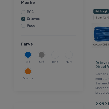
Mærke
Fri fragt
BCA
Spar 12 %
Ortovox
Pieps
Farve
Blå
Grå
Hvid
Multi
Ortovox
Diract 
Verdens 
Orange
med ste
Sæt med 
Markede
brugerve
2.999 