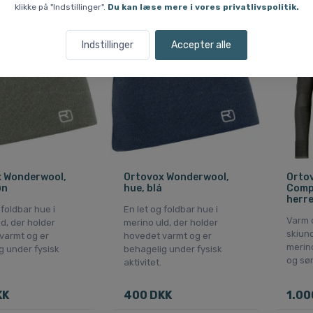
klikke på "Indstillinger".
Du kan læse mere i vores privatlivspolitik.
Fri fra
Indstillinger
Accepter alle
 Wonderwool,
Ortovox Wonderwool,
Orto
øn
hue, blå
Compe
herre
 foldbar hue i
En let og foldbar hue i
Varm 
d, der holder
merino uld, der holder
skiund
varmt og er
hovedet varmt og er
merino
g under fysisk
behagelig under fysisk
og sø
aktivitet.
KK
400 DKK
1.00