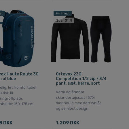
gt
Fri fragt
Spar 31 %
vox Haute Route 30
Ortovox 230
trol blue
Competition 1/2 zip / 3/4
pant, sæt, herre, sort
ig, let, komfortabel
Varm og åndbar
ktisk til
skiundertøjssæt i 57%
ring/offpiste.
merinould med kort lynlås
nhøjde: 150-175 cm
og sømløst design
8 DKK
1.209 DKK