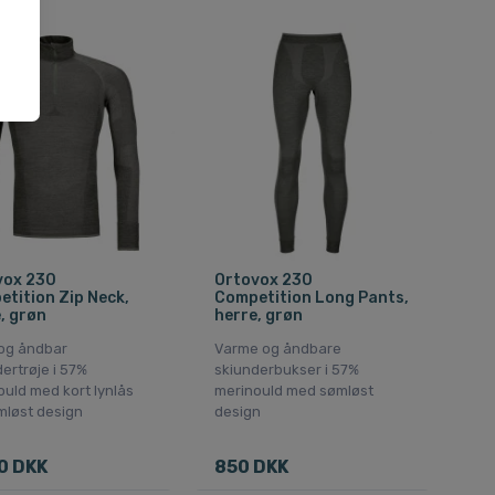
gt
vox 230
Ortovox 230
tition Zip Neck,
Competition Long Pants,
, grøn
herre, grøn
og åndbar
Varme og åndbare
ertrøje i 57%
skiunderbukser i 57%
uld med kort lynlås
merinould med sømløst
mløst design
design
0 DKK
850 DKK