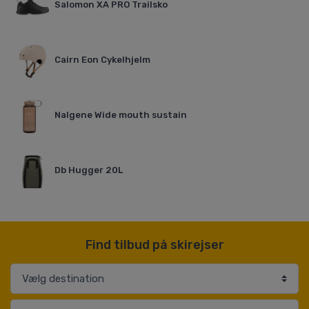
Salomon XA PRO Trailsko
Cairn Eon Cykelhjelm
Nalgene Wide mouth sustain
Db Hugger 20L
Find tilbud på skirejser