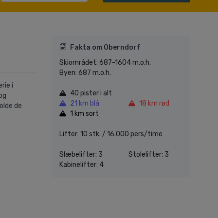
Fakta om Oberndorf
Skiområdet: 687-1604 m.o.h.
Byen: 687 m.o.h.
rie i
40 pister i alt
 og
21 km blå
18 km rød
holde de
1 km sort
Lifter: 10 stk. / 16.000 pers/time
Slæbelifter: 3
Stolelifter: 3
Kabinelifter: 4