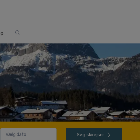
op
Søg
skirejser