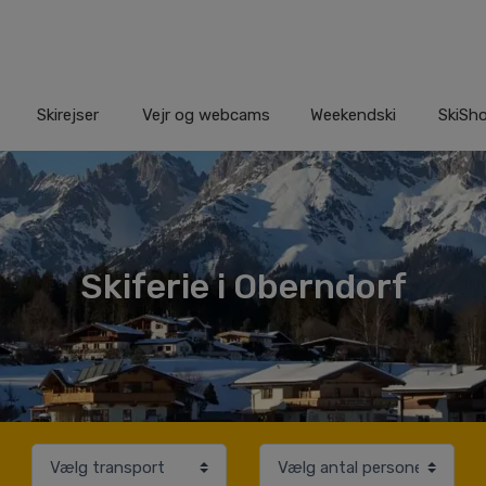
Skirejser
Vejr og webcams
Weekendski
SkiSh
Skiferie i Oberndorf