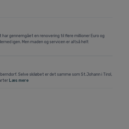
ar gennemgået en renovering til flere millioner Euro og
 derned igen. Men maden og servicen er altså helt
 Oberndorf. Selve skiløbet er det samme som St.Johann i Tirol,
arter
Læs mere