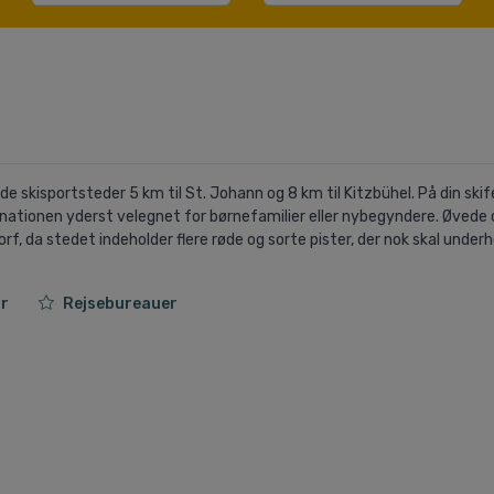
e skisportsteder 5 km til St. Johann og 8 km til Kitzbühel. På din skife
tinationen yderst velegnet for børnefamilier eller nybegyndere. Øvede
orf, da stedet indeholder flere røde og sorte pister, der nok skal under
jr
Rejsebureauer