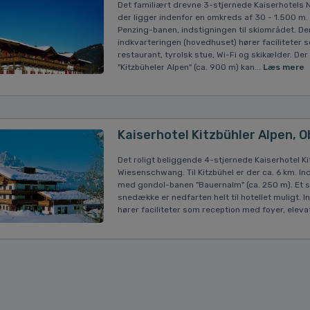
Det familiært drevne 3-stjernede Kaiserhotels N
der ligger indenfor en omkreds af 30 - 1.500 m. 
Penzing-banen, indstigningen til skiområdet. Den
indkvarteringen (hovedhuset) hører faciliteter
restaurant, tyrolsk stue, Wi-Fi og skikælder. De
"Kitzbüheler Alpen" (ca. 900 m) kan...
Læs mere
Kaiserhotel Kitzbühler Alpen, 
Det roligt beliggende 4-stjernede Kaiserhotel Ki
Wiesenschwang. Til Kitzbühel er der ca. 6 km. In
med gondol-banen "Bauernalm" (ca. 250 m). Et s
snedække er nedfarten helt til hotellet muligt. In
hører faciliteter som reception med foyer, elev