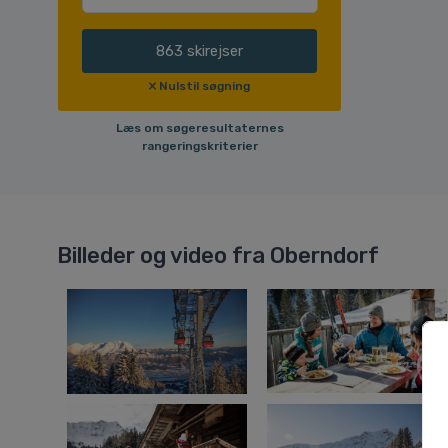
863
skirejser
Nulstil søgning
Læs om søgeresultaternes
rangeringskriterier
Billeder og video fra Oberndorf