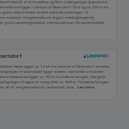
euwirt består af et hovedhus og flere sidebygninger (pensioner),
Hovedhuset ligger i centrum af Oberndorf i Tyrol og ca. 700 m fra
 gratis skibus holder direkte ved indkvarteringen. Til
 som reception, morgenmadsrum (også i sidebygningerne),
r er gratis parkeringspladser ved hovedhuset. På søsterhotellet
Oberndorf
tzbühler Alpen ligger ca. 1,5 km fra centrum af Oberndorf i bydelen
dstigningen til skiområdet ligger direkte i nærheden af hotellet
kibusstoppested ligger ca. 150 m fra indkvarteringen. Ved godt
dstigningen til løjpen er mulig efter ca. 800 m. Til indkvarteringen
ator, Wi-Fi, morgenmadsrum, restaurant, stue...
Læs mere