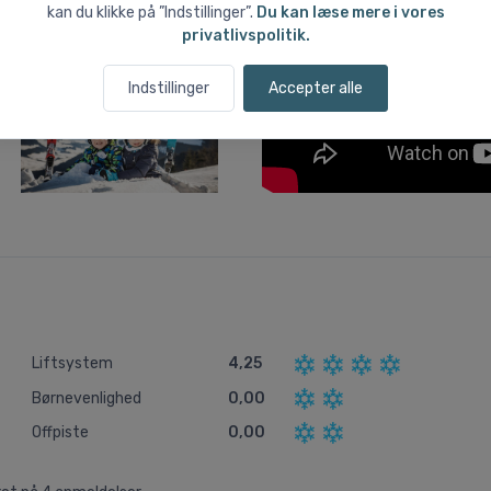
kan du klikke på ”Indstillinger”.
Du kan læse mere i vores
privatlivspolitik.
Indstillinger
Accepter alle
Liftsystem
4,25
Børnevenlighed
0,00
Offpiste
0,00