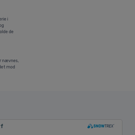
rie i
 og
holde de
er nævnes,
 det mod
rf