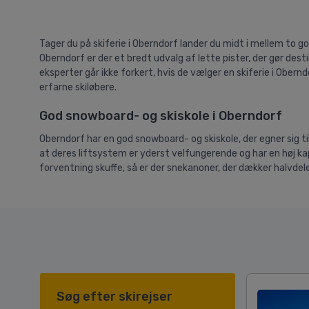
Tager du på skiferie i Oberndorf lander du midt i mellem to god
Oberndorf er der et bredt udvalg af lette pister, der gør des
eksperter går ikke forkert, hvis de vælger en skiferie i Obernd
erfarne skiløbere.
God snowboard- og skiskole i Oberndorf
Oberndorf har en god snowboard- og skiskole, der egner sig til
at deres liftsystem er yderst velfungerende og har en høj ka
forventning skuffe, så er der snekanoner, der dækker halvde
Søg efter skirejser