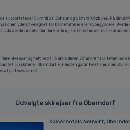
e skisportsteder 5 km til St. Johann og 6 km til Kitzbühel. På din skife
tinationen yderst velegnet for børnefamilier eller nybegyndere. Øvede
orf, da stedet indeholder flere røde og sorte pister, der nok skal under
 flere niveauer og helt ned til 3 års alderen. Af andre faciliteter kan d
pacitet. En skiferie i Oberndorf er næsten garanteret sne, men skulle
len af pistesystemet.
Udvalgte skirejser fra Oberndorf
Kaiserhotels Neuwirt, Oberndo