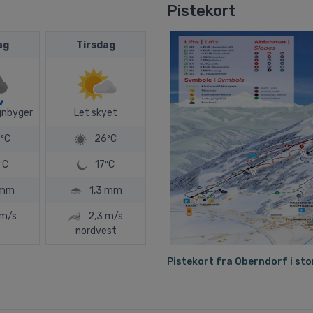
Pistekort
ag
Tirsdag
gnbyger
Let skyet
ºC
26ºC
ºC
17ºC
 mm
1,3 mm
 m/s
2,3 m/s
nordvest
Pistekort fra Oberndorf i sto