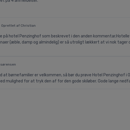
ret på
4
anmeldelser.
 Oprettet af Christian
e på hotel Penzinghof som beskrevet i den anden kommentar.Hotellet h
aer (æble, damp og almindelig) er så utroligt lækkert at vi nok tager
h-sørensen
t med at børnefamilier er velkommen, så bør du prøve Hotel Penzinghof i
ed mulighed for at tryk den af for den gode skiløber. Gode lange nedf