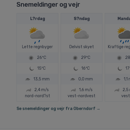
Snemeldinger og vejr
L?rdag
S?ndag
Mand
Lette regnbyger
Delvist skyet
Kraftige re
26ºC
29ºC
28
15ºC
16ºC
17
13,5 mm
0,0 mm
1,1
2,4 m/s
1,6 m/s
2,5
nord-nord?st
vest-nordvest
vest
Se snemeldinger og vejr fra Oberndorf →