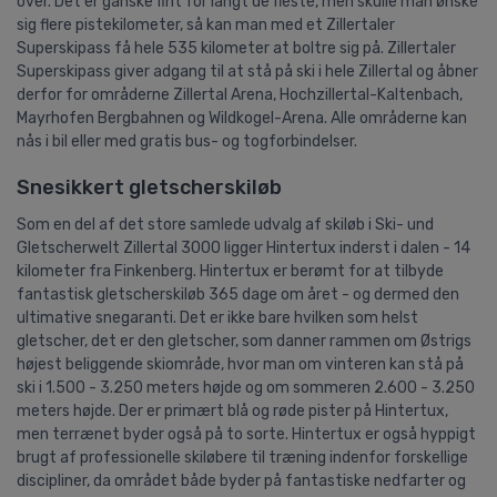
over. Det er ganske fint for langt de fleste, men skulle man ønske
sig flere pistekilometer, så kan man med et Zillertaler
Superskipass få hele 535 kilometer at boltre sig på. Zillertaler
Superskipass giver adgang til at stå på ski i hele Zillertal og åbner
derfor for områderne Zillertal Arena, Hochzillertal-Kaltenbach,
Mayrhofen Bergbahnen og Wildkogel-Arena. Alle områderne kan
nås i bil eller med gratis bus- og togforbindelser.
Snesikkert gletscherskiløb
Som en del af det store samlede udvalg af skiløb i Ski- und
Gletscherwelt Zillertal 3000 ligger Hintertux inderst i dalen - 14
kilometer fra Finkenberg. Hintertux er berømt for at tilbyde
fantastisk gletscherskiløb 365 dage om året - og dermed den
ultimative snegaranti. Det er ikke bare hvilken som helst
gletscher, det er den gletscher, som danner rammen om Østrigs
højest beliggende skiområde, hvor man om vinteren kan stå på
ski i 1.500 - 3.250 meters højde og om sommeren 2.600 - 3.250
meters højde. Der er primært blå og røde pister på Hintertux,
men terrænet byder også på to sorte. Hintertux er også hyppigt
brugt af professionelle skiløbere til træning indenfor forskellige
discipliner, da området både byder på fantastiske nedfarter og