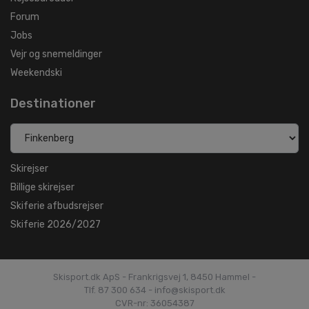
Forum
Jobs
Vejr og snemeldinger
Weekendski
Destinationer
Skirejser
Billige skirejser
Skiferie afbudsrejser
Skiferie 2026/2027
Skisport.dk ApS - Frankrigsvej 1, 8450 Hammel -
Tlf. 87 300 634 - info@skisport.dk
CVR-nr: 36054387