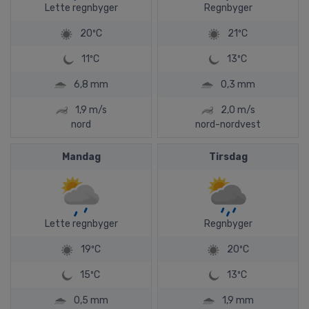
Lette regnbyger
Regnbyger
20ºC
21ºC
11ºC
13ºC
6,8 mm
0,3 mm
1,9 m/s
2,0 m/s
nord
nord-nordvest
Mandag
Tirsdag
Lette regnbyger
Regnbyger
19ºC
20ºC
15ºC
13ºC
0,5 mm
1,9 mm