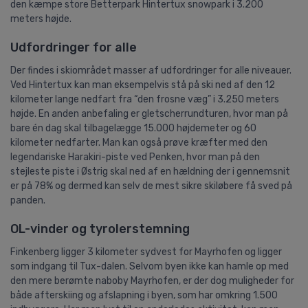
den kæmpe store Betterpark Hintertux snowpark i 3.200
meters højde.
Udfordringer for alle
Der findes i skiområdet masser af udfordringer for alle niveauer.
Ved Hintertux kan man eksempelvis stå på ski ned af den 12
kilometer lange nedfart fra “den frosne væg” i 3.250 meters
højde. En anden anbefaling er gletscherrundturen, hvor man på
bare én dag skal tilbagelægge 15.000 højdemeter og 60
kilometer nedfarter. Man kan også prøve kræfter med den
legendariske Harakiri-piste ved Penken, hvor man på den
stejleste piste i Østrig skal ned af en hældning der i gennemsnit
er på 78% og dermed kan selv de mest sikre skiløbere få sved på
panden.
OL-vinder og tyrolerstemning
Finkenberg ligger 3 kilometer sydvest for Mayrhofen og ligger
som indgang til Tux-dalen. Selvom byen ikke kan hamle op med
den mere berømte naboby Mayrhofen, er der dog muligheder for
både afterskiing og afslapning i byen, som har omkring 1.500