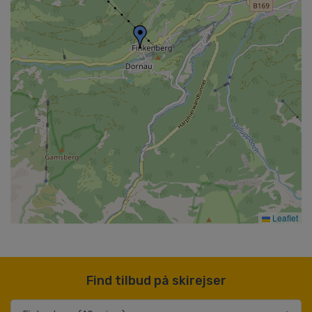
Leaflet
Find tilbud på skirejser