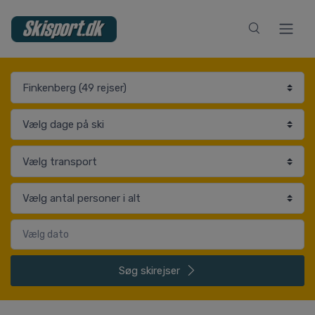
Søg
skirejser