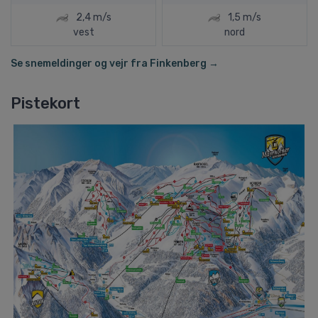
2,4 m/s
1,5 m/s
vest
nord
Se snemeldinger og vejr fra Finkenberg →
Pistekort