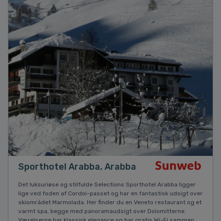
Sporthotel Arabba, Arabba
Det luksuriøse og stilfulde Selections Sporthotel Arabba ligger
lige ved foden af Cordoi-passet og har en fantastisk udsigt over
skiområdet Marmolada. Her finder du en Veneto restaurant og et
varmt spa, begge med panoramaudsigt over Dolomitterne.
Værelserne har klassisk elegance og har gratis Wi-Fi sammen