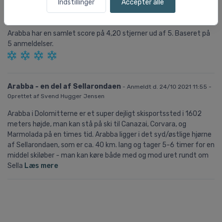
Indstillinger
Accepter alle
Offpiste
3,75
Arabba
har en samlet score på
4,20
stjerner ud af
5.
Baseret på
5
anmeldelser.
Arabba - en del af Sellarondaen
- Anmeldt d. 24/10 2021 11:55 -
Oprettet af Svend Hugger Jensen
Arabba i Dolomitterne er et super dejligt skisportssted i 1602
meters højde, man kan stå på ski til Canazai, Corvara, og
Marmolada på en times tid. Arabba ligger i det syd/østlige hjørne
af Sellarondaen, som er ca. 40 km. lang og tager 5-6 timer for en
middel skiløber - man kan køre både med og mod uret rundt om
Sella
Læs mere