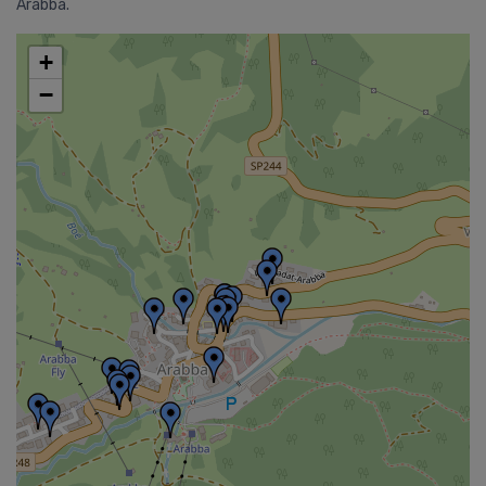
Arabba.
+
−