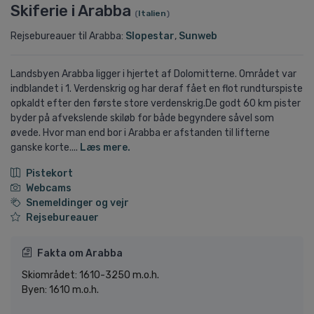
Skiferie i Arabba
(
Italien
)
Rejsebureauer til Arabba:
Slopestar
,
Sunweb
Landsbyen Arabba ligger i hjertet af Dolomitterne. Området var
indblandet i 1. Verdenskrig og har deraf fået en flot rundturspiste
opkaldt efter den første store verdenskrig.De godt 60 km pister
byder på afvekslende skiløb for både begyndere såvel som
øvede. Hvor man end bor i Arabba er afstanden til lifterne
ganske korte....
Læs mere.
Pistekort
Webcams
Snemeldinger og vejr
Rejsebureauer
Fakta om Arabba
Skiområdet: 1610-3250 m.o.h.
Byen: 1610 m.o.h.