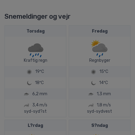
Snemeldinger og vejr
Torsdag
Fredag
Kraftig regn
Regnbyger
19ºC
15ºC
18ºC
14ºC
6,2 mm
1,3 mm
3,4 m/s
1,8 m/s
syd-syd?st
syd-sydvest
L?rdag
S?ndag