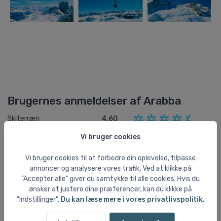
Brugernes anmeldelser af Arabba
Skiterræn
4,60
Liftsystem
4,40
Vi bruger cookies
Afterski
3,60
Vi bruger cookies til at forbedre din oplevelse, tilpasse
Byen
4,00
annoncer og analysere vores trafik. Ved at klikke på
”Accepter alle” giver du samtykke til alle cookies. Hvis du
Børnevenlighed
4,25
ønsker at justere dine præferencer, kan du klikke på
Begyndervenlighed
4,75
”Indstillinger”.
Du kan læse mere i vores privatlivspolitik.
Prisniveau
4,25