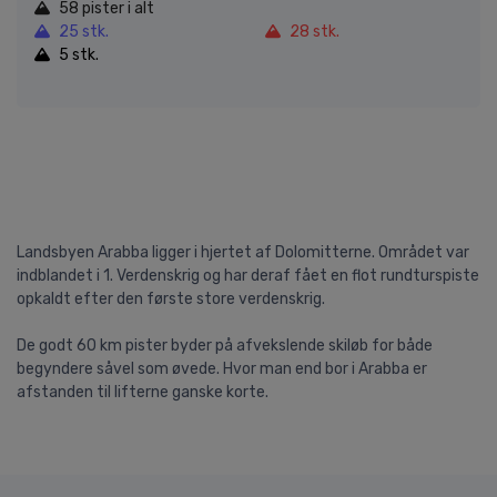
58 pister i alt
25 stk.
28 stk.
5 stk.
Landsbyen Arabba ligger i hjertet af Dolomitterne. Området var
indblandet i 1. Verdenskrig og har deraf fået en flot rundturspiste
opkaldt efter den første store verdenskrig.
De godt 60 km pister byder på afvekslende skiløb for både
begyndere såvel som øvede. Hvor man end bor i Arabba er
afstanden til lifterne ganske korte.