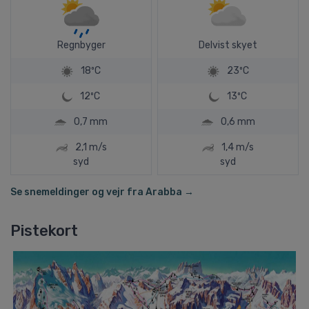
Regnbyger
Delvist skyet
18ºC
23ºC
12ºC
13ºC
0,7 mm
0,6 mm
2,1 m/s
1,4 m/s
syd
syd
Se snemeldinger og vejr fra Arabba →
Pistekort