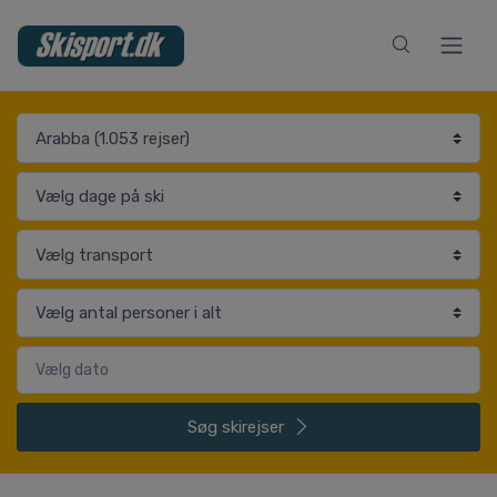
Søg
skirejser