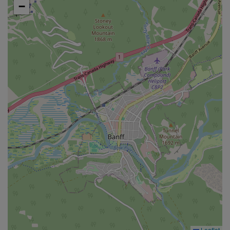
−
Leaflet