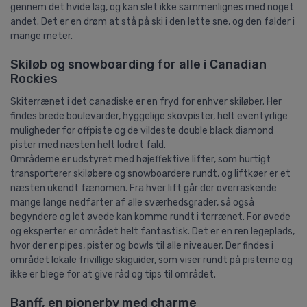
gennem det hvide lag, og kan slet ikke sammenlignes med noget
andet. Det er en drøm at stå på ski i den lette sne, og den falder i
mange meter.
Skiløb og snowboarding for alle i Canadian
Rockies
Skiterrænet i det canadiske er en fryd for enhver skiløber. Her
findes brede boulevarder, hyggelige skovpister, helt eventyrlige
muligheder for offpiste og de vildeste double black diamond
pister med næsten helt lodret fald.
Områderne er udstyret med højeffektive lifter, som hurtigt
transporterer skiløbere og snowboardere rundt, og liftkøer er et
næsten ukendt fænomen. Fra hver lift går der overraskende
mange lange nedfarter af alle sværhedsgrader, så også
begyndere og let øvede kan komme rundt i terrænet. For øvede
og eksperter er området helt fantastisk. Det er en ren legeplads,
hvor der er pipes, pister og bowls til alle niveauer. Der findes i
området lokale frivillige skiguider, som viser rundt på pisterne og
ikke er blege for at give råd og tips til området.
Banff, en pionerby med charme