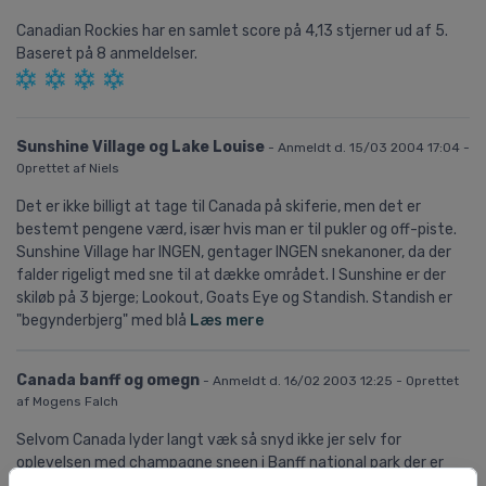
Canadian Rockies
har en samlet score på
4,13
stjerner ud af
5.
Baseret på
8
anmeldelser.
Sunshine Village og Lake Louise
- Anmeldt d. 15/03 2004 17:04 -
Oprettet af Niels
Det er ikke billigt at tage til Canada på skiferie, men det er
bestemt pengene værd, især hvis man er til pukler og off-piste.
Sunshine Village har INGEN, gentager INGEN snekanoner, da der
falder rigeligt med sne til at dække området. I Sunshine er der
skiløb på 3 bjerge; Lookout, Goats Eye og Standish. Standish er
"begynderbjerg" med blå
Læs mere
Canada banff og omegn
- Anmeldt d. 16/02 2003 12:25 - Oprettet
af Mogens Falch
Selvom Canada lyder langt væk så snyd ikke jer selv for
oplevelsen med champagne sneen i Banff national park der er
oplevelser for alle kategorier af skiløbere. Masser af plads, dyb