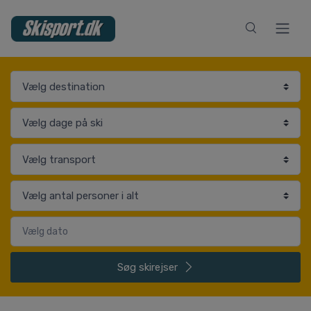
Søg
skirejser