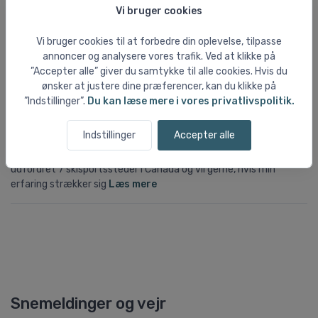
Vi bruger cookies
sne, heli-ski og flinke og hjælpsomme volunteers overalt. Rejsen
er lidt dyr, men ikkelængere end for eksempel en tur til alperne i
Vi bruger cookies til at forbedre din oplevelse, tilpasse
bus eller tog, ihvertfald ikke i tid
Læs mere
annoncer og analysere vores trafik. Ved at klikke på
”Accepter alle” giver du samtykke til alle cookies. Hvis du
The rockies
- Anmeldt d. 29/11 2002 01:03 - Oprettet af Louise
ønsker at justere dine præferencer, kan du klikke på
”Indstillinger”.
Du kan læse mere i vores privatlivspolitik.
Jeg har boet i Calgary det sidste år og har dermed oplevet Rocky
Mountains på tæt hold og kan kun anbefale det. Canada har det
Indstillinger
Accepter alle
bedste sne, den smukkeste natur og de er ualmindelige gæstfrie
og er villig til at dele deres herlighed med turister. Jeg har
udfordret 7 skisportssteder i Canada og vil gerne, hvis min
erfaring strækker sig
Læs mere
Snemeldinger og vejr