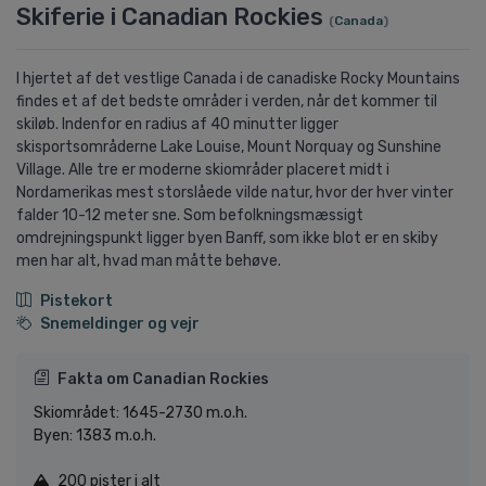
Skiferie i Canadian Rockies
(
Canada
)
I hjertet af det vestlige Canada i de canadiske Rocky Mountains
findes et af det bedste områder i verden, når det kommer til
skiløb. Indenfor en radius af 40 minutter ligger
skisportsområderne Lake Louise, Mount Norquay og Sunshine
Village. Alle tre er moderne skiområder placeret midt i
Nordamerikas mest storslåede vilde natur, hvor der hver vinter
falder 10-12 meter sne. Som befolkningsmæssigt
omdrejningspunkt ligger byen Banff, som ikke blot er en skiby
men har alt, hvad man måtte behøve.
Pistekort
Snemeldinger og vejr
Fakta om Canadian Rockies
Skiområdet: 1645-2730 m.o.h.
Byen: 1383 m.o.h.
200 pister i alt