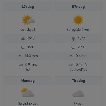
L?rdag
S?ndag
Let skyet
Sol og klart vejr
19ºC
18ºC
16ºC
29ºC
14,0 mm
0,4 mm
0,9 m/s
0,4 m/s
?st
?st-syd?st
Mandag
Tirsdag
Delvist skyet
Skyet