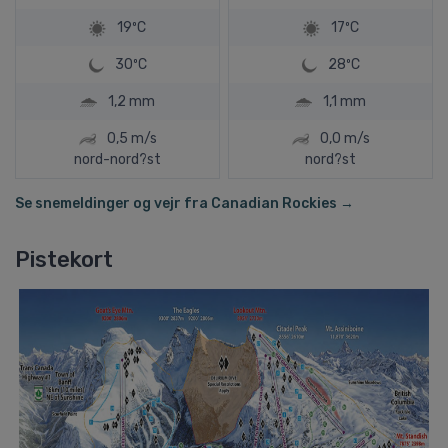
19ºC
17ºC
30ºC
28ºC
1,2 mm
1,1 mm
0,5 m/s
0,0 m/s
nord-nord?st
nord?st
Se snemeldinger og vejr fra Canadian Rockies →
Pistekort