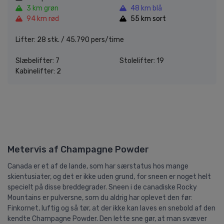
3 km grøn
48 km blå
94 km rød
55 km sort
Lifter: 28 stk. / 45.790 pers/time
Slæbelifter: 7
Stolelifter: 19
Kabinelifter: 2
Metervis af Champagne Powder
Canada er et af de lande, som har særstatus hos mange
skientusiater, og det er ikke uden grund, for sneen er noget helt
specielt på disse breddegrader. Sneen i de canadiske Rocky
Mountains er pulversne, som du aldrig har oplevet den før:
Finkornet, luftig og så tør, at der ikke kan laves en snebold af den
kendte Champagne Powder. Den lette sne gør, at man svæver