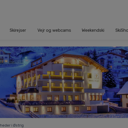
Skirejser
Vejr og webcams
Weekendski
SkiSh
heder i Østrig