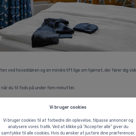
en ved hoveddøren og en mindre lift lige om hjørnet, der fører dig vide
når du til fods på under fem minutter.
Vi bruger cookies
Vi bruger cookies til at forbedre din oplevelse, tilpasse annoncer og
analysere vores trafik. Ved at klikke på ”Accepter alle” giver du
samtykke til alle cookies. Hvis du ønsker at justere dine præferencer,