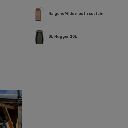
Nalgene Wide mouth sustain
Db Hugger 20L