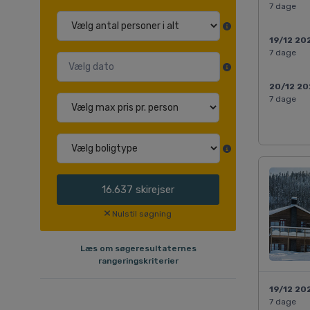
7 dage
19/12 20
7 dage
20/12 2
7 dage
16.637
skirejser
Nulstil søgning
Læs om søgeresultaternes
rangeringskriterier
19/12 20
7 dage