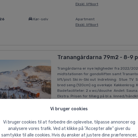
Ekskl. liftkort
026
Kør-selv
Apartment
Ekskl. liftkort
Tranangårdarna 79m2 - 8-9 p
Trangårdarna er nye lejligheder fra 2022/202
midtstationen for gondolliften samt Trananto
lift/pist: Ski in-Ski out Indretning: Stue: T
bred seng (120cm) og overkøje Køkkenkrog: 
Badefaciliteter: 2 x wc/douche Andet: Sauna.
Ekstra: Prisen for tillæg på bl.a. linned/hån
Læs mere
Vi bruger cookies
26
Kør-selv
-
Vi bruger cookies til at forbedre din oplevelse, tilpasse annoncer og
Ekskl. liftkort
analysere vores trafik. Ved at klikke på ”Accepter alle” giver du
samtykke til alle cookies. Hvis du ønsker at justere dine præferencer,