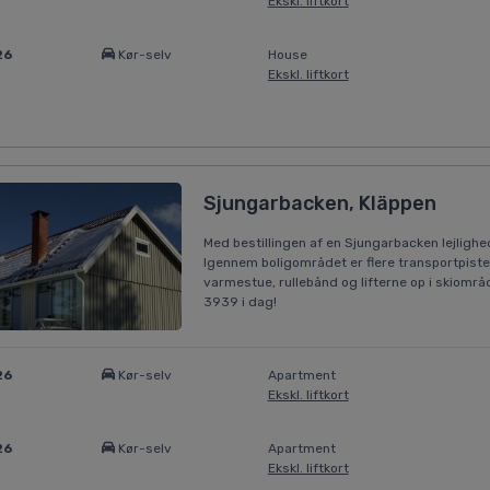
Ekskl. liftkort
26
Kør-selv
House
Ekskl. liftkort
Sjungarbacken, Kläppen
Med bestillingen af en Sjungarbacken lejlighed
Igennem boligområdet er flere transportpister, 
varmestue, rullebånd og lifterne op i skiområd
3939 i dag!
26
Kør-selv
Apartment
Ekskl. liftkort
26
Kør-selv
Apartment
Ekskl. liftkort