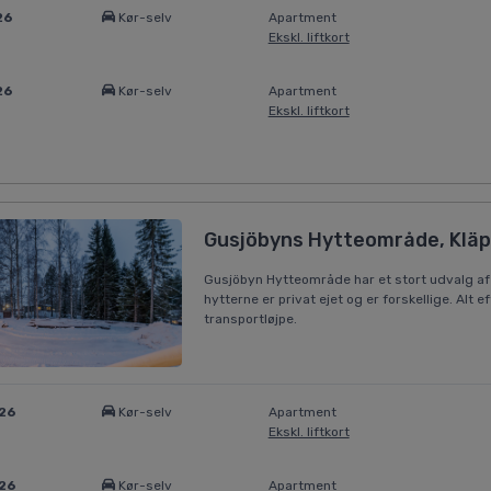
26
Kør-selv
Apartment
Ekskl. liftkort
26
Kør-selv
Apartment
Ekskl. liftkort
Gusjöbyns Hytteområde, Klä
Gusjöbyn Hytteområde har et stort udvalg af h
hytterne er privat ejet og er forskellige. Alt ef
transportløjpe.
026
Kør-selv
Apartment
Ekskl. liftkort
026
Kør-selv
Apartment