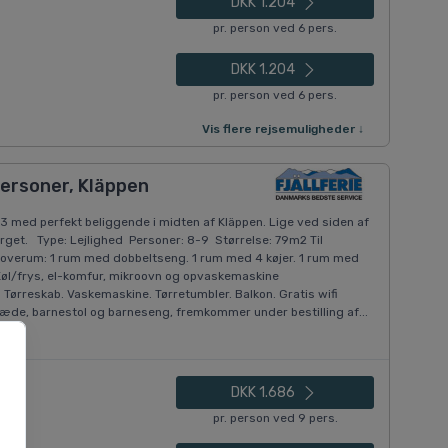
DKK 1.204
pr. person ved 6 pers.
DKK 1.204
pr. person ved 6 pers.
Vis flere rejsemuligheder ↓
ersoner, Kläppen
3 med perfekt beliggende i midten af Kläppen. Lige ved siden af
rget. Type: Lejlighed Personer: 8-9 Størrelse: 79m2 Til
V Soverum: 1 rum med dobbeltseng. 1 rum med 4 køjer. 1 rum med
Køl/frys, el-komfur, mikroovn og opvaskemaskine
 Tørreskab. Vaskemaskine. Tørretumbler. Balkon. Gratis wifi
dklæde, barnestol og barneseng, fremkommer under bestilling af...
DKK 1.686
pr. person ved 9 pers.