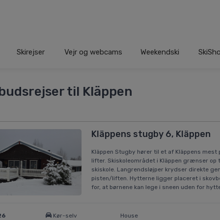
Skirejser
Vejr og webcams
Weekendski
SkiSh
budsrejser til Kläppen
Kläppens stugby 6, Kläppen
Kläppen Stugby hører til et af Kläppens mest
lifter. Skiskoleområdet i Kläppen grænser op 
skiskole. Langrendsløjper krydser direkte gen
pisten/liften. Hytterne ligger placeret i sk
for, at børnene kan lege i sneen uden for hytt
26
Kør-selv
House