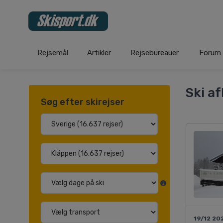
Rejsemål
Artikler
Rejsebureauer
Forum
Ski af
Søg efter skirejser
19/12 20