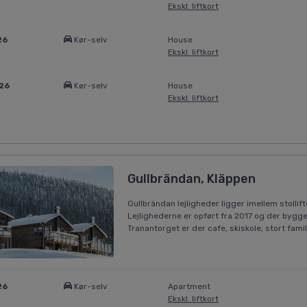
Ekskl. liftkort
26
Kør-selv
House
Ekskl. liftkort
026
Kør-selv
House
Ekskl. liftkort
Gullbrändan, Kläppen
Gullbrändan lejligheder ligger imellem stolli
Lejlighederne er opført fra 2017 og der bygge
Tranantorget er der cafe, skiskole, stort fam
26
Kør-selv
Apartment
Ekskl. liftkort