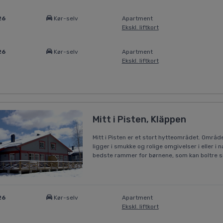
26
Kør-selv
Apartment
Ekskl. liftkort
26
Kør-selv
Apartment
Ekskl. liftkort
Mitt i Pisten, Kläppen
Mitt i Pisten er et stort hytteområdet. Områd
ligger i smukke og rolige omgivelser i eller 
bedste rammer for børnene, som kan boltre si
26
Kør-selv
Apartment
Ekskl. liftkort