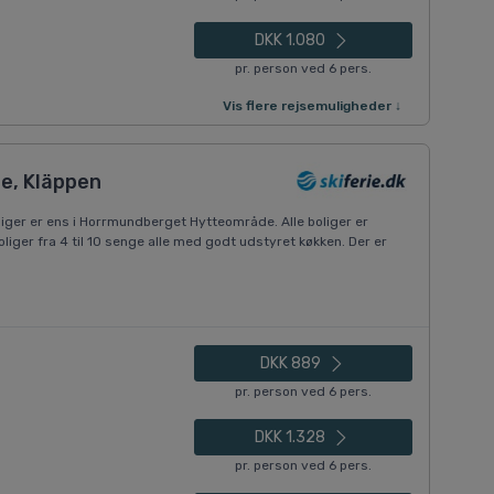
DKK 1.080
pr. person ved 6 pers.
Vis flere rejsemuligheder ↓
e, Kläppen
boliger er ens i Horrmundberget Hytteområde. Alle boliger er
 boliger fra 4 til 10 senge alle med godt udstyret køkken. Der er
DKK 889
pr. person ved 6 pers.
DKK 1.328
pr. person ved 6 pers.