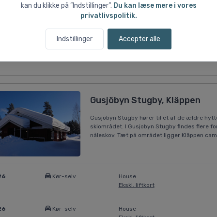
26
Kør-selv
-
kan du klikke på ”Indstillinger”.
Du kan læse mere i vores
Ekskl. liftkort
privatlivspolitik.
026
Kør-selv
-
Indstillinger
Accepter alle
Ekskl. liftkort
Gusjöbyn Stugby, Kläppen
Gusjöbyn Stugby hører til et af de ældre hytt
skiområdet. I Gusjobyn Stugby findes flere fors
nåleskov. Tæt på området ligger Kläppen campi
26
Kør-selv
House
Ekskl. liftkort
26
Kør-selv
House