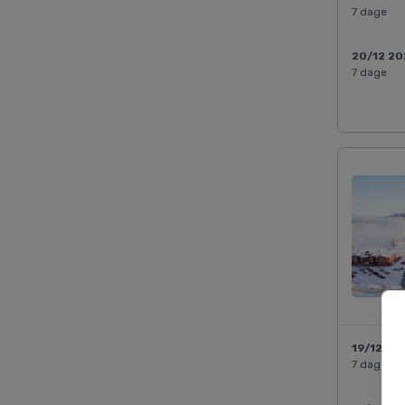
7 dage
20/12 2
7 dage
19/12 20
7 dage