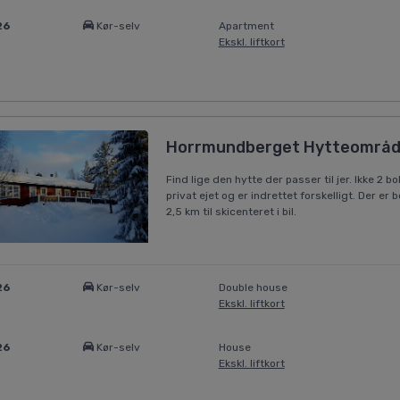
26
Kør-selv
Apartment
Ekskl. liftkort
Horrmundberget Hytteområd
Find lige den hytte der passer til jer. Ikke 2 
privat ejet og er indrettet forskelligt. Der er
2,5 km til skicenteret i bil.
26
Kør-selv
Double house
Ekskl. liftkort
26
Kør-selv
House
Ekskl. liftkort