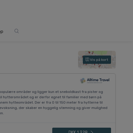
op
Vis på kort
 populære områder og ligger kun et sneboldkast fra pister og
til hytterområdet og er derfor egnet til familier med børn på
nem hytteområdet. Der er fra 0 til 150 meter fra hytterne til
ovbevoksning, der skaber en hyggelig stemning og giver mulighed
en.
DKK 1.328