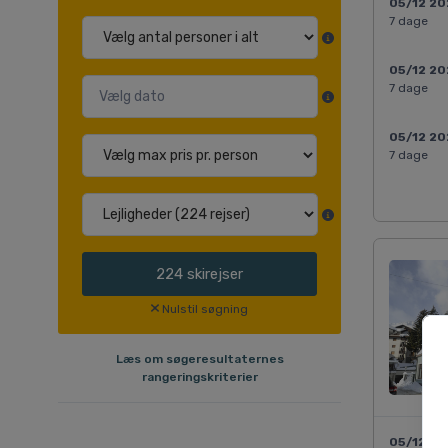
05/12 2
7 dage
05/12 2
7 dage
05/12 2
7 dage
224
skirejser
Nulstil søgning
Læs om søgeresultaternes
rangeringskriterier
05/12 2