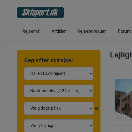
Rejsemål
Artikler
Rejsebureauer
Forum
Lejli
Søg efter skirejser