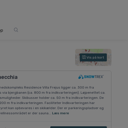
op
Vis på kort
necchia
hedskompleks Residence Villa Frejus ligger ca. 300 m fra
via bjergbanen (ca. 800 m fra indkvarteringen). Løjpenettet ca.
muligheder. Skibusser holder ca. 50 m fra indkvarteringen. De
0 m fra indkvarteringen. Faciliteter Indkvarteringen har
tyret kan opbevares i en skikælder. Der er parkeringspladser og
 wellnessområdet er der sauna...
Læs mere