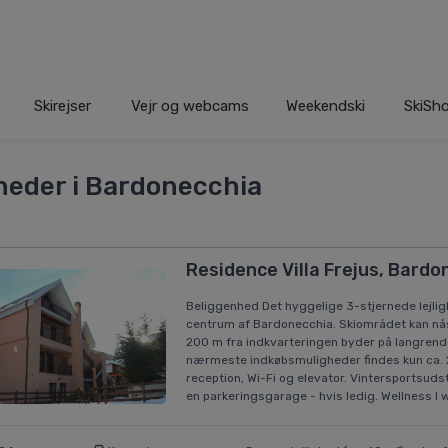
Skirejser
Vejr og webcams
Weekendski
SkiSh
gheder i Bardonecchia
Residence Villa Frejus, Bardo
Beliggenhed Det hyggelige 3-stjernede lejlig
centrum af Bardonecchia. Skiområdet kan nås 
200 m fra indkvarteringen byder på langrends
nærmeste indkøbsmuligheder findes kun ca. 20
reception, Wi-Fi og elevator. Vintersportsuds
en parkeringsgarage - hvis ledig. Wellness I