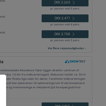
orpl.
DKK 2.265
pr. person ved 5 pers.
orpl.
DKK 2.477
pr. person ved 4 pers.
orpl.
DKK 2.758
pr. person ved 3 pers.
Vis flere rejsemuligheder ↓
ia
ghedskompleks Residence Tabor ligger direkte i centrum af
nen (ca. 1,5 km fra indkvarteringen). Skibusser holder ca. 50 m
gheder findes lige uden for døren. Faciliteter Indkvarteringen
sudstyret kan opbevares i et opbevaringsrum til ski/snowboard.
Højstole og tremmesenge er inkluderet (på forespørgsel/hvis
rpl.