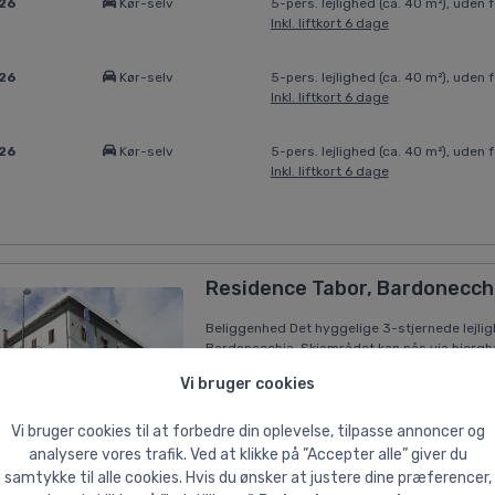
026
Kør-selv
5-pers. lejlighed (ca. 40 m²), uden f
Inkl. liftkort 6 dage
026
Kør-selv
5-pers. lejlighed (ca. 40 m²), uden f
Inkl. liftkort 6 dage
026
Kør-selv
5-pers. lejlighed (ca. 40 m²), uden f
Inkl. liftkort 6 dage
Residence Tabor, Bardonecch
Beliggenhed Det hyggelige 3-stjernede lejli
Bardonecchia. Skiområdet kan nås via bjergba
fra indkvarteringen. De nærmeste indkøbsmuli
Vi bruger cookies
har reception, Wi-Fi og elevator. Vintersport
Der er parkeringspladser - hvis ledig. Børn 
ledig). Forplejning Uden forplejning.
Vi bruger cookies til at forbedre din oplevelse, tilpasse annoncer og
analysere vores trafik. Ved at klikke på ”Accepter alle” giver du
samtykke til alle cookies. Hvis du ønsker at justere dine præferencer,
026
Kør-selv
4-pers. studio (20 - 25 m²), uden fo