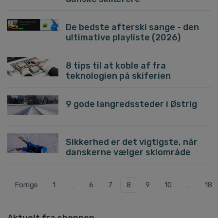
De bedste afterski sange - den
ultimative playliste (2026)
8 tips til at koble af fra
teknologien på skiferien
9 gode langredssteder i Østrig
Sikkerhed er det vigtigste, når
danskerne vælger skiområde
Forrige
1
…
6
7
8
9
10
…
18