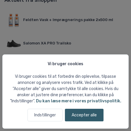
Aktuelt fra shoppen
Feldten Vask + Imprægnerings pakke 2x500 ml
Salomon XA PRO Trailsko
Vi bruger cookies
Cairn Eon Cykelhjelm
Vi bruger cookies til at forbedre din oplevelse, tilpasse
annoncer og analysere vores trafik. Ved at klikke på
”Accepter alle” giver du samtykke til alle cookies. Hvis du
Nalgene Wide mouth sustain
ønsker at justere dine præferencer, kan du klikke på
”Indstillinger”.
Du kan læse mere i vores privatlivspolitik.
Db Hugger 20L
Indstillinger
Accepter alle