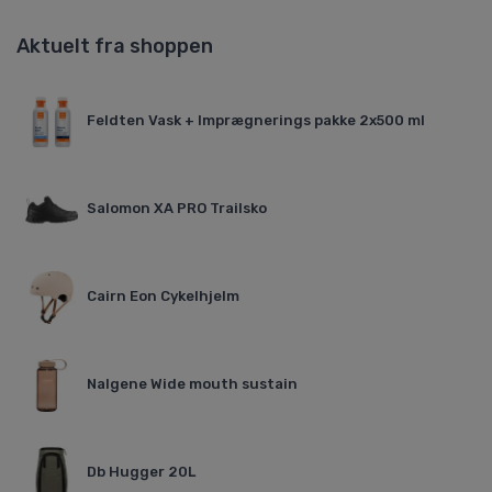
Aktuelt fra shoppen
Feldten Vask + Imprægnerings pakke 2x500 ml
Salomon XA PRO Trailsko
Cairn Eon Cykelhjelm
Nalgene Wide mouth sustain
Db Hugger 20L