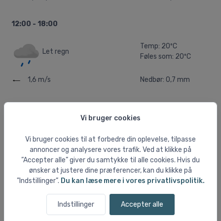
12:00 - 18:00
Temp: 20ºC
Let regn
Føles som: 20ºC
1,6 m/s
Nedbør: 0,7 mm
18:00 - 00:00
Vi bruger cookies
Temp: 20ºC
Regn
Føles som: 20ºC
Vi bruger cookies til at forbedre din oplevelse, tilpasse
annoncer og analysere vores trafik. Ved at klikke på
”Accepter alle” giver du samtykke til alle cookies. Hvis du
1,2 m/s
Nedbør: 2,9 mm
ønsker at justere dine præferencer, kan du klikke på
”Indstillinger”.
Du kan læse mere i vores privatlivspolitik.
Fredag 14/08 2026
Indstillinger
Accepter alle
00:00 - 06:00