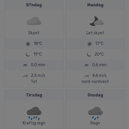
S?ndag
Mandag
Skyet
Let skyet
18ºC
17ºC
19ºC
20ºC
0,0 mm
0,6 mm
2,5 m/s
4,6 m/s
?st
nord-nordvest
Tirsdag
Onsdag
Kraftig regn
Regn