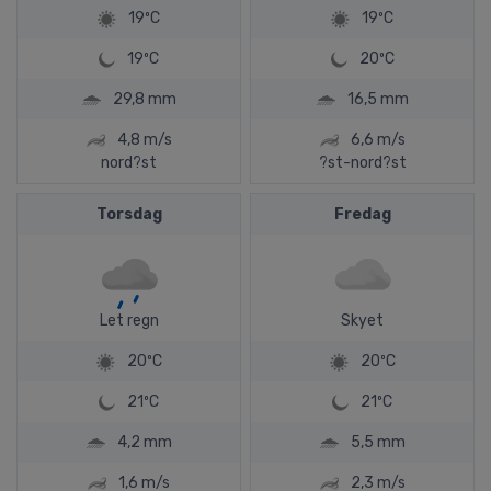
19ºC
19ºC
19ºC
20ºC
29,8 mm
16,5 mm
4,8 m/s
6,6 m/s
nord?st
?st-nord?st
Torsdag
Fredag
Let regn
Skyet
20ºC
20ºC
21ºC
21ºC
4,2 mm
5,5 mm
1,6 m/s
2,3 m/s